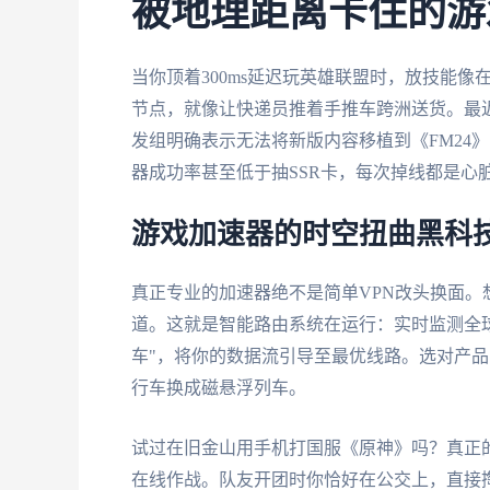
被地理距离卡住的游
当你顶着300ms延迟玩英雄联盟时，放技能
节点，就像让快递员推着手推车跨洲送货。最近体
发组明确表示无法将新版内容移植到《FM24
器成功率甚至低于抽SSR卡，每次掉线都是心
游戏加速器的时空扭曲黑科
真正专业的加速器绝不是简单VPN改头换面
道。这就是智能路由系统在运行：实时监测全球
车"，将你的数据流引导至最优线路。选对产品时
行车换成磁悬浮列车。
试过在旧金山用手机打国服《原神》吗？真正的多平台
在线作战。队友开团时你恰好在公交上，直接掏