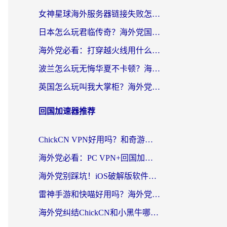
女神星球海外服务器链接失败怎么解决？海外党国服游戏加速避坑指南
日本怎么玩君临传奇？海外党国服游戏加速避坑指南（附菲律宾欧洲玩家实测）
海外党必看：打穿越火线用什么加速器？解决延迟卡顿，还能玩奇妙拼图世界和第五人格
波兰怎么玩无悔华夏不卡顿？海外国服游戏加速器终极指南（附征途2萤火突击解决方案）
英国怎么玩叫我大掌柜？海外党国服游戏加速避坑指南（附实测推荐）
回国加速器推荐
ChickCN VPN好用吗？和奇游手游VPN对比哪个回国效果更好？海外党亲测实用指南
海外党必看：PC VPN+回国加速器怎么选？无缝访问国内资源全攻略
海外党别踩坑！iOS破解版软件不可靠？教你选对回国加速器无缝看国内资源
雷神手游和快喵好用吗？海外党亲测5款回国加速器，附斧牛Bling对比+微信视频号解决办法
海外党纠结ChickCN和小黑牛哪个好？一篇帮你选对回国加速器的实用指南