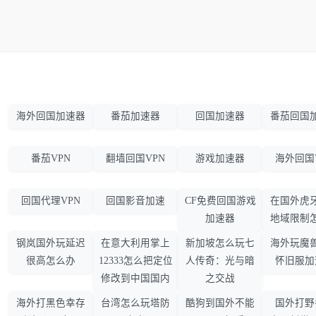
海外回国加速器
番茄加速器
回国加速器
番茄回国
番茄VPN
翻墙回国VPN
游戏加速器
海外回国
回国代理VPN
回国影音加速
CF免费回国游戏
在国外虎
加速器
地域限制
钢岚国外玩延迟
在意大利用掌上
新加坡怎么玩七
海外玩魔
很高怎么办
12333怎么把定位
人传奇：光与暗
怀旧服加
修改到中国国内
之交战
海外打黑色幸存
台湾怎么玩塔防
酷狗到国外不能
国外打野