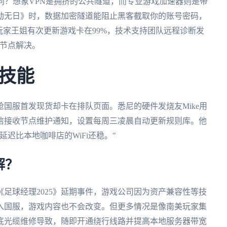
同？想象VPN是拥挤的公共隧道，而专业游戏加速器则是带
劫无日》时，数据加密隧道能阻止黑客截取你的账号密码，
的玩家王姐有次更新游戏卡在99%，技术支持团队远程诊断发
用节点解决。
技能
国服首发现货却卡在排队页面。悉尼的硬件发烧友Mike用
信接收节点维护通知，设置每周三凌晨自动更新规则库。他
迟比本地咖啡店的WiFi还稳。"
解？
足球经理2025》延期事件，游戏公司因为资产兼容性等技
入国服，游戏内容也不会改变。但更多情况是像南美玩家集
底光缆维修导致，随即开通绕行线路并提高本地服务器带宽