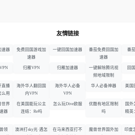
友情链接
加速器
免费回国游戏加
一键回国加速器
番茄免费回国加
番茄
速器
速器
VPN
归雁VPN
归雁加速器
一键解除腾讯视
回国
频地域限制
牙直播
海外华人翻回国
海外华人必备
华人必备神器
美国
怎么用
内VPN
VPN
兽世界
在美国能玩公主
怎么玩Dive欧服
优酷有地区限制
国外
速器
连结：Re吗
吗
精英
兽领
澳洲打sky光·遇怎
在马来西亚打不
魔兽世界国外加
印度