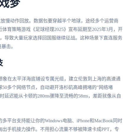
戏梦
像在放慢动作回放。数据包要穿越半个地球，途经多个运营商
育策略游戏《足球经理2025》宣布延期至2025年3月，开
》，导致大量玩家选择回国服继续征战。这种场景下直连服务
脏暴击。
技
。想象在太平洋海底铺设专属光缆，建立伦敦到上海的高速通
50多个网络节点，自动避开洛杉矶高峰拥堵的"网络堵
延迟能从卡顿的280ms骤降至流畅的58ms，差距就像从自
支持能让你的Windows电脑、iPhone和MacBook同时
出手机接力操作。不用担心流量不够被降速卡成PPT，专