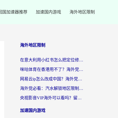
回国加速器推荐
加速国内游戏
海外地区限制
海外地区限制
在意大利用小红书怎么把定位修改到中国国内？3个实用技巧+1个靠谱工具帮你搞定
咪咕体育在香港用不了？海外党必看的回国加速器选择指南（附3个真实场景解决方案）
网易云ip怎么改成中国？海外党听音乐听书的无痛解决方案
海外党必看：汽水解锁地区限制怎么解除？3招解决国内影音&生活服务难题
央视影音VIP海外可以看吗？留学生亲测有效的回国加速器选择指南
加速国内游戏