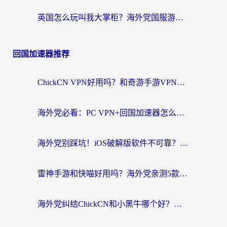
英国怎么玩叫我大掌柜？海外党国服游戏加速避坑指南（附实测推荐）
回国加速器推荐
ChickCN VPN好用吗？和奇游手游VPN对比哪个回国效果更好？海外党亲测实用指南
海外党必看：PC VPN+回国加速器怎么选？无缝访问国内资源全攻略
海外党别踩坑！iOS破解版软件不可靠？教你选对回国加速器无缝看国内资源
雷神手游和快喵好用吗？海外党亲测5款回国加速器，附斧牛Bling对比+微信视频号解决办法
海外党纠结ChickCN和小黑牛哪个好？一篇帮你选对回国加速器的实用指南