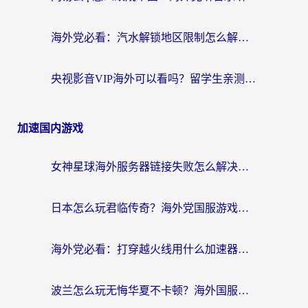
海外党必看：汽水解锁地区限制怎么解除？3招解决国内影音&生活服务难题
央视影音VIP海外可以看吗？留学生亲测有效的回国加速器选择指南
加速国内游戏
女神星球海外服务器链接失败怎么解决？海外党国服游戏加速避坑指南
日本怎么玩君临传奇？海外党国服游戏加速避坑指南（附菲律宾欧洲玩家实测）
海外党必看：打穿越火线用什么加速器？解决延迟卡顿，还能玩奇妙拼图世界和第五人格
波兰怎么玩无悔华夏不卡顿？海外国服游戏加速器终极指南（附征途2萤火突击解决方案）