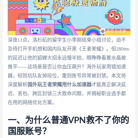
深夜11点，洛杉矶的留学生小李刚结束小组讨论，迫不
及待打开手机想和国内队友开黑《王者荣耀》。但280ms
的延迟让他的貂蝉大招永远慢半拍，眼睁睁看着水晶被
推平——这场景是否让你血压飙升？海外玩家用错加速
器，轻则坑队友掉段位，重则账号异常被封禁。本文将
深度解析
国外玩王者荣耀用什么加速器
才能真正解决延
迟、丢包、跨区封锁三大致命问题，并揭秘职业选手都
在用的网络优化方案。
一、为什么普通VPN救不了你的
国服账号？