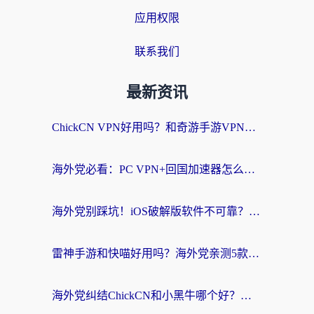
应用权限
联系我们
最新资讯
ChickCN VPN好用吗？和奇游手游VPN对比哪个回国效果更好？海外党亲测实用指南
海外党必看：PC VPN+回国加速器怎么选？无缝访问国内资源全攻略
海外党别踩坑！iOS破解版软件不可靠？教你选对回国加速器无缝看国内资源
雷神手游和快喵好用吗？海外党亲测5款回国加速器，附斧牛Bling对比+微信视频号解决办法
海外党纠结ChickCN和小黑牛哪个好？一篇帮你选对回国加速器的实用指南