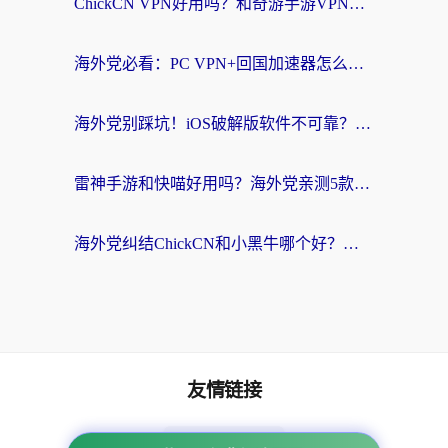
ChickCN VPN好用吗？和奇游手游VPN对比哪个回国效果更好？海外党亲测实用指南
海外党必看：PC VPN+回国加速器怎么选？无缝访问国内资源全攻略
海外党别踩坑！iOS破解版软件不可靠？教你选对回国加速器无缝看国内资源
雷神手游和快喵好用吗？海外党亲测5款回国加速器，附斧牛Bling对比+微信视频号解决办法
海外党纠结ChickCN和小黑牛哪个好？一篇帮你选对回国加速器的实用指南
友情链接
海外回国加速器