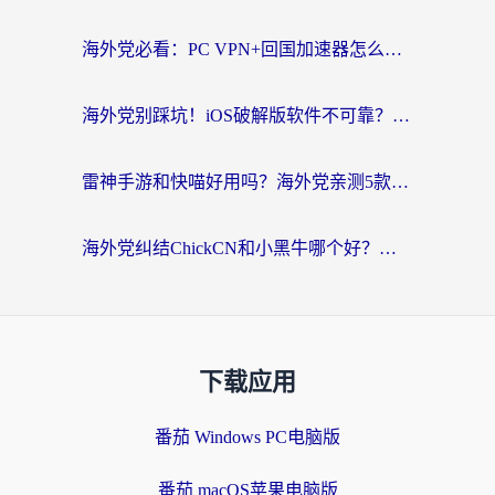
海外党必看：PC VPN+回国加速器怎么选？无缝访问国内资源全攻略
海外党别踩坑！iOS破解版软件不可靠？教你选对回国加速器无缝看国内资源
雷神手游和快喵好用吗？海外党亲测5款回国加速器，附斧牛Bling对比+微信视频号解决办法
海外党纠结ChickCN和小黑牛哪个好？一篇帮你选对回国加速器的实用指南
下载应用
番茄 Windows PC电脑版
番茄 macOS苹果电脑版