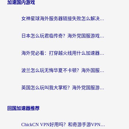
加速国内游戏
女神星球海外服务器链接失败怎么解决？海外党国服游戏加速避坑指南
日本怎么玩君临传奇？海外党国服游戏加速避坑指南（附菲律宾欧洲玩家实测）
海外党必看：打穿越火线用什么加速器？解决延迟卡顿，还能玩奇妙拼图世界和第五人格
波兰怎么玩无悔华夏不卡顿？海外国服游戏加速器终极指南（附征途2萤火突击解决方案）
英国怎么玩叫我大掌柜？海外党国服游戏加速避坑指南（附实测推荐）
回国加速器推荐
ChickCN VPN好用吗？和奇游手游VPN对比哪个回国效果更好？海外党亲测实用指南