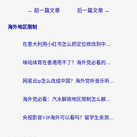
←
前一篇文章
后一篇文章
→
海外地区限制
在意大利用小红书怎么把定位修改到中国国内？3个实用技巧+1个靠谱工具帮你搞定
咪咕体育在香港用不了？海外党必看的回国加速器选择指南（附3个真实场景解决方案）
网易云ip怎么改成中国？海外党听音乐听书的无痛解决方案
海外党必看：汽水解锁地区限制怎么解除？3招解决国内影音&生活服务难题
央视影音VIP海外可以看吗？留学生亲测有效的回国加速器选择指南