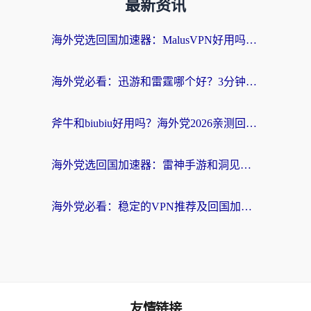
最新资讯
海外党选回国加速器：MalusVPN好用吗？和快帆VPN哪个好？附真实对比与避坑指南
海外党必看：迅游和雷霆哪个好？3分钟教你选对回国加速器，无缝刷国内剧玩手游
斧牛和biubiu好用吗？海外党2026亲测回国加速器指南，附番茄加速器深度体验
海外党选回国加速器：雷神手游和洞见哪个好？附iPhone免费VPN推荐及ChickCNUfunR实测
海外党必看：稳定的VPN推荐及回国加速器选择全攻略——告别地域限制，轻松刷国内资源
友情链接