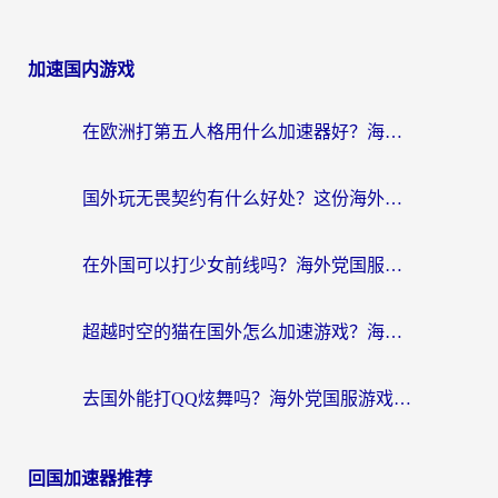
加速国内游戏
在欧洲打第五人格用什么加速器好？海外党亲测有效的国服游戏加速方案
国外玩无畏契约有什么好处？这份海外国服游戏加速指南帮你解决90%的卡顿问题
在外国可以打少女前线吗？海外党国服游戏畅玩终极指南（附避坑技巧）
超越时空的猫在国外怎么加速游戏？海外玩家国服畅玩终极指南
去国外能打QQ炫舞吗？海外党国服游戏不卡顿的终极指南
回国加速器推荐