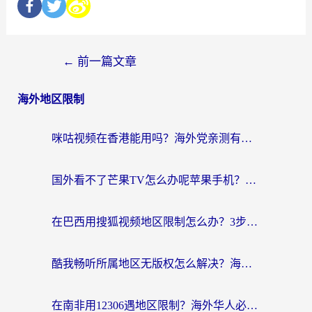
←
前一篇文章
海外地区限制
咪咕视频在香港能用吗？海外党亲测有效的回国加速方案来了
国外看不了芒果TV怎么办呢苹果手机？海外党追剧游戏的全能解决方案
在巴西用搜狐视频地区限制怎么办？3步解决海外看国内剧的烦恼
酷我畅听所属地区无版权怎么解决？海外党必看的回国加速全攻略
在南非用12306遇地区限制？海外华人必看的回国加速全攻略（附B站芒果TV解锁技巧）