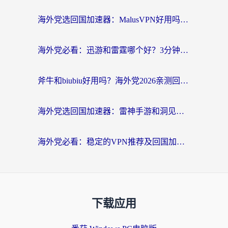
海外党选回国加速器：MalusVPN好用吗？和快帆VPN哪个好？附真实对比与避坑指南
海外党必看：迅游和雷霆哪个好？3分钟教你选对回国加速器，无缝刷国内剧玩手游
斧牛和biubiu好用吗？海外党2026亲测回国加速器指南，附番茄加速器深度体验
海外党选回国加速器：雷神手游和洞见哪个好？附iPhone免费VPN推荐及ChickCNUfunR实测
海外党必看：稳定的VPN推荐及回国加速器选择全攻略——告别地域限制，轻松刷国内资源
下载应用