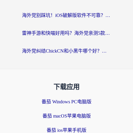
海外党别踩坑！iOS破解版软件不可靠？教你选对回国加速器无缝看国内资源
雷神手游和快喵好用吗？海外党亲测5款回国加速器，附斧牛Bling对比+微信视频号解决办法
海外党纠结ChickCN和小黑牛哪个好？一篇帮你选对回国加速器的实用指南
下载应用
番茄 Windows PC电脑版
番茄 macOS苹果电脑版
番茄 ios苹果手机版