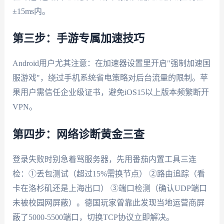
±15ms内。
第三步：手游专属加速技巧
Android用户尤其注意：在加速器设置里开启"强制加速国
服游戏"，绕过手机系统省电策略对后台流量的限制。苹
果用户需信任企业级证书，避免iOS15以上版本频繁断开
VPN。
第四步：网络诊断黄金三查
登录失败时别急着骂服务器，先用番茄内置工具三连
检：①丢包测试（超过15%需换节点） ②路由追踪（看
卡在洛杉矶还是上海出口） ③端口检测（确认UDP端口
未被校园网屏蔽）。德国玩家曾靠此发现当地运营商屏
蔽了5000-5500端口，切换TCP协议立即解决。