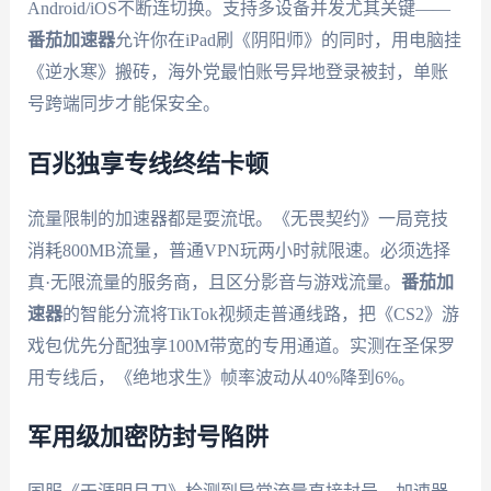
Android/iOS不断连切换。支持多设备并发尤其关键——
番茄加速器
允许你在iPad刷《阴阳师》的同时，用电脑挂
《逆水寒》搬砖，海外党最怕账号异地登录被封，单账
号跨端同步才能保安全。
百兆独享专线终结卡顿
流量限制的加速器都是耍流氓。《无畏契约》一局竞技
消耗800MB流量，普通VPN玩两小时就限速。必须选择
真·无限流量的服务商，且区分影音与游戏流量。
番茄加
速器
的智能分流将TikTok视频走普通线路，把《CS2》游
戏包优先分配独享100M带宽的专用通道。实测在圣保罗
用专线后，《绝地求生》帧率波动从40%降到6%。
军用级加密防封号陷阱