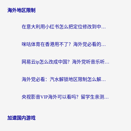
海外地区限制
在意大利用小红书怎么把定位修改到中国国内？3个实用技巧+1个靠谱工具帮你搞定
咪咕体育在香港用不了？海外党必看的回国加速器选择指南（附3个真实场景解决方案）
网易云ip怎么改成中国？海外党听音乐听书的无痛解决方案
海外党必看：汽水解锁地区限制怎么解除？3招解决国内影音&生活服务难题
央视影音VIP海外可以看吗？留学生亲测有效的回国加速器选择指南
加速国内游戏