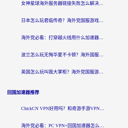
女神星球海外服务器链接失败怎么解决？海外党国服游戏加速避坑指南
日本怎么玩君临传奇？海外党国服游戏加速避坑指南（附菲律宾欧洲玩家实测）
海外党必看：打穿越火线用什么加速器？解决延迟卡顿，还能玩奇妙拼图世界和第五人格
波兰怎么玩无悔华夏不卡顿？海外国服游戏加速器终极指南（附征途2萤火突击解决方案）
英国怎么玩叫我大掌柜？海外党国服游戏加速避坑指南（附实测推荐）
回国加速器推荐
ChickCN VPN好用吗？和奇游手游VPN对比哪个回国效果更好？海外党亲测实用指南
海外党必看：PC VPN+回国加速器怎么选？无缝访问国内资源全攻略