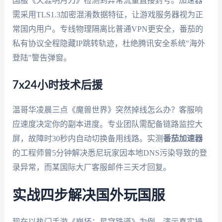
国服《天涯明月刀》检测到异常流量直接封号。加速器
需采用TLS1.3加密混淆数据特征，让游戏服务器视为正
常国内用户。专线物理隔离比普通VPN更安全，番茄的
私有协议全程隐藏IP跳转轨迹，杜绝腾讯安全系统"海外
登陆"警告弹窗。
7x24小时技术后援
温哥华凌晨三点《魔兽世界》突然掉线怎么办？客服响
应速度决定你的副本进度。专业团队需配备链路监控大
屏，故障时30秒内自动切换备用线路。实测
番茄加速器
的工程师曾5分钟解决悉尼玩家因本地DNS污染导致的登
录异常，而某国际大厂客服邮件三天才回复。
实战四步解决国外玩国服
现在以热门手游《崩坏：星穹铁道》为例，演示真实操