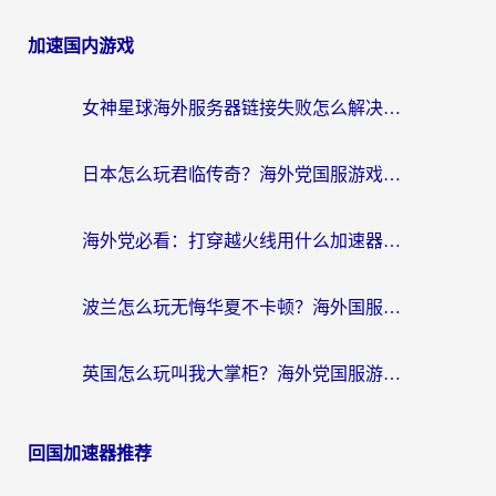
加速国内游戏
女神星球海外服务器链接失败怎么解决？海外党国服游戏加速避坑指南
日本怎么玩君临传奇？海外党国服游戏加速避坑指南（附菲律宾欧洲玩家实测）
海外党必看：打穿越火线用什么加速器？解决延迟卡顿，还能玩奇妙拼图世界和第五人格
波兰怎么玩无悔华夏不卡顿？海外国服游戏加速器终极指南（附征途2萤火突击解决方案）
英国怎么玩叫我大掌柜？海外党国服游戏加速避坑指南（附实测推荐）
回国加速器推荐