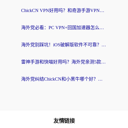
ChickCN VPN好用吗？和奇游手游VPN对比哪个回国效果更好？海外党亲测实用指南
海外党必看：PC VPN+回国加速器怎么选？无缝访问国内资源全攻略
海外党别踩坑！iOS破解版软件不可靠？教你选对回国加速器无缝看国内资源
雷神手游和快喵好用吗？海外党亲测5款回国加速器，附斧牛Bling对比+微信视频号解决办法
海外党纠结ChickCN和小黑牛哪个好？一篇帮你选对回国加速器的实用指南
友情链接