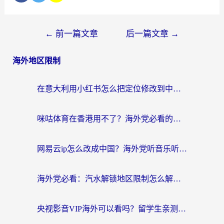
←
前一篇文章
后一篇文章
→
海外地区限制
在意大利用小红书怎么把定位修改到中国国内？3个实用技巧+1个靠谱工具帮你搞定
咪咕体育在香港用不了？海外党必看的回国加速器选择指南（附3个真实场景解决方案）
网易云ip怎么改成中国？海外党听音乐听书的无痛解决方案
海外党必看：汽水解锁地区限制怎么解除？3招解决国内影音&生活服务难题
央视影音VIP海外可以看吗？留学生亲测有效的回国加速器选择指南