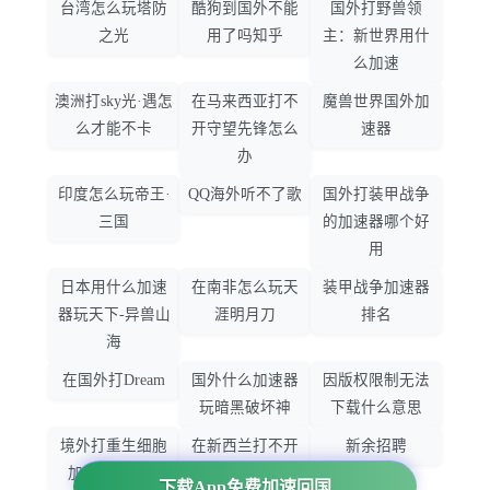
台湾怎么玩塔防
酷狗到国外不能
国外打野兽领
之光
用了吗知乎
主：新世界用什
么加速
澳洲打sky光·遇怎
在马来西亚打不
魔兽世界国外加
么才能不卡
开守望先锋怎么
速器
办
印度怎么玩帝王·
QQ海外听不了歌
国外打装甲战争
三国
的加速器哪个好
用
日本用什么加速
在南非怎么玩天
装甲战争加速器
器玩天下-异兽山
涯明月刀
排名
海
在国外打Dream
国外什么加速器
因版权限制无法
玩暗黑破坏神
下载什么意思
境外打重生细胞
在新西兰打不开
新余招聘
加速器哪个好
大智慧怎么办
下载App免费加速回国