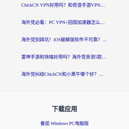
ChickCN VPN好用吗？和奇游手游VPN对比哪个回国效果更好？海外党亲测实用指南
海外党必看：PC VPN+回国加速器怎么选？无缝访问国内资源全攻略
海外党别踩坑！iOS破解版软件不可靠？教你选对回国加速器无缝看国内资源
雷神手游和快喵好用吗？海外党亲测5款回国加速器，附斧牛Bling对比+微信视频号解决办法
海外党纠结ChickCN和小黑牛哪个好？一篇帮你选对回国加速器的实用指南
下载应用
番茄 Windows PC电脑版