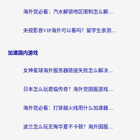
海外党必看：汽水解锁地区限制怎么解除？3招解决国内影音&生活服务难题
央视影音VIP海外可以看吗？留学生亲测有效的回国加速器选择指南
加速国内游戏
女神星球海外服务器链接失败怎么解决？海外党国服游戏加速避坑指南
日本怎么玩君临传奇？海外党国服游戏加速避坑指南（附菲律宾欧洲玩家实测）
海外党必看：打穿越火线用什么加速器？解决延迟卡顿，还能玩奇妙拼图世界和第五人格
波兰怎么玩无悔华夏不卡顿？海外国服游戏加速器终极指南（附征途2萤火突击解决方案）