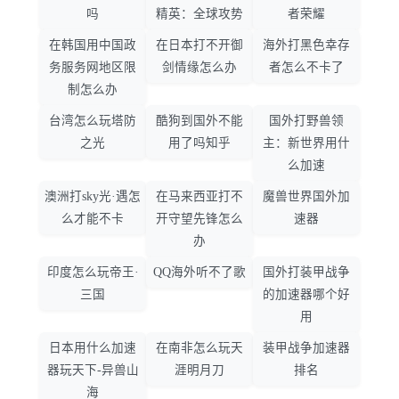
吗
精英：全球攻势
者荣耀
在韩国用中国政
在日本打不开御
海外打黑色幸存
务服务网地区限
剑情缘怎么办
者怎么不卡了
制怎么办
台湾怎么玩塔防
酷狗到国外不能
国外打野兽领
之光
用了吗知乎
主：新世界用什
么加速
澳洲打sky光·遇怎
在马来西亚打不
魔兽世界国外加
么才能不卡
开守望先锋怎么
速器
办
印度怎么玩帝王·
QQ海外听不了歌
国外打装甲战争
三国
的加速器哪个好
用
日本用什么加速
在南非怎么玩天
装甲战争加速器
器玩天下-异兽山
涯明月刀
排名
海