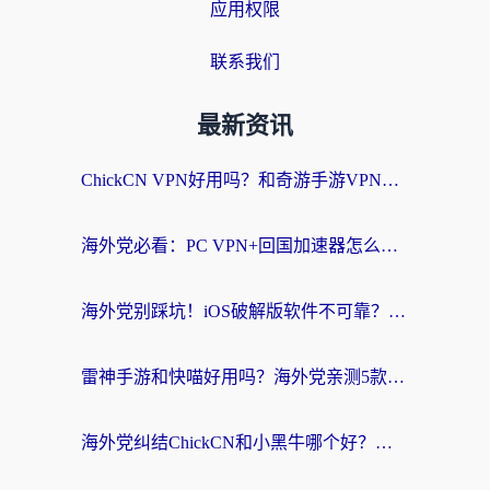
应用权限
联系我们
最新资讯
ChickCN VPN好用吗？和奇游手游VPN对比哪个回国效果更好？海外党亲测实用指南
海外党必看：PC VPN+回国加速器怎么选？无缝访问国内资源全攻略
海外党别踩坑！iOS破解版软件不可靠？教你选对回国加速器无缝看国内资源
雷神手游和快喵好用吗？海外党亲测5款回国加速器，附斧牛Bling对比+微信视频号解决办法
海外党纠结ChickCN和小黑牛哪个好？一篇帮你选对回国加速器的实用指南