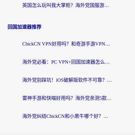
英国怎么玩叫我大掌柜？海外党国服游戏加速避坑指南（附实测推荐）
回国加速器推荐
ChickCN VPN好用吗？和奇游手游VPN对比哪个回国效果更好？海外党亲测实用指南
海外党必看：PC VPN+回国加速器怎么选？无缝访问国内资源全攻略
海外党别踩坑！iOS破解版软件不可靠？教你选对回国加速器无缝看国内资源
雷神手游和快喵好用吗？海外党亲测5款回国加速器，附斧牛Bling对比+微信视频号解决办法
海外党纠结ChickCN和小黑牛哪个好？一篇帮你选对回国加速器的实用指南