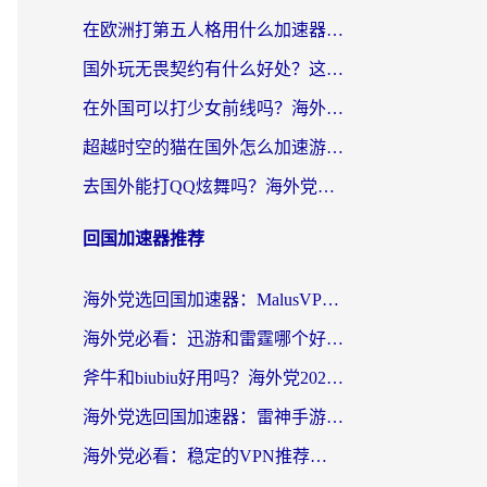
在欧洲打第五人格用什么加速器好？海外党亲测有效的国服游戏加速方案
国外玩无畏契约有什么好处？这份海外国服游戏加速指南帮你解决90%的卡顿问题
在外国可以打少女前线吗？海外党国服游戏畅玩终极指南（附避坑技巧）
超越时空的猫在国外怎么加速游戏？海外玩家国服畅玩终极指南
去国外能打QQ炫舞吗？海外党国服游戏不卡顿的终极指南
回国加速器推荐
海外党选回国加速器：MalusVPN好用吗？和快帆VPN哪个好？附真实对比与避坑指南
海外党必看：迅游和雷霆哪个好？3分钟教你选对回国加速器，无缝刷国内剧玩手游
斧牛和biubiu好用吗？海外党2026亲测回国加速器指南，附番茄加速器深度体验
海外党选回国加速器：雷神手游和洞见哪个好？附iPhone免费VPN推荐及ChickCNUfunR实测
海外党必看：稳定的VPN推荐及回国加速器选择全攻略——告别地域限制，轻松刷国内资源