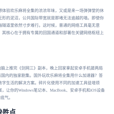
想体验欢乐麻将全集的浓浓年味，又或是来一场弹弹堂的休
无形的泥沼，公共国际带宽就是那堵无法逾越的墙。即使你
海隧道里依然寸步难行。这时候，普通的网络工具毫无意
，其核心在于拥有专属的回国通道和部署在关键网络枢纽上
ws电脑上推完《剑网三》副本，晚上回家拿起安卓手机搓两局
看看国内的独家剧集。国外玩欢乐麻将全集用什么加速器？答
数字生活的解决方案。碎片化使用不同的加速工具徒增烦
你的Windows笔记本、MacBook、安卓手机和iOS设备
的底气。
决胜点