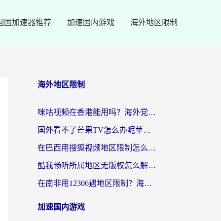
回国加速器推荐
加速国内游戏
海外地区限制
海外地区限制
咪咕视频在香港能用吗？海外党亲测有效的回国加速方案来了
国外看不了芒果TV怎么办呢苹果手机？海外党追剧游戏的全能解决方案
在巴西用搜狐视频地区限制怎么办？3步解决海外看国内剧的烦恼
酷我畅听所属地区无版权怎么解决？海外党必看的回国加速全攻略
在南非用12306遇地区限制？海外华人必看的回国加速全攻略（附B站芒果TV解锁技巧）
加速国内游戏