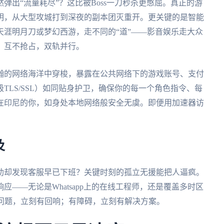
弹出“流量耗尽”？这比被Boss一刀秒杀更憋屈。真正的游
明，从大型攻城打到深夜的副本团灭重开。更关键的是智能
涯明月刀或梦幻西游，走不同的“道”——影音娱乐走大众
，互不抢占，双轨并行。
瀚的网络海洋中穿梭，暴露在公共网络下的游戏账号、支付
TLS/SSL）如同贴身护卫，确保你的每一个角色指令、每
在印尼的你，如身处本地网络般安全无虞。即便用加速器访
。
及
助却发现客服早已下班？关键时刻的孤立无援能把人逼疯。
——无论是Whatsapp上的在线工程师，还是覆盖多时区
有问题，立刻有回响；有障碍，立刻有解决方案。