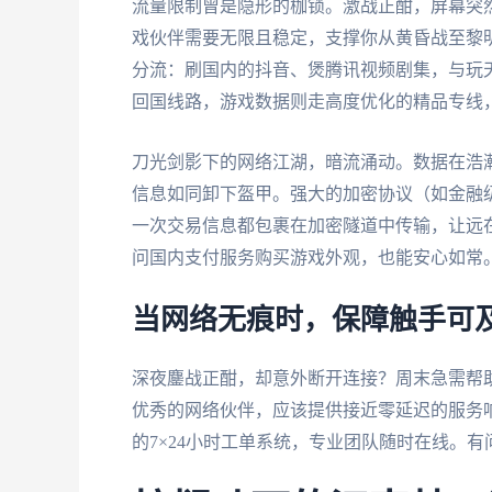
流量限制曾是隐形的枷锁。激战正酣，屏幕突然
戏伙伴需要无限且稳定，支撑你从黄昏战至黎
分流：刷国内的抖音、煲腾讯视频剧集，与玩天
回国线路，游戏数据则走高度优化的精品专线
刀光剑影下的网络江湖，暗流涌动。数据在浩
信息如同卸下盔甲。强大的加密协议（如金融级
一次交易信息都包裹在加密隧道中传输，让远
问国内支付服务购买游戏外观，也能安心如常
当网络无痕时，保障触手可
深夜鏖战正酣，却意外断开连接？周末急需帮
优秀的网络伙伴，应该提供接近零延迟的服务响应
的7×24小时工单系统，专业团队随时在线。