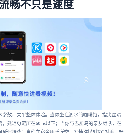
流畅不只是速度
术参数，关乎整体体验。当你坐在泗水的咖啡馆，指尖丝滑
，延迟稳定压在60ms以下；当你与巴厘岛的亲友组队，在
何延迟抢戏；当你在宿舍用弹弹堂一发精准抛射KO对手，畅