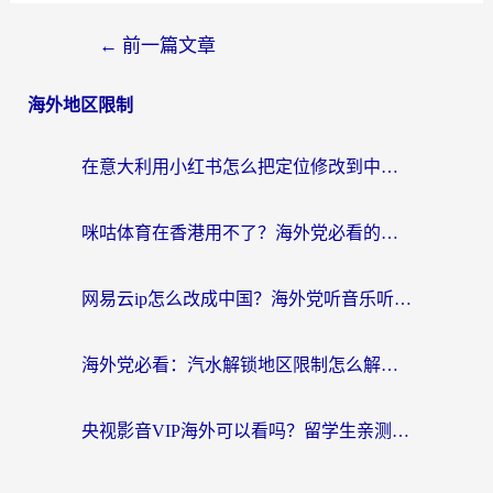
←
前一篇文章
海外地区限制
在意大利用小红书怎么把定位修改到中国国内？3个实用技巧+1个靠谱工具帮你搞定
咪咕体育在香港用不了？海外党必看的回国加速器选择指南（附3个真实场景解决方案）
网易云ip怎么改成中国？海外党听音乐听书的无痛解决方案
海外党必看：汽水解锁地区限制怎么解除？3招解决国内影音&生活服务难题
央视影音VIP海外可以看吗？留学生亲测有效的回国加速器选择指南