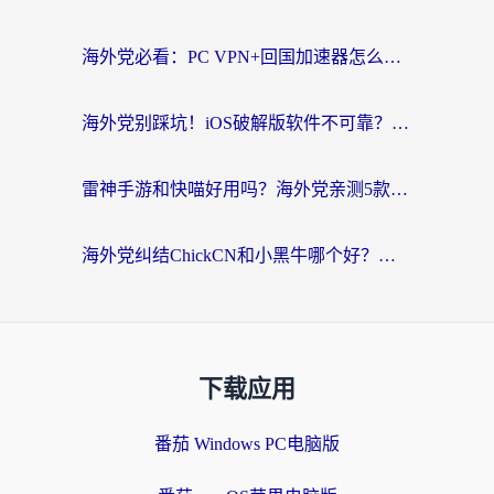
海外党必看：PC VPN+回国加速器怎么选？无缝访问国内资源全攻略
海外党别踩坑！iOS破解版软件不可靠？教你选对回国加速器无缝看国内资源
雷神手游和快喵好用吗？海外党亲测5款回国加速器，附斧牛Bling对比+微信视频号解决办法
海外党纠结ChickCN和小黑牛哪个好？一篇帮你选对回国加速器的实用指南
下载应用
番茄 Windows PC电脑版