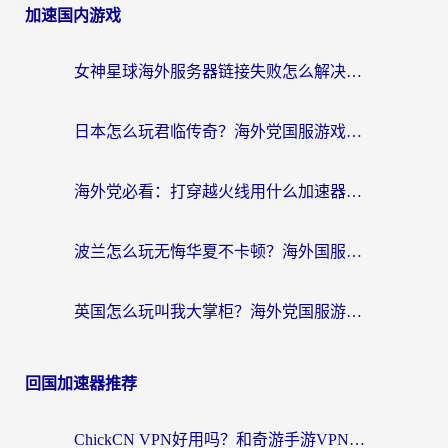
加速国内游戏
女神星球海外服务器链接失败怎么解决？海外党国服游戏加速避坑指南
日本怎么玩君临传奇？海外党国服游戏加速避坑指南（附菲律宾欧洲玩家实测）
海外党必看：打穿越火线用什么加速器？解决延迟卡顿，还能玩奇妙拼图世界和第五人格
波兰怎么玩无悔华夏不卡顿？海外国服游戏加速器终极指南（附征途2萤火突击解决方案）
英国怎么玩叫我大掌柜？海外党国服游戏加速避坑指南（附实测推荐）
回国加速器推荐
ChickCN VPN好用吗？和奇游手游VPN对比哪个回国效果更好？海外党亲测实用指南