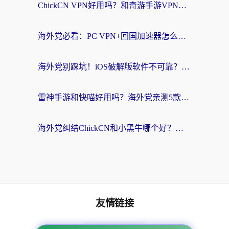
ChickCN VPN好用吗？和奇游手游VPN对比哪个回国效果更好？海外党亲测实用指南
海外党必看：PC VPN+回国加速器怎么选？无缝访问国内资源全攻略
海外党别踩坑！iOS破解版软件不可靠？教你选对回国加速器无缝看国内资源
雷神手游和快喵好用吗？海外党亲测5款回国加速器，附斧牛Bling对比+微信视频号解决办法
海外党纠结ChickCN和小黑牛哪个好？一篇帮你选对回国加速器的实用指南
友情链接