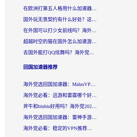
在欧洲打第五人格用什么加速器好？海外党亲测有效的国服游戏加速方案
国外玩无畏契约有什么好处？这份海外国服游戏加速指南帮你解决90%的卡顿问题
在外国可以打少女前线吗？海外党国服游戏畅玩终极指南（附避坑技巧）
超越时空的猫在国外怎么加速游戏？海外玩家国服畅玩终极指南
去国外能打QQ炫舞吗？海外党国服游戏不卡顿的终极指南
回国加速器推荐
海外党选回国加速器：MalusVPN好用吗？和快帆VPN哪个好？附真实对比与避坑指南
海外党必看：迅游和雷霆哪个好？3分钟教你选对回国加速器，无缝刷国内剧玩手游
斧牛和biubiu好用吗？海外党2026亲测回国加速器指南，附番茄加速器深度体验
海外党选回国加速器：雷神手游和洞见哪个好？附iPhone免费VPN推荐及ChickCNUfunR实测
海外党必看：稳定的VPN推荐及回国加速器选择全攻略——告别地域限制，轻松刷国内资源