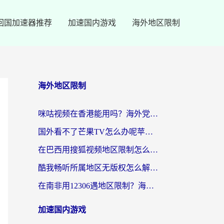
回国加速器推荐
加速国内游戏
海外地区限制
海外地区限制
咪咕视频在香港能用吗？海外党亲测有效的回国加速方案来了
国外看不了芒果TV怎么办呢苹果手机？海外党追剧游戏的全能解决方案
在巴西用搜狐视频地区限制怎么办？3步解决海外看国内剧的烦恼
酷我畅听所属地区无版权怎么解决？海外党必看的回国加速全攻略
在南非用12306遇地区限制？海外华人必看的回国加速全攻略（附B站芒果TV解锁技巧）
加速国内游戏