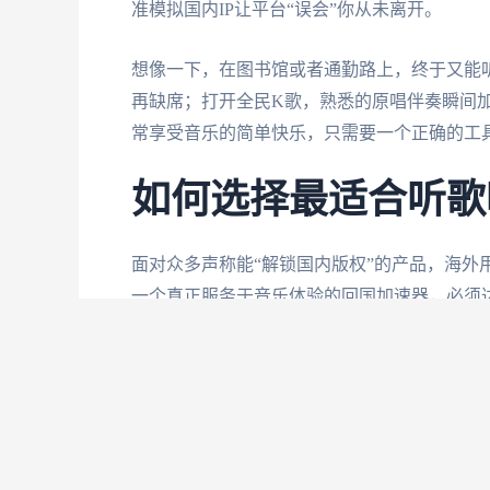
准模拟国内IP让平台“误会”你从未离开。
想像一下，在图书馆或者通勤路上，终于又能
再缺席；打开全民K歌，熟悉的原唱伴奏瞬间
常享受音乐的简单快乐，只需要一个正确的工
如何选择最适合听歌
面对众多声称能“解锁国内版权”的产品，海外
一个真正服务于音乐体验的回国加速器，必须
步上线是刚需，全年不间断支持是保障。
比如当你选择使用
番茄加速器
时，其关键技术
处北美、欧洲还是澳洲，都能获得低延迟直连
听歌过程中的零缓冲。