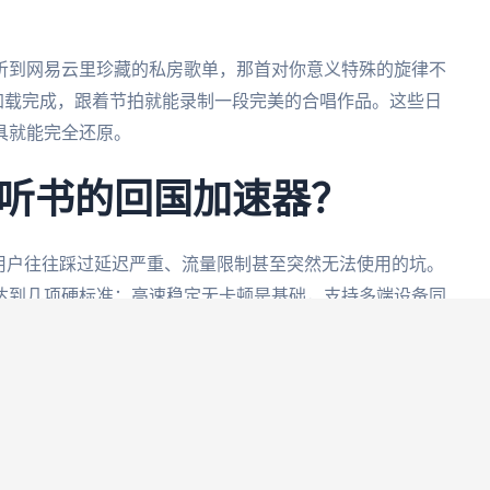
听到网易云里珍藏的私房歌单，那首对你意义特殊的旋律不
加载完成，跟着节拍就能录制一段完美的合唱作品。这些日
具就能完全还原。
听书的回国加速器？
用户往往踩过延迟严重、流量限制甚至突然无法使用的坑。
达到几项硬标准：高速稳定无卡顿是基础，支持多端设备同
实力就开始发挥作用。遍布全球的优化节点意味着无论你身
通道。智能系统自动扫描并推荐当下最快的回国线路，保证