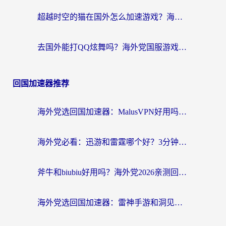
超越时空的猫在国外怎么加速游戏？海外玩家国服畅玩终极指南
去国外能打QQ炫舞吗？海外党国服游戏不卡顿的终极指南
回国加速器推荐
海外党选回国加速器：MalusVPN好用吗？和快帆VPN哪个好？附真实对比与避坑指南
海外党必看：迅游和雷霆哪个好？3分钟教你选对回国加速器，无缝刷国内剧玩手游
斧牛和biubiu好用吗？海外党2026亲测回国加速器指南，附番茄加速器深度体验
海外党选回国加速器：雷神手游和洞见哪个好？附iPhone免费VPN推荐及ChickCNUfunR实测