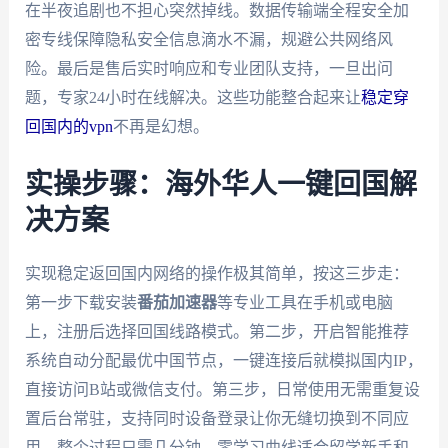
在半夜追剧也不担心突然掉线。数据传输端全程安全加
密专线保障隐私安全信息滴水不漏，规避公共网络风
险。最后是售后实时响应和专业团队支持，一旦出问
题，专家24小时在线解决。这些功能整合起来让
稳定穿
回国内的vpn
不再是幻想。
实操步骤：海外华人一键回国解
决方案
实现稳定返回国内网络的操作极其简单，按这三步走：
第一步下载安装
番茄加速器
等专业工具在手机或电脑
上，注册后选择回国线路模式。第二步，开启智能推荐
系统自动分配最优中国节点，一键连接后就模拟国内IP，
直接访问B站或微信支付。第三步，日常使用无需重复设
置后台常驻，支持同时设备登录让你无缝切换到不同应
用。整个过程只需几分钟，零学习曲线适合留学新手和