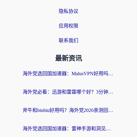
隐私协议
应用权限
联系我们
最新资讯
海外党选回国加速器：MalusVPN好用吗？和快帆VPN哪个好？附真实对比与避坑指南
海外党必看：迅游和雷霆哪个好？3分钟教你选对回国加速器，无缝刷国内剧玩手游
斧牛和biubiu好用吗？海外党2026亲测回国加速器指南，附番茄加速器深度体验
海外党选回国加速器：雷神手游和洞见哪个好？附iPhone免费VPN推荐及ChickCNUfunR实测