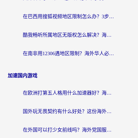
在巴西用搜狐视频地区限制怎么办？3步解决海外看国内剧的烦恼
酷我畅听所属地区无版权怎么解决？海外党必看的回国加速全攻略
在南非用12306遇地区限制？海外华人必看的回国加速全攻略（附B站芒果TV解锁技巧）
加速国内游戏
在欧洲打第五人格用什么加速器好？海外党亲测有效的国服游戏加速方案
国外玩无畏契约有什么好处？这份海外国服游戏加速指南帮你解决90%的卡顿问题
在外国可以打少女前线吗？海外党国服游戏畅玩终极指南（附避坑技巧）