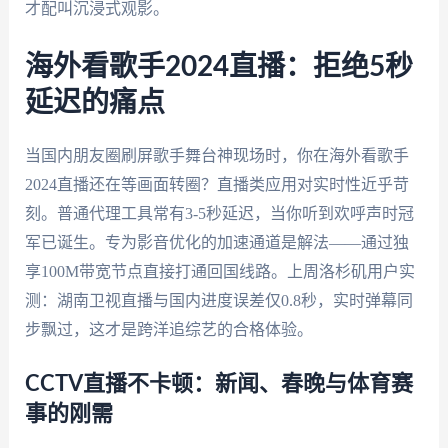
才配叫沉浸式观影。
海外看歌手2024直播：拒绝5秒
延迟的痛点
当国内朋友圈刷屏歌手舞台神现场时，你在海外看歌手
2024直播还在等画面转圈？直播类应用对实时性近乎苛
刻。普通代理工具常有3-5秒延迟，当你听到欢呼声时冠
军已诞生。专为影音优化的加速通道是解法——通过独
享100M带宽节点直接打通回国线路。上周洛杉矶用户实
测：湖南卫视直播与国内进度误差仅0.8秒，实时弹幕同
步飘过，这才是跨洋追综艺的合格体验。
CCTV直播不卡顿：新闻、春晚与体育赛
事的刚需