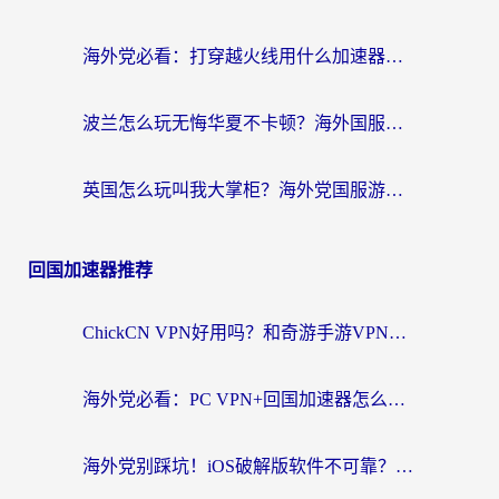
海外党必看：打穿越火线用什么加速器？解决延迟卡顿，还能玩奇妙拼图世界和第五人格
波兰怎么玩无悔华夏不卡顿？海外国服游戏加速器终极指南（附征途2萤火突击解决方案）
英国怎么玩叫我大掌柜？海外党国服游戏加速避坑指南（附实测推荐）
回国加速器推荐
ChickCN VPN好用吗？和奇游手游VPN对比哪个回国效果更好？海外党亲测实用指南
海外党必看：PC VPN+回国加速器怎么选？无缝访问国内资源全攻略
海外党别踩坑！iOS破解版软件不可靠？教你选对回国加速器无缝看国内资源