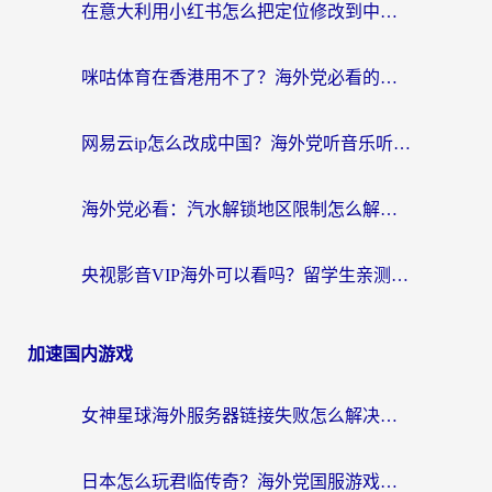
在意大利用小红书怎么把定位修改到中国国内？3个实用技巧+1个靠谱工具帮你搞定
咪咕体育在香港用不了？海外党必看的回国加速器选择指南（附3个真实场景解决方案）
网易云ip怎么改成中国？海外党听音乐听书的无痛解决方案
海外党必看：汽水解锁地区限制怎么解除？3招解决国内影音&生活服务难题
央视影音VIP海外可以看吗？留学生亲测有效的回国加速器选择指南
加速国内游戏
女神星球海外服务器链接失败怎么解决？海外党国服游戏加速避坑指南
日本怎么玩君临传奇？海外党国服游戏加速避坑指南（附菲律宾欧洲玩家实测）