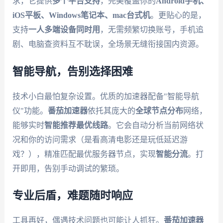
求，它提供
多个平台支持
，完美覆盖你的
Android手机、
iOS平板、Windows笔记本、mac台式机
。更贴心的是，
支持
一人多端设备同时用
，无需频繁切换账号，手机追
剧、电脑查资料互不耽误，全场景无缝衔接国内资源。
智能导航，告别选择困难
技术小白最怕复杂设置。优质的加速器配备"智能导航
仪"功能。
番茄加速器
依托其庞大的
全球节点分布
网络，
能够实时
智能推荐最优线路
。它会自动分析当前网络状
况和你的访问需求（是看高清电影还是玩低延迟游
戏？），精准匹配最优服务器节点，实现
智能分流
。打
开即用，告别手动调试的繁琐。
专业后盾，难题随时响应
工具再好，偶遇技术问题也可能让人抓狂。
番茄加速器