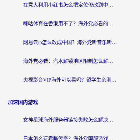
在意大利用小红书怎么把定位修改到中国国内？3个实用技巧+1个靠谱工具帮你搞定
咪咕体育在香港用不了？海外党必看的回国加速器选择指南（附3个真实场景解决方案）
网易云ip怎么改成中国？海外党听音乐听书的无痛解决方案
海外党必看：汽水解锁地区限制怎么解除？3招解决国内影音&生活服务难题
央视影音VIP海外可以看吗？留学生亲测有效的回国加速器选择指南
加速国内游戏
女神星球海外服务器链接失败怎么解决？海外党国服游戏加速避坑指南
日本怎么玩君临传奇？海外党国服游戏加速避坑指南（附菲律宾欧洲玩家实测）