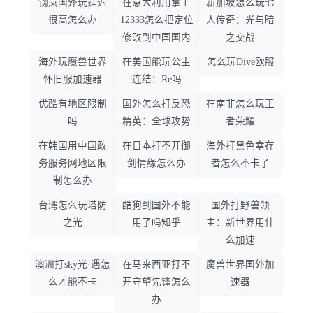
钢岚国外玩延迟
在意大利用掌上
新加坡怎么玩七
很高怎么办
12333怎么把定位
人传奇：光与暗
修改到中国国内
之交战
海外玩魔兽世界
在美国能玩公主
怎么玩Dive欧服
怀旧服加速器
连结：Re吗
优酷有地区限制
国外怎么打反恐
在南非怎么玩王
吗
精英：全球攻势
者荣耀
在韩国用中国政
在日本打不开御
海外打黑色幸存
务服务网地区限
剑情缘怎么办
者怎么不卡了
制怎么办
台湾怎么玩塔防
酷狗到国外不能
国外打野兽领
之光
用了吗知乎
主：新世界用什
么加速
澳洲打sky光·遇怎
在马来西亚打不
魔兽世界国外加
么才能不卡
开守望先锋怎么
速器
办