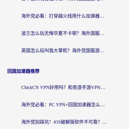
海外党必看：打穿越火线用什么加速器？解决延迟卡顿，还能玩奇妙拼图世界和第五人格
波兰怎么玩无悔华夏不卡顿？海外国服游戏加速器终极指南（附征途2萤火突击解决方案）
英国怎么玩叫我大掌柜？海外党国服游戏加速避坑指南（附实测推荐）
回国加速器推荐
ChickCN VPN好用吗？和奇游手游VPN对比哪个回国效果更好？海外党亲测实用指南
海外党必看：PC VPN+回国加速器怎么选？无缝访问国内资源全攻略
海外党别踩坑！iOS破解版软件不可靠？教你选对回国加速器无缝看国内资源