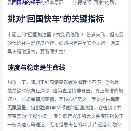
属
回国内的梯子
的根本原因——它得精通"回家"的路。
挑对"回国快车"的关键指标
市面上的"回国加速器下载免费线路"广告满天飞，但免费
的代价往往是速度龟速、线路拥堵甚至安全风险。选工
具不是碰运气，要看硬实力：
速度与稳定是生命线
想象一下，追剧正到高潮突然缓冲圈转个不停，游戏团
战关键时刻角色漂移...这简直是精神暴击。真正靠谱的加
速器，比如
番茄加速器
，其核心优势之一就是提供
稳定
无限流量
，搭配
独享100M带宽
的回国线路。它告别了共
享带宽的"羊肠小道"，专为影音娱乐和大文件传输铺设了
一条高速专属通道。无论是爱奇艺的4K大片还是刺激的