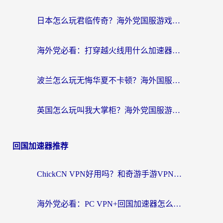
日本怎么玩君临传奇？海外党国服游戏加速避坑指南（附菲律宾欧洲玩家实测）
海外党必看：打穿越火线用什么加速器？解决延迟卡顿，还能玩奇妙拼图世界和第五人格
波兰怎么玩无悔华夏不卡顿？海外国服游戏加速器终极指南（附征途2萤火突击解决方案）
英国怎么玩叫我大掌柜？海外党国服游戏加速避坑指南（附实测推荐）
回国加速器推荐
ChickCN VPN好用吗？和奇游手游VPN对比哪个回国效果更好？海外党亲测实用指南
海外党必看：PC VPN+回国加速器怎么选？无缝访问国内资源全攻略