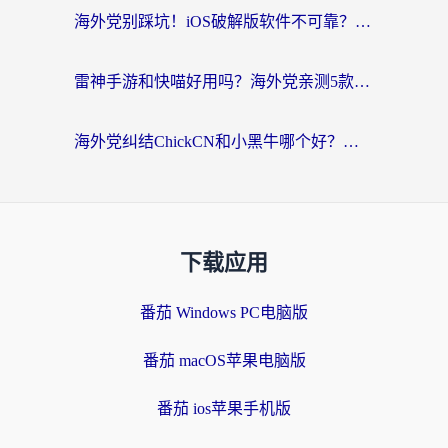
海外党别踩坑！iOS破解版软件不可靠？教你选对回国加速器无缝看国内资源
雷神手游和快喵好用吗？海外党亲测5款回国加速器，附斧牛Bling对比+微信视频号解决办法
海外党纠结ChickCN和小黑牛哪个好？一篇帮你选对回国加速器的实用指南
下载应用
番茄 Windows PC电脑版
番茄 macOS苹果电脑版
番茄 ios苹果手机版