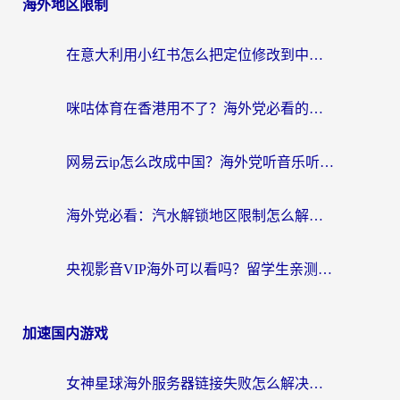
海外地区限制
在意大利用小红书怎么把定位修改到中国国内？3个实用技巧+1个靠谱工具帮你搞定
咪咕体育在香港用不了？海外党必看的回国加速器选择指南（附3个真实场景解决方案）
网易云ip怎么改成中国？海外党听音乐听书的无痛解决方案
海外党必看：汽水解锁地区限制怎么解除？3招解决国内影音&生活服务难题
央视影音VIP海外可以看吗？留学生亲测有效的回国加速器选择指南
加速国内游戏
女神星球海外服务器链接失败怎么解决？海外党国服游戏加速避坑指南