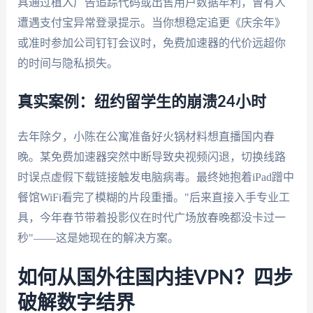
具通过植入广告追踪代码或出售用户数据牟利，曾有人
遭遇支付宝异常登录提示。当你想稳定追更《庆余年》
或准时参加公司钉钉会议时，免费加速器的代价远超你
的时间与隐私损失。
真实案例：纽约留学生的崩溃24小时
去年除夕，小陈在公寓准备好火锅材料想直播国内春
晚。某免费加速器突然中断导致央视频闪退，切换线路
时误点虚假下载链接触发电脑病毒。最终她抱着iPad蹭中
餐馆WiFi看完了模糊的片段重播。"后来直接入手专业工
具，今年春节带着投影仪在时代广场放春晚都没卡过一
秒"——这是她现在的解决方案。
如何从国外往国内挂VPN？四步
破解数字结界