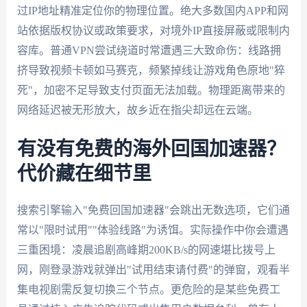
过IP地址精准定位你的物理位置。绝大多数国内APP和网
站依据版权协议或政策要求，对境外IP直接屏蔽或限制内
容库。普通VPN尝试绕道时常遭遇三大致命伤：线路拥
挤导致视频卡顿如马赛克，频繁掉线让游戏角色原地"猝
死"，加密不足导致支付页面无法加载。物理距离带来的
网络延迟被无形放大，故乡近在指尖却远在云端。
有没有免费的海外回国加速器？
代价藏在细节里
搜索引擎输入"免费回国加速器"会跳出无数选项，它们通
常以"限时试用""体验线路"为诱饵。实际操作中你会遭遇
三重困境：凌晨追剧高峰期200KB/s的网速堪比拨号上
网，刚登录游戏就弹出"试用结束请付费"的弹窗，观看半
集电视剧需反复切换三个节点。更危险的是某些免费工