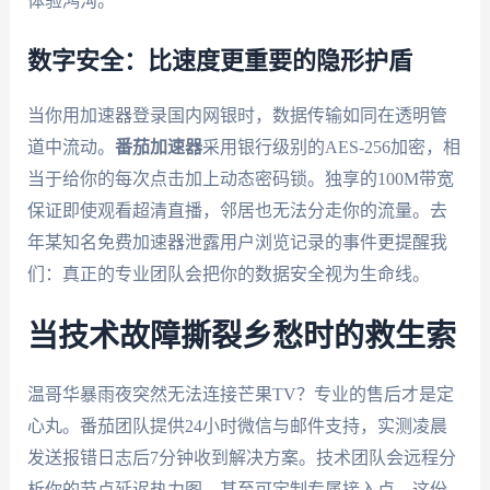
体验鸿沟。
数字安全：比速度更重要的隐形护盾
当你用加速器登录国内网银时，数据传输如同在透明管
道中流动。
番茄加速器
采用银行级别的AES-256加密，相
当于给你的每次点击加上动态密码锁。独享的100M带宽
保证即使观看超清直播，邻居也无法分走你的流量。去
年某知名免费加速器泄露用户浏览记录的事件更提醒我
们：真正的专业团队会把你的数据安全视为生命线。
当技术故障撕裂乡愁时的救生索
温哥华暴雨夜突然无法连接芒果TV？专业的售后才是定
心丸。番茄团队提供24小时微信与邮件支持，实测凌晨
发送报错日志后7分钟收到解决方案。技术团队会远程分
析你的节点延迟热力图，甚至可定制专属接入点。这份