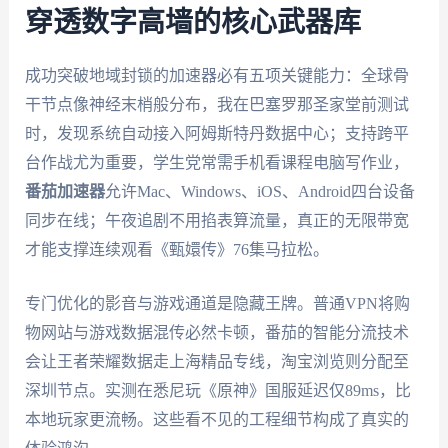
穿透数字高墙的核心武器库
成功突破地域封锁的加速器必有五项关键能力：全球骨
干节点像神经末梢般分布，我在巴塞罗那圣家堂前测试
时，发现系统自动接入阿姆斯特丹数据中心；支持跨平
台作战尤为重要，学生党常需手机看课程电脑写作业，
番茄加速器
允许Mac、Windows、iOS、Android四台设备
同步在线；午夜追剧不用掐表算流量，真正的无限带宽
才能支撑连续观看《甄嬛传》76集马拉松。
专门优化的影音与游戏通道是隐藏王牌。普通VPN将购
物网站与游戏数据混传必然卡顿，番茄的智能分流技术
会让王者荣耀数据走上海精品专线，淘宝浏览则分配至
深圳节点。实测在悉尼玩《原神》国服延迟仅89ms，比
本地玩家更流畅。这些看不见的工程细节构成了真实的