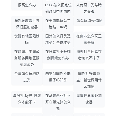
很高怎么办
12333怎么把定位
人传奇：光与暗
修改到中国国内
之交战
海外玩魔兽世界
在美国能玩公主
怎么玩Dive欧服
怀旧服加速器
连结：Re吗
优酷有地区限制
国外怎么打反恐
在南非怎么玩王
吗
精英：全球攻势
者荣耀
在韩国用中国政
在日本打不开御
海外打黑色幸存
务服务网地区限
剑情缘怎么办
者怎么不卡了
制怎么办
台湾怎么玩塔防
酷狗到国外不能
国外打野兽领
之光
用了吗知乎
主：新世界用什
么加速
澳洲打sky光·遇怎
在马来西亚打不
魔兽世界国外加
么才能不卡
开守望先锋怎么
速器
办