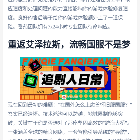
应速度和处理问题的能力直接影响你的游戏体验修复速
度。良好的售后等于给你的游戏体验额外上了一道保
险。番茄团队拥有7x24小时专业团队待命响应。
重返艾泽拉斯，流畅国服不是梦
现在回到最初的难题："在国外怎么上魔兽怀旧服国服？"
答案已经清晰。技术鸿沟可以跨越，地域限制能够突
破，关键在于你是否选对了那座坚固高效的"跨海大桥"。
一张涵盖全球的精良网络，一套智能引导系统的"导航"，