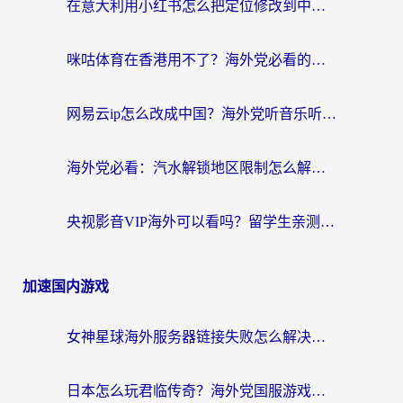
在意大利用小红书怎么把定位修改到中国国内？3个实用技巧+1个靠谱工具帮你搞定
咪咕体育在香港用不了？海外党必看的回国加速器选择指南（附3个真实场景解决方案）
网易云ip怎么改成中国？海外党听音乐听书的无痛解决方案
海外党必看：汽水解锁地区限制怎么解除？3招解决国内影音&生活服务难题
央视影音VIP海外可以看吗？留学生亲测有效的回国加速器选择指南
加速国内游戏
女神星球海外服务器链接失败怎么解决？海外党国服游戏加速避坑指南
日本怎么玩君临传奇？海外党国服游戏加速避坑指南（附菲律宾欧洲玩家实测）