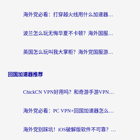
海外党必看：打穿越火线用什么加速器？解决延迟卡顿，还能玩奇妙拼图世界和第五人格
波兰怎么玩无悔华夏不卡顿？海外国服游戏加速器终极指南（附征途2萤火突击解决方案）
英国怎么玩叫我大掌柜？海外党国服游戏加速避坑指南（附实测推荐）
回国加速器推荐
ChickCN VPN好用吗？和奇游手游VPN对比哪个回国效果更好？海外党亲测实用指南
海外党必看：PC VPN+回国加速器怎么选？无缝访问国内资源全攻略
海外党别踩坑！iOS破解版软件不可靠？教你选对回国加速器无缝看国内资源