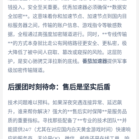
钱投入，安全至关重要。优秀加速器必须确保**数据安
全加密**。这意味着你和加速节点、加速节点到国内目
标服务器之间，传输的账户信息、游戏指令等敏感数
据，全程通过高强度加密隧道进行。同时，**专线传输
**的方式本身就比走公有网络路径更安全、更私密，极
大降低了被中间人窃取、篡改或窥探的风险。这层防
护，是安心驰骋艾泽拉斯的底线。
番茄加速器
提供军事
级加密传输隧道。
后援团时刻待命：售后是坚实后盾
技术问题难以预料。如果深夜突遇连接异常、延迟飙
升，谁来帮你解决？强大的**售后实时保障**是服务品
质的重要指标。寻找那些配备了**专业的技术团队**并
能提供24/7（尤其在对应国内白天黄金游戏时间）快速响
应的服务商。无论是QQ、微信、邮件还是在线工单，响