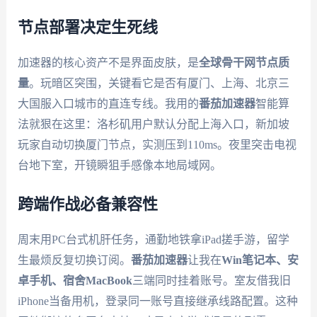
节点部署决定生死线
加速器的核心资产不是界面皮肤，是
全球骨干网节点质
量
。玩暗区突围，关键看它是否有厦门、上海、北京三
大国服入口城市的直连专线。我用的
番茄加速器
智能算
法就狠在这里：洛杉矶用户默认分配上海入口，新加坡
玩家自动切换厦门节点，实测压到110ms。夜里突击电视
台地下室，开镜瞬狙手感像本地局域网。
跨端作战必备兼容性
周末用PC台式机肝任务，通勤地铁拿iPad搓手游，留学
生最烦反复切换订阅。
番茄加速器
让我在
Win笔记本、安
卓手机、宿舍MacBook
三端同时挂着账号。室友借我旧
iPhone当备用机，登录同一账号直接继承线路配置。这种