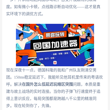
度。如有微小卡顿，点线路诊断自动优化——这才是真
实环境下的调优方式。
现在深夜十一点，德国科隆的我和广州队友刚清空男
团。150ms稳定延迟下，我能听见他耳机里传来的粤语欢
呼。解决
在国外怎么低延迟玩暗区突围
问题，本质是重
建与故土战场的实时连接。当你的子弹飞行速度终于追
得上意识反应，每局突围都是跨越八千公里的精准同
步。现在轮到你了，先锋。