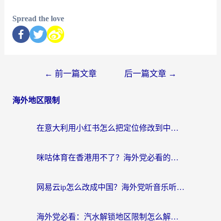
Spread the love
←
前一篇文章
后一篇文章
→
海外地区限制
在意大利用小红书怎么把定位修改到中国国内？3个实用技巧+1个靠谱工具帮你搞定
咪咕体育在香港用不了？海外党必看的回国加速器选择指南（附3个真实场景解决方案）
网易云ip怎么改成中国？海外党听音乐听书的无痛解决方案
海外党必看：汽水解锁地区限制怎么解除？3招解决国内影音&生活服务难题