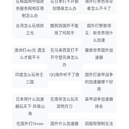
在韩国用中国政
在日本打不开御
海外打黑色幸存
务服务网地区限
剑情缘怎么办
者怎么不卡了
制怎么办
台湾怎么玩塔防
酷狗到国外不能
国外打野兽领
之光
用了吗知乎
主：新世界用什
么加速
澳洲打sky光·遇怎
在马来西亚打不
魔兽世界国外加
么才能不卡
开守望先锋怎么
速器
办
印度怎么玩帝王·
QQ海外听不了歌
国外打装甲战争
三国
的加速器哪个好
用
日本用什么加速
在南非怎么玩天
装甲战争加速器
器玩天下-异兽山
涯明月刀
排名
海
在国外打Dream
国外什么加速器
因版权限制无法