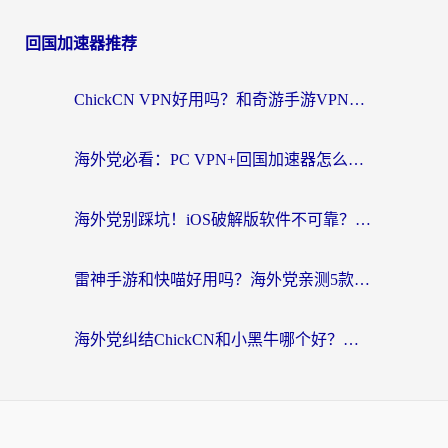
回国加速器推荐
ChickCN VPN好用吗？和奇游手游VPN对比哪个回国效果更好？海外党亲测实用指南
海外党必看：PC VPN+回国加速器怎么选？无缝访问国内资源全攻略
海外党别踩坑！iOS破解版软件不可靠？教你选对回国加速器无缝看国内资源
雷神手游和快喵好用吗？海外党亲测5款回国加速器，附斧牛Bling对比+微信视频号解决办法
海外党纠结ChickCN和小黑牛哪个好？一篇帮你选对回国加速器的实用指南