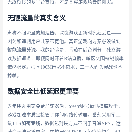
无缝衔接的多平台支持，才是真实游戏场景的刚需。
无限流量的真实含义
声称不限流量的加速器，深夜游戏更新时疯狂丢包——
因为和追剧用户共享带宽池。真正游戏向方案必须做到
智能流量分流
。我的经验是：番茄在后台划分了独立游
戏数据通道，即便同时开着B站直播，暗区突围枪战帧率
依然稳定。独享100M带宽不掺水，二十人码头混战也不
掉帧。
数据安全比低延迟更重要
去年朋友用某免费加速器后，Steam账号遭遇撞库攻击。
游戏加速本质是接管了你的网络传输层。番茄采用军工
级
TLS加密专线
，数据包封装方式不同于普通VPN，运
营商无法解析内容。在校园公用WiFi下舔空投物资，也