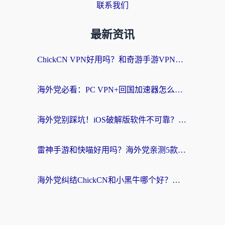
联系我们
最新资讯
ChickCN VPN好用吗？和奇游手游VPN对比哪个回国效果更好？海外党亲测实用指南
海外党必看：PC VPN+回国加速器怎么选？无缝访问国内资源全攻略
海外党别踩坑！iOS破解版软件不可靠？教你选对回国加速器无缝看国内资源
雷神手游和快喵好用吗？海外党亲测5款回国加速器，附斧牛Bling对比+微信视频号解决办法
海外党纠结ChickCN和小黑牛哪个好？一篇帮你选对回国加速器的实用指南