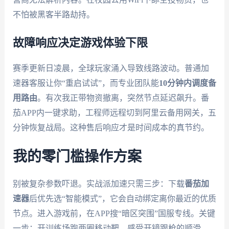
不怕被黑客半路劫持。
故障响应决定游戏体验下限
赛季更新日凌晨，全球玩家涌入导致线路波动。普通加
速器客服让你“重启试试”，而专业团队能
10分钟内调度备
用路由
。有次我正带物资撤离，突然节点延迟飙升。番
茄APP内一键求助，工程师远程切到阿里云备用网关，五
分钟恢复战局。这种售后响应才是时间成本的真节约。
我的零门槛操作方案
别被复杂参数吓退。实战派加速只需三步：下载
番茄加
速器
后优先选“智能模式”，它会自动绑定离你最近的优质
节点。进入游戏前，在APP搜“暗区突围”国服专线。关键
一步：开训练场跑两圈移动靶，感受开镜跟枪的顺滑