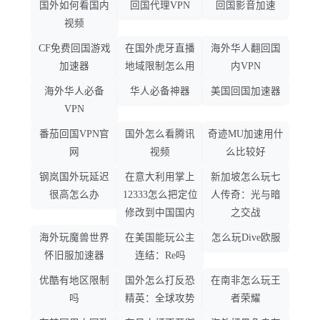
国外如何看国内
回国代理VPN
回国影音加速
视频
CF免费回国游戏
在国外虎牙直播
海外华人翻回国
加速器
地域限制怎么用
内VPN
海外华人必备
华人必备神器
美国回国加速器
VPN
番茄回国VPN官
国外怎么看腾讯
奇迹MU加速用什
网
视频
么比较好
钢岚国外玩延迟
在意大利用掌上
新加坡怎么玩七
很高怎么办
12333怎么把定位
人传奇：光与暗
修改到中国国内
之交战
海外玩魔兽世界
在美国能玩公主
怎么玩Dive欧服
怀旧服加速器
连结：Re吗
优酷有地区限制
国外怎么打反恐
在南非怎么玩王
吗
精英：全球攻势
者荣耀