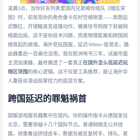
凌晨3点，当你好友列表里国内兄弟喊你组队《暗区突
围》时，却发现你的角色像卡在时空缝隙里——奔跑延
迟飘红，开镜瞄准变成慢动作，撤离信号刚按下就被网
络踢出局。这不是你技术问题，而是物理距离和跨国网
络筑起的高墙。海外党玩国服，延迟300ms+是常态，路
由器重启一百遍也没用。我在欧洲啃书三年，试遍市面
主流加速器，最终摸透了一套真正
在国外怎么低延迟玩
暗区突围
的核心逻辑。这不仅是工具推荐，是让海外华
人重获丝滑战局掌控力的底层方案。
跨国延迟的罪魁祸首
国服游戏服务器集中在国内。你的操作指令从德国发往
北京，需要穿越十几个国际节点。普通网络走公共线
路，就像春运挤绿皮车，数据包被反复转手、排队、甚