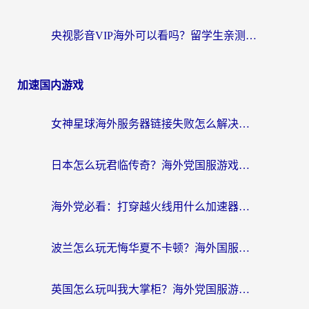
央视影音VIP海外可以看吗？留学生亲测有效的回国加速器选择指南
加速国内游戏
女神星球海外服务器链接失败怎么解决？海外党国服游戏加速避坑指南
日本怎么玩君临传奇？海外党国服游戏加速避坑指南（附菲律宾欧洲玩家实测）
海外党必看：打穿越火线用什么加速器？解决延迟卡顿，还能玩奇妙拼图世界和第五人格
波兰怎么玩无悔华夏不卡顿？海外国服游戏加速器终极指南（附征途2萤火突击解决方案）
英国怎么玩叫我大掌柜？海外党国服游戏加速避坑指南（附实测推荐）