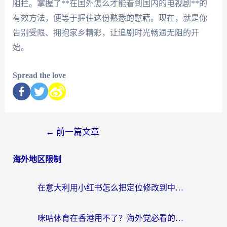
阻拦。掌握了**在国外怎么才能看到国内的电视剧**的
有效方法，便等于握住这份熟悉的慰藉。现在，就是你
告别受限、拥抱家乡精彩，让追剧时光畅通无阻的开
始。
Spread the love
←
前一篇文章
海外地区限制
在意大利用小红书怎么把定位修改到中国国内？3个实用技巧+1个靠谱工具帮你搞定
咪咕体育在香港用不了？海外党必看的回国加速器选择指南（附3个真实场景解决方案）