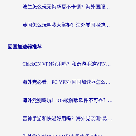
波兰怎么玩无悔华夏不卡顿？海外国服游戏加速器终极指南（附征途2萤火突击解决方案）
英国怎么玩叫我大掌柜？海外党国服游戏加速避坑指南（附实测推荐）
回国加速器推荐
ChickCN VPN好用吗？和奇游手游VPN对比哪个回国效果更好？海外党亲测实用指南
海外党必看：PC VPN+回国加速器怎么选？无缝访问国内资源全攻略
海外党别踩坑！iOS破解版软件不可靠？教你选对回国加速器无缝看国内资源
雷神手游和快喵好用吗？海外党亲测5款回国加速器，附斧牛Bling对比+微信视频号解决办法