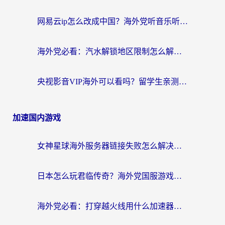
网易云ip怎么改成中国？海外党听音乐听书的无痛解决方案
海外党必看：汽水解锁地区限制怎么解除？3招解决国内影音&生活服务难题
央视影音VIP海外可以看吗？留学生亲测有效的回国加速器选择指南
加速国内游戏
女神星球海外服务器链接失败怎么解决？海外党国服游戏加速避坑指南
日本怎么玩君临传奇？海外党国服游戏加速避坑指南（附菲律宾欧洲玩家实测）
海外党必看：打穿越火线用什么加速器？解决延迟卡顿，还能玩奇妙拼图世界和第五人格