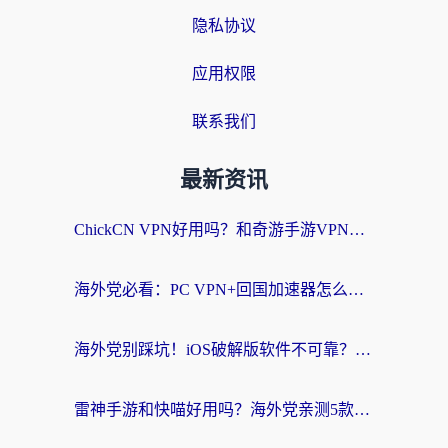
隐私协议
应用权限
联系我们
最新资讯
ChickCN VPN好用吗？和奇游手游VPN对比哪个回国效果更好？海外党亲测实用指南
海外党必看：PC VPN+回国加速器怎么选？无缝访问国内资源全攻略
海外党别踩坑！iOS破解版软件不可靠？教你选对回国加速器无缝看国内资源
雷神手游和快喵好用吗？海外党亲测5款回国加速器，附斧牛Bling对比+微信视频号解决办法