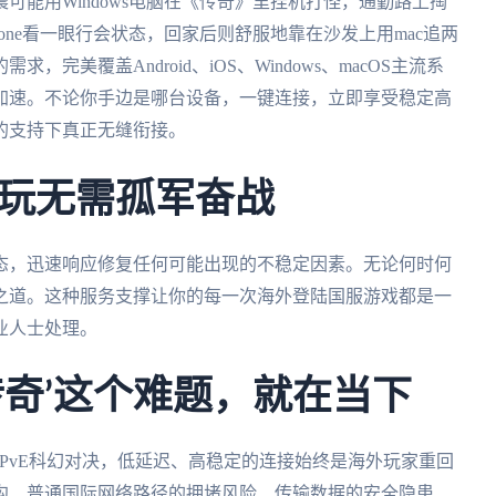
可能用Windows电脑在《传奇》里挂机打怪，通勤路上掏
one看一眼行会状态，回家后则舒服地靠在沙发上用mac追两
，完美覆盖Android、iOS、Windows、macOS主流系
加速。不论你手边是哪台设备，一键连接，立即享受稳定高
的支持下真正无缝衔接。
玩无需孤军奋战
态，迅速响应修复任何可能出现的不稳定因素。无论何时何
之道。这种服务支撑让你的每一次海外登陆国服游戏都是一
业人士处理。
传奇’这个难题，就在当下
的PvPvE科幻对决，低延迟、高稳定的连接始终是海外玩家重回
沟、普通国际网络路径的拥堵风险、传输数据的安全隐患