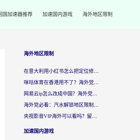
回国加速器推荐
加速国内游戏
海外地区限制
海外地区限制
在意大利用小红书怎么把定位修改到中国国内？3个实用技巧+1个靠谱工具帮你搞定
咪咕体育在香港用不了？海外党必看的回国加速器选择指南（附3个真实场景解决方案）
网易云ip怎么改成中国？海外党听音乐听书的无痛解决方案
海外党必看：汽水解锁地区限制怎么解除？3招解决国内影音&生活服务难题
央视影音VIP海外可以看吗？留学生亲测有效的回国加速器选择指南
加速国内游戏