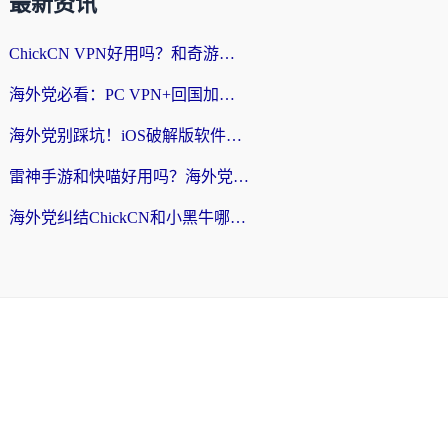
最新资讯
ChickCN VPN好用吗？和奇游手游VPN对比哪个回国效果更好？海外党亲测实用指南
海外党必看：PC VPN+回国加速器怎么选？无缝访问国内资源全攻略
海外党别踩坑！iOS破解版软件不可靠？教你选对回国加速器无缝看国内资源
雷神手游和快喵好用吗？海外党亲测5款回国加速器，附斧牛Bling对比+微信视频号解决办法
海外党纠结ChickCN和小黑牛哪个好？一篇帮你选对回国加速器的实用指南