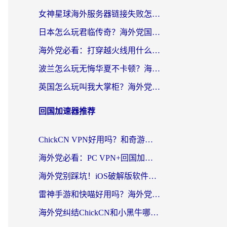
女神星球海外服务器链接失败怎么解决？海外党国服游戏加速避坑指南
日本怎么玩君临传奇？海外党国服游戏加速避坑指南（附菲律宾欧洲玩家实测）
海外党必看：打穿越火线用什么加速器？解决延迟卡顿，还能玩奇妙拼图世界和第五人格
波兰怎么玩无悔华夏不卡顿？海外国服游戏加速器终极指南（附征途2萤火突击解决方案）
英国怎么玩叫我大掌柜？海外党国服游戏加速避坑指南（附实测推荐）
回国加速器推荐
ChickCN VPN好用吗？和奇游手游VPN对比哪个回国效果更好？海外党亲测实用指南
海外党必看：PC VPN+回国加速器怎么选？无缝访问国内资源全攻略
海外党别踩坑！iOS破解版软件不可靠？教你选对回国加速器无缝看国内资源
雷神手游和快喵好用吗？海外党亲测5款回国加速器，附斧牛Bling对比+微信视频号解决办法
海外党纠结ChickCN和小黑牛哪个好？一篇帮你选对回国加速器的实用指南