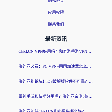
隐私协议
应用权限
联系我们
最新资讯
ChickCN VPN好用吗？和奇游手游VPN对比哪个回国效果更好？海外党亲测实用指南
海外党必看：PC VPN+回国加速器怎么选？无缝访问国内资源全攻略
海外党别踩坑！iOS破解版软件不可靠？教你选对回国加速器无缝看国内资源
雷神手游和快喵好用吗？海外党亲测5款回国加速器，附斧牛Bling对比+微信视频号解决办法
海外党纠结ChickCN和小黑牛哪个好？一篇帮你选对回国加速器的实用指南