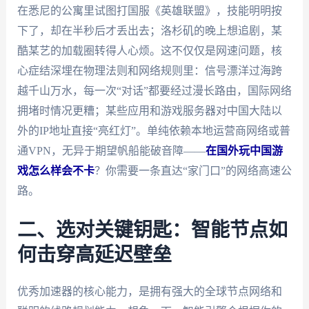
在悉尼的公寓里试图打国服《英雄联盟》，技能明明按
下了，却在半秒后才丢出去；洛杉矶的晚上想追剧，某
酷某艺的加载圈转得人心烦。这不仅仅是网速问题，核
心症结深埋在物理法则和网络规则里：信号漂洋过海跨
越千山万水，每一次“对话”都要经过漫长路由，国际网络
拥堵时情况更糟；某些应用和游戏服务器对中国大陆以
外的IP地址直接“亮红灯”。单纯依赖本地运营商网络或普
通VPN，无异于期望帆船能破音障——
在国外玩中国游
戏怎么样会不卡
？你需要一条直达“家门口”的网络高速公
路。
二、选对关键钥匙：智能节点如
何击穿高延迟壁垒
优秀加速器的核心能力，是拥有强大的全球节点网络和