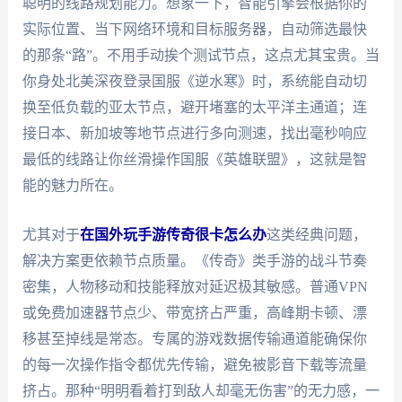
聪明的线路规划能力。想象一下，智能引擎会根据你的
实际位置、当下网络环境和目标服务器，自动筛选最快
的那条“路”。不用手动挨个测试节点，这点尤其宝贵。当
你身处北美深夜登录国服《逆水寒》时，系统能自动切
换至低负载的亚太节点，避开堵塞的太平洋主通道；连
接日本、新加坡等地节点进行多向测速，找出毫秒响应
最低的线路让你丝滑操作国服《英雄联盟》，这就是智
能的魅力所在。
尤其对于
在国外玩手游传奇很卡怎么办
这类经典问题，
解决方案更依赖节点质量。《传奇》类手游的战斗节奏
密集，人物移动和技能释放对延迟极其敏感。普通VPN
或免费加速器节点少、带宽挤占严重，高峰期卡顿、漂
移甚至掉线是常态。专属的游戏数据传输通道能确保你
的每一次操作指令都优先传输，避免被影音下载等流量
挤占。那种“明明看着打到敌人却毫无伤害”的无力感，一