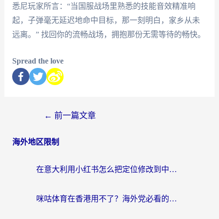
悉尼玩家所言：“当国服战场里熟悉的技能音效精准响
起，子弹毫无延迟地命中目标，那一刻明白，家乡从未
远离。” 找回你的流畅战场，拥抱那份无需等待的畅快。
Spread the love
←
前一篇文章
海外地区限制
在意大利用小红书怎么把定位修改到中国国内？3个实用技巧+1个靠谱工具帮你搞定
咪咕体育在香港用不了？海外党必看的回国加速器选择指南（附3个真实场景解决方案）