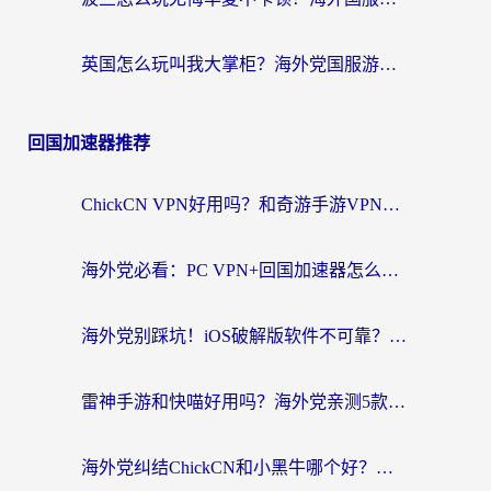
英国怎么玩叫我大掌柜？海外党国服游戏加速避坑指南（附实测推荐）
回国加速器推荐
ChickCN VPN好用吗？和奇游手游VPN对比哪个回国效果更好？海外党亲测实用指南
海外党必看：PC VPN+回国加速器怎么选？无缝访问国内资源全攻略
海外党别踩坑！iOS破解版软件不可靠？教你选对回国加速器无缝看国内资源
雷神手游和快喵好用吗？海外党亲测5款回国加速器，附斧牛Bling对比+微信视频号解决办法
海外党纠结ChickCN和小黑牛哪个好？一篇帮你选对回国加速器的实用指南