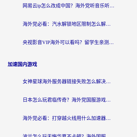
网易云ip怎么改成中国？海外党听音乐听书的无痛解决方案
海外党必看：汽水解锁地区限制怎么解除？3招解决国内影音&生活服务难题
央视影音VIP海外可以看吗？留学生亲测有效的回国加速器选择指南
加速国内游戏
女神星球海外服务器链接失败怎么解决？海外党国服游戏加速避坑指南
日本怎么玩君临传奇？海外党国服游戏加速避坑指南（附菲律宾欧洲玩家实测）
海外党必看：打穿越火线用什么加速器？解决延迟卡顿，还能玩奇妙拼图世界和第五人格
波兰怎么玩无悔华夏不卡顿？海外国服游戏加速器终极指南（附征途2萤火突击解决方案）