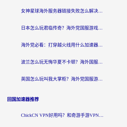
女神星球海外服务器链接失败怎么解决？海外党国服游戏加速避坑指南
日本怎么玩君临传奇？海外党国服游戏加速避坑指南（附菲律宾欧洲玩家实测）
海外党必看：打穿越火线用什么加速器？解决延迟卡顿，还能玩奇妙拼图世界和第五人格
波兰怎么玩无悔华夏不卡顿？海外国服游戏加速器终极指南（附征途2萤火突击解决方案）
英国怎么玩叫我大掌柜？海外党国服游戏加速避坑指南（附实测推荐）
回国加速器推荐
ChickCN VPN好用吗？和奇游手游VPN对比哪个回国效果更好？海外党亲测实用指南