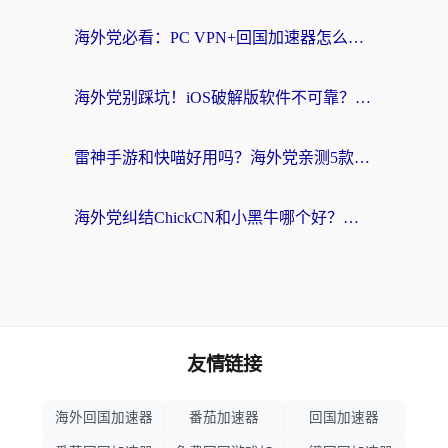
海外党必看：PC VPN+回国加速器怎么选？无缝访问国内资源全攻略
海外党别踩坑！iOS破解版软件不可靠？教你选对回国加速器无缝看国内资源
雷神手游和快喵好用吗？海外党亲测5款回国加速器，附斧牛Bling对比+微信视频号解决办法
海外党纠结ChickCN和小黑牛哪个好？一篇帮你选对回国加速器的实用指南
友情链接
海外回国加速器
番茄加速器
回国加速器