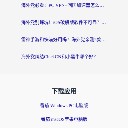
海外党必看：PC VPN+回国加速器怎么选？无缝访问国内资源全攻略
海外党别踩坑！iOS破解版软件不可靠？教你选对回国加速器无缝看国内资源
雷神手游和快喵好用吗？海外党亲测5款回国加速器，附斧牛Bling对比+微信视频号解决办法
海外党纠结ChickCN和小黑牛哪个好？一篇帮你选对回国加速器的实用指南
下载应用
番茄 Windows PC电脑版
番茄 macOS苹果电脑版