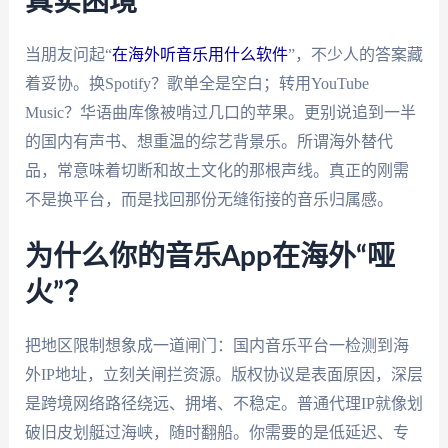
真实困境
当朋友问起“
在海外听音乐用什么软件
”，不少人的答案藏
着妥协。换Spotify？歌单全是空白；转用YouTube
Music？华语曲库像被啃过几口的苹果。更别说追到一半
的国内有声书、想重温的综艺背景乐。所谓海外替代
品，常意味着切断和故土文化的那根声线。真正的刚需
不是换平台，而是找回那份无缝衔接的音乐归属感。
为什么你的音乐App在海外“哑
火”？
把地区限制想象成一道闸门：国内音乐平台一检测到海
外IP地址，立刻关闸拦资源。版权协议是表面原因，深层
是跨境网络路径绕远、拥堵、不稳定。普通代理IP就像划
破旧皮划艇过海峡，随时翻船。你需要的是低延迟、专