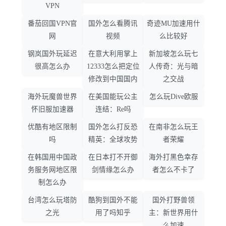
VPN
番茄回国VPN官
国外怎么看腾讯
奇迹MU加速用什
网
视频
么比较好
钢岚国外玩延迟
在意大利用掌上
新加坡怎么玩七
很高怎么办
12333怎么把定位
人传奇：光与暗
修改到中国国内
之交战
海外玩魔兽世界
在美国能玩公主
怎么玩Dive欧服
怀旧服加速器
连结：Re吗
优酷有地区限制
国外怎么打反恐
在南非怎么玩王
吗
精英：全球攻势
者荣耀
在韩国用中国政
在日本打不开御
海外打黑色幸存
务服务网地区限
剑情缘怎么办
者怎么不卡了
制怎么办
台湾怎么玩塔防
酷狗到国外不能
国外打野兽领
之光
用了吗知乎
主：新世界用什
么加速