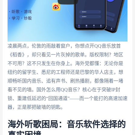
凌晨两点，伦敦的雨敲着窗户，你想点开QQ音乐放首
《稻香》，却只看见一片灰掉的歌单。版权限制？地区
不可用？这不只发生在你身上。海外党都懂：无论你是
纽约的留学生、悉尼的工程师还是巴黎的华人店主，想
顺畅听国内音乐、追有声书、刷热播剧，都像隔着一堵
看不见的墙。国外怎么用QQ音乐？核心在于突破IP封
锁、重建低延迟的“回国通道”——而一个能打的高速加速
器，正是那把破墙的钥匙。
海外听歌困局：音乐软件选择的