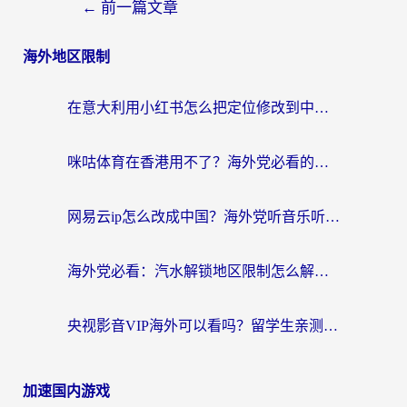
←
前一篇文章
海外地区限制
在意大利用小红书怎么把定位修改到中国国内？3个实用技巧+1个靠谱工具帮你搞定
咪咕体育在香港用不了？海外党必看的回国加速器选择指南（附3个真实场景解决方案）
网易云ip怎么改成中国？海外党听音乐听书的无痛解决方案
海外党必看：汽水解锁地区限制怎么解除？3招解决国内影音&生活服务难题
央视影音VIP海外可以看吗？留学生亲测有效的回国加速器选择指南
加速国内游戏