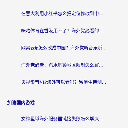
在意大利用小红书怎么把定位修改到中国国内？3个实用技巧+1个靠谱工具帮你搞定
咪咕体育在香港用不了？海外党必看的回国加速器选择指南（附3个真实场景解决方案）
网易云ip怎么改成中国？海外党听音乐听书的无痛解决方案
海外党必看：汽水解锁地区限制怎么解除？3招解决国内影音&生活服务难题
央视影音VIP海外可以看吗？留学生亲测有效的回国加速器选择指南
加速国内游戏
女神星球海外服务器链接失败怎么解决？海外党国服游戏加速避坑指南