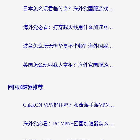
日本怎么玩君临传奇？海外党国服游戏加速避坑指南（附菲律宾欧洲玩家实测）
海外党必看：打穿越火线用什么加速器？解决延迟卡顿，还能玩奇妙拼图世界和第五人格
波兰怎么玩无悔华夏不卡顿？海外国服游戏加速器终极指南（附征途2萤火突击解决方案）
英国怎么玩叫我大掌柜？海外党国服游戏加速避坑指南（附实测推荐）
回国加速器推荐
ChickCN VPN好用吗？和奇游手游VPN对比哪个回国效果更好？海外党亲测实用指南
海外党必看：PC VPN+回国加速器怎么选？无缝访问国内资源全攻略