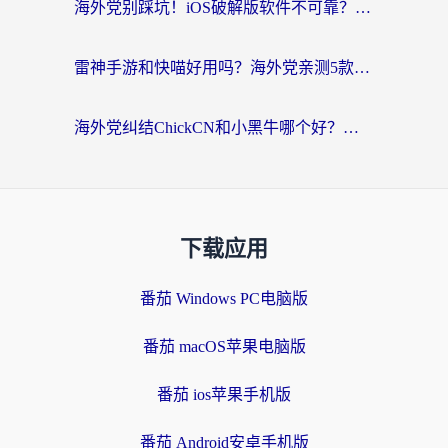
海外党别踩坑！iOS破解版软件不可靠？教你选对回国加速器无缝看国内资源
雷神手游和快喵好用吗？海外党亲测5款回国加速器，附斧牛Bling对比+微信视频号解决办法
海外党纠结ChickCN和小黑牛哪个好？一篇帮你选对回国加速器的实用指南
下载应用
番茄 Windows PC电脑版
番茄 macOS苹果电脑版
番茄 ios苹果手机版
番茄 Android安卓手机版