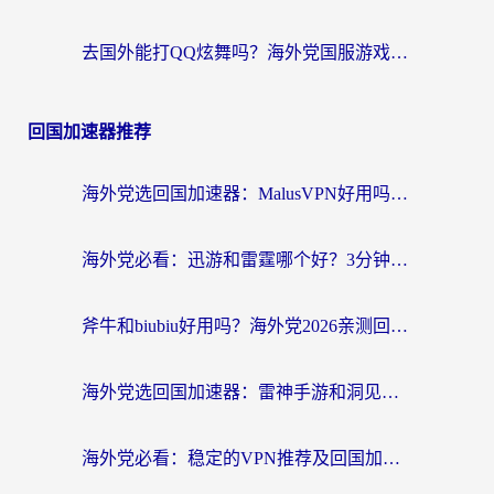
去国外能打QQ炫舞吗？海外党国服游戏不卡顿的终极指南
回国加速器推荐
海外党选回国加速器：MalusVPN好用吗？和快帆VPN哪个好？附真实对比与避坑指南
海外党必看：迅游和雷霆哪个好？3分钟教你选对回国加速器，无缝刷国内剧玩手游
斧牛和biubiu好用吗？海外党2026亲测回国加速器指南，附番茄加速器深度体验
海外党选回国加速器：雷神手游和洞见哪个好？附iPhone免费VPN推荐及ChickCNUfunR实测
海外党必看：稳定的VPN推荐及回国加速器选择全攻略——告别地域限制，轻松刷国内资源