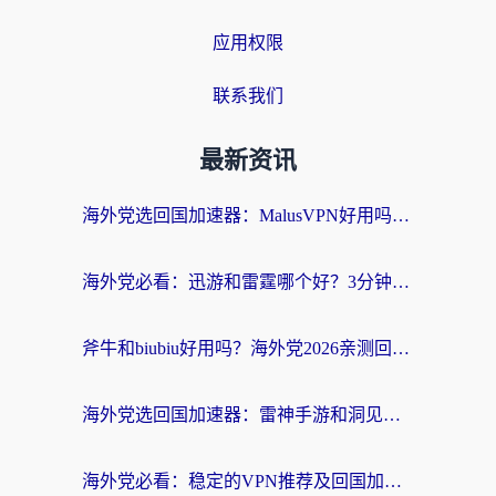
应用权限
联系我们
最新资讯
海外党选回国加速器：MalusVPN好用吗？和快帆VPN哪个好？附真实对比与避坑指南
海外党必看：迅游和雷霆哪个好？3分钟教你选对回国加速器，无缝刷国内剧玩手游
斧牛和biubiu好用吗？海外党2026亲测回国加速器指南，附番茄加速器深度体验
海外党选回国加速器：雷神手游和洞见哪个好？附iPhone免费VPN推荐及ChickCNUfunR实测
海外党必看：稳定的VPN推荐及回国加速器选择全攻略——告别地域限制，轻松刷国内资源