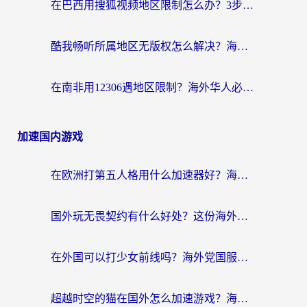
在巴西用搜狐视频地区限制怎么办？3步解决海外看国内剧的烦恼
酷我畅听所属地区无版权怎么解决？海外党必看的回国加速全攻略
在南非用12306遇地区限制？海外华人必看的回国加速全攻略（附B站芒果TV解锁技巧）
加速国内游戏
在欧洲打第五人格用什么加速器好？海外党亲测有效的国服游戏加速方案
国外玩无畏契约有什么好处？这份海外国服游戏加速指南帮你解决90%的卡顿问题
在外国可以打少女前线吗？海外党国服游戏畅玩终极指南（附避坑技巧）
超越时空的猫在国外怎么加速游戏？海外玩家国服畅玩终极指南