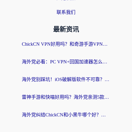
联系我们
最新资讯
ChickCN VPN好用吗？和奇游手游VPN对比哪个回国效果更好？海外党亲测实用指南
海外党必看：PC VPN+回国加速器怎么选？无缝访问国内资源全攻略
海外党别踩坑！iOS破解版软件不可靠？教你选对回国加速器无缝看国内资源
雷神手游和快喵好用吗？海外党亲测5款回国加速器，附斧牛Bling对比+微信视频号解决办法
海外党纠结ChickCN和小黑牛哪个好？一篇帮你选对回国加速器的实用指南