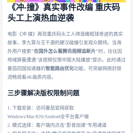
《冲·撞》真实事件改编 重庆码
头工上演热血逆袭
电影《冲·撞》再现重庆码头工人缔造橄榄球奇迹的真实
故事，李九霄与王千源的硬汉碰撞引发观众期待。当海
外用户搜索
"在国外怎么看腾讯视频追新片"
时，往往因
地域屏蔽遭遇"该视频仅限中国大陆播放"提示。此时通过
番茄回国加速器的
智能路由优化
功能，可突破网络封锁
流畅观看4K画质内容。
三步骤解决版权限制问题
1. 下载安装：访问番茄官网获取
Windows/Mac/iOS/Android全平台客户端
2. 模式选择：客户端内点击"影音加速"专用通道