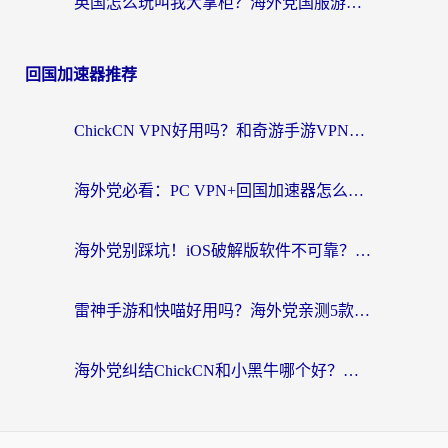
英国怎么玩叫我大掌柜？海外党国服游戏加速避坑指南（附实测推荐）
回国加速器推荐
ChickCN VPN好用吗？和奇游手游VPN对比哪个回国效果更好？海外党亲测实用指南
海外党必看：PC VPN+回国加速器怎么选？无缝访问国内资源全攻略
海外党别踩坑！iOS破解版软件不可靠？教你选对回国加速器无缝看国内资源
雷神手游和快喵好用吗？海外党亲测5款回国加速器，附斧牛Bling对比+微信视频号解决办法
海外党纠结ChickCN和小黑牛哪个好？一篇帮你选对回国加速器的实用指南