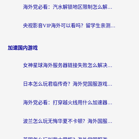
海外党必看：汽水解锁地区限制怎么解除？3招解决国内影音&生活服务难题
央视影音VIP海外可以看吗？留学生亲测有效的回国加速器选择指南
加速国内游戏
女神星球海外服务器链接失败怎么解决？海外党国服游戏加速避坑指南
日本怎么玩君临传奇？海外党国服游戏加速避坑指南（附菲律宾欧洲玩家实测）
海外党必看：打穿越火线用什么加速器？解决延迟卡顿，还能玩奇妙拼图世界和第五人格
波兰怎么玩无悔华夏不卡顿？海外国服游戏加速器终极指南（附征途2萤火突击解决方案）