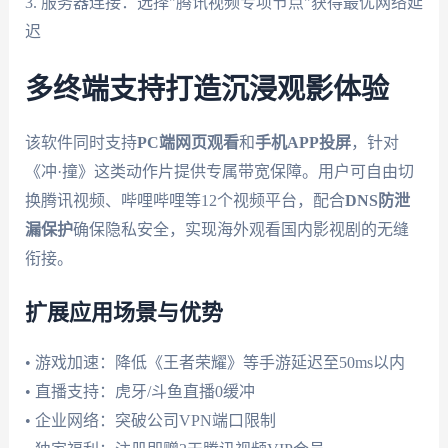
3. 服务器连接：选择"腾讯视频专项节点"获得最优网络延
迟
多终端支持打造沉浸观影体验
该软件同时支持
PC端网页观看
和
手机APP投屏
，针对
《冲·撞》这类动作片提供专属带宽保障。用户可自由切
换腾讯视频、哔哩哔哩等12个视频平台，配合
DNS防泄
漏保护
确保隐私安全，实现海外观看国内影视剧的无缝
衔接。
扩展应用场景与优势
• 游戏加速：降低《王者荣耀》等手游延迟至50ms以内
• 直播支持：虎牙/斗鱼直播0缓冲
• 企业网络：突破公司VPN端口限制