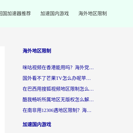
回国加速器推荐
加速国内游戏
海外地区限制
海外地区限制
咪咕视频在香港能用吗？海外党亲测有效的回国加速方案来了
国外看不了芒果TV怎么办呢苹果手机？海外党追剧游戏的全能解决方案
在巴西用搜狐视频地区限制怎么办？3步解决海外看国内剧的烦恼
酷我畅听所属地区无版权怎么解决？海外党必看的回国加速全攻略
在南非用12306遇地区限制？海外华人必看的回国加速全攻略（附B站芒果TV解锁技巧）
加速国内游戏