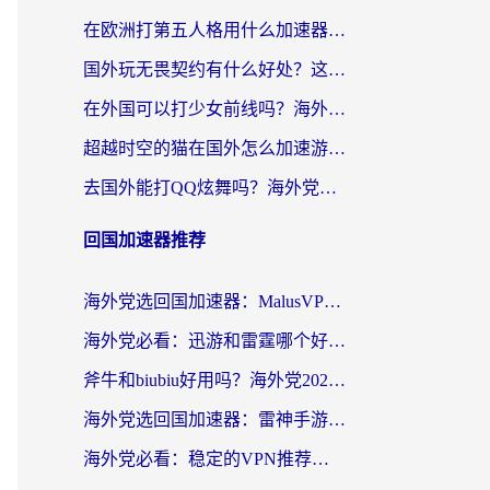
在欧洲打第五人格用什么加速器好？海外党亲测有效的国服游戏加速方案
国外玩无畏契约有什么好处？这份海外国服游戏加速指南帮你解决90%的卡顿问题
在外国可以打少女前线吗？海外党国服游戏畅玩终极指南（附避坑技巧）
超越时空的猫在国外怎么加速游戏？海外玩家国服畅玩终极指南
去国外能打QQ炫舞吗？海外党国服游戏不卡顿的终极指南
回国加速器推荐
海外党选回国加速器：MalusVPN好用吗？和快帆VPN哪个好？附真实对比与避坑指南
海外党必看：迅游和雷霆哪个好？3分钟教你选对回国加速器，无缝刷国内剧玩手游
斧牛和biubiu好用吗？海外党2026亲测回国加速器指南，附番茄加速器深度体验
海外党选回国加速器：雷神手游和洞见哪个好？附iPhone免费VPN推荐及ChickCNUfunR实测
海外党必看：稳定的VPN推荐及回国加速器选择全攻略——告别地域限制，轻松刷国内资源