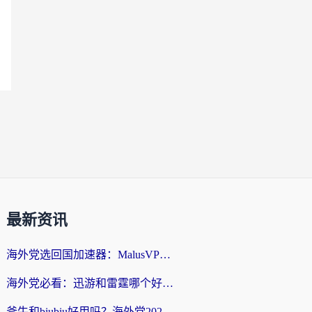
最新资讯
海外党选回国加速器：MalusVPN好用吗？和快帆VPN哪个好？附真实对比与避坑指南
海外党必看：迅游和雷霆哪个好？3分钟教你选对回国加速器，无缝刷国内剧玩手游
斧牛和biubiu好用吗？海外党2026亲测回国加速器指南，附番茄加速器深度体验