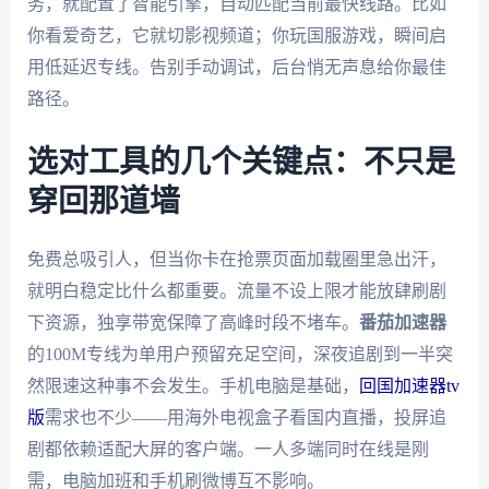
务，就配置了智能引擎，自动匹配当前最快线路。比如
你看爱奇艺，它就切影视频道；你玩国服游戏，瞬间启
用低延迟专线。告别手动调试，后台悄无声息给你最佳
路径。
选对工具的几个关键点：不只是
穿回那道墙
免费总吸引人，但当你卡在抢票页面加载圈里急出汗，
就明白稳定比什么都重要。流量不设上限才能放肆刷剧
下资源，独享带宽保障了高峰时段不堵车。
番茄加速器
的100M专线为单用户预留充足空间，深夜追剧到一半突
然限速这种事不会发生。手机电脑是基础，
回国加速器tv
版
需求也不少——用海外电视盒子看国内直播，投屏追
剧都依赖适配大屏的客户端。一人多端同时在线是刚
需，电脑加班和手机刷微博互不影响。