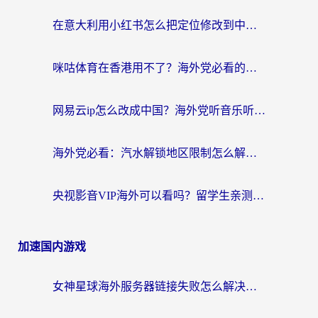
在意大利用小红书怎么把定位修改到中国国内？3个实用技巧+1个靠谱工具帮你搞定
咪咕体育在香港用不了？海外党必看的回国加速器选择指南（附3个真实场景解决方案）
网易云ip怎么改成中国？海外党听音乐听书的无痛解决方案
海外党必看：汽水解锁地区限制怎么解除？3招解决国内影音&生活服务难题
央视影音VIP海外可以看吗？留学生亲测有效的回国加速器选择指南
加速国内游戏
女神星球海外服务器链接失败怎么解决？海外党国服游戏加速避坑指南