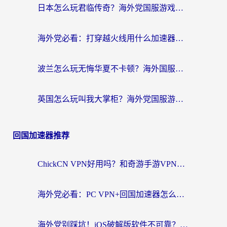
日本怎么玩君临传奇？海外党国服游戏加速避坑指南（附菲律宾欧洲玩家实测）
海外党必看：打穿越火线用什么加速器？解决延迟卡顿，还能玩奇妙拼图世界和第五人格
波兰怎么玩无悔华夏不卡顿？海外国服游戏加速器终极指南（附征途2萤火突击解决方案）
英国怎么玩叫我大掌柜？海外党国服游戏加速避坑指南（附实测推荐）
回国加速器推荐
ChickCN VPN好用吗？和奇游手游VPN对比哪个回国效果更好？海外党亲测实用指南
海外党必看：PC VPN+回国加速器怎么选？无缝访问国内资源全攻略
海外党别踩坑！iOS破解版软件不可靠？教你选对回国加速器无缝看国内资源