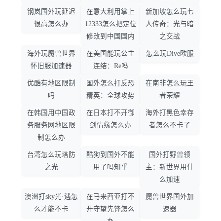
钢岚国外玩延迟
在意大利用掌上
新加坡怎么玩七
很高怎么办
12333怎么把定位
人传奇：光与暗
修改到中国国内
之交战
海外玩魔兽世界
在美国能玩公主
怎么玩Dive欧服
怀旧服加速器
连结：Re吗
优酷有地区限制
国外怎么打反恐
在南非怎么玩王
吗
精英：全球攻势
者荣耀
在韩国用中国政
在日本打不开御
海外打黑色幸存
务服务网地区限
剑情缘怎么办
者怎么不卡了
制怎么办
台湾怎么玩塔防
酷狗到国外不能
国外打野兽领
之光
用了吗知乎
主：新世界用什
么加速
澳洲打sky光·遇怎
在马来西亚打不
魔兽世界国外加
么才能不卡
开守望先锋怎么
速器