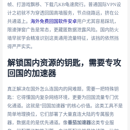
帧、打游戏飘移、下载几KB龟速爬行。普通国际VPN设
计之初就不为穿透回国高墙服务，节点绕路远，挤在公
共通道上。
海外免费回国软件安卓
用户尤其容易踩坑，
限速弹窗广告是常态，更藏匿数据泄露风险。国内防火
墙早就学会精准识别这类通用流量特征，该挡的依然挡
得严严实实。
解锁国内资源的钥匙，需要专攻
回国的加速器
真正解决在国外怎么连国内的网难题，需要一把特殊钥
匙：它得懂国内复杂网络环境，更要为回国流量专门优
化通道。这就是“回国加速器”的核心价值。这类工具不是
简单地理换位，它们部署了大量直连大陆的专属服务
器，数据走的是优先通道。像
番茄加速器
这类专业服