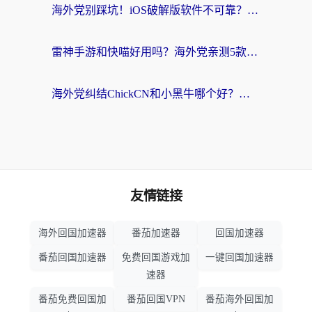
海外党别踩坑！iOS破解版软件不可靠？教你选对回国加速器无缝看国内资源
雷神手游和快喵好用吗？海外党亲测5款回国加速器，附斧牛Bling对比+微信视频号解决办法
海外党纠结ChickCN和小黑牛哪个好？一篇帮你选对回国加速器的实用指南
友情链接
海外回国加速器
番茄加速器
回国加速器
番茄回国加速器
免费回国游戏加
一键回国加速器
速器
番茄免费回国加
番茄回国VPN
番茄海外回国加