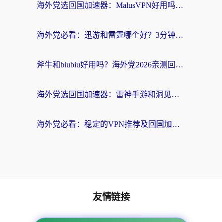
海外党选回国加速器：MalusVPN好用吗？和快帆VPN哪个好？附真实对比与避坑指南
海外党必看：迅游和雷霆哪个好？3分钟教你选对回国加速器，无缝刷国内剧玩手游
斧牛和biubiu好用吗？海外党2026亲测回国加速器指南，附番茄加速器深度体验
海外党选回国加速器：雷神手游和洞见哪个好？附iPhone免费VPN推荐及ChickCNUfunR实测
海外党必看：稳定的VPN推荐及回国加速器选择全攻略——告别地域限制，轻松刷国内资源
友情链接