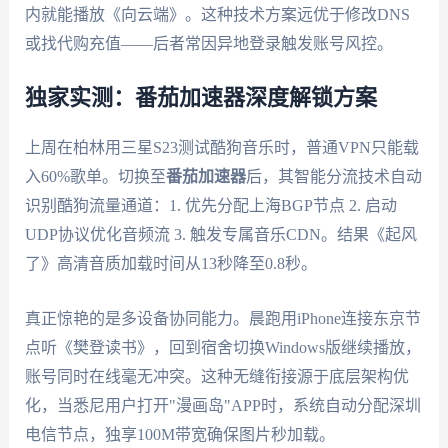
内就能播放《向云端》。这种技术方案远优于修改DNS
或找代购充值——后者常因异地登录触发账号风控。
独家实测：番茄加速器深度解锁方案
上周在柏林用三星S23测试酷狗音乐时，普通VPN只能载
入60%歌单。切换至
番茄加速器
后，其智能分流技术自动
识别酷狗流量通道：1. 优先分配上海BGP节点 2. 启动
UDP协议优化音频流 3. 触发专属音乐CDN。结果《起风
了》高清音质加载时间从13秒降至0.8秒。
真正惊艳的是多设备协同能力。晨跑用iPhone连接东京节
点听《樊登读书》，回到宿舍切换Windows版继续播放，
账号同时在线毫无冲突。这种无缝衔接源于底层架构优
化，当悉尼用户打开"漫画岛"APP时，系统自动分配深圳
电信节点，独享100M带宽确保图片秒加载。