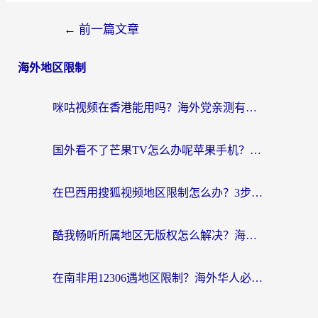
←
前一篇文章
海外地区限制
咪咕视频在香港能用吗？海外党亲测有效的回国加速方案来了
国外看不了芒果TV怎么办呢苹果手机？海外党追剧游戏的全能解决方案
在巴西用搜狐视频地区限制怎么办？3步解决海外看国内剧的烦恼
酷我畅听所属地区无版权怎么解决？海外党必看的回国加速全攻略
在南非用12306遇地区限制？海外华人必看的回国加速全攻略（附B站芒果TV解锁技巧）