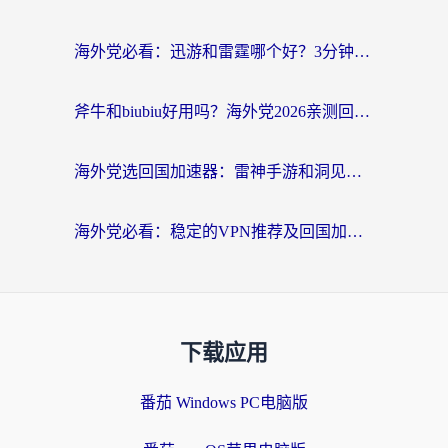
海外党必看：迅游和雷霆哪个好？3分钟教你选对回国加速器，无缝刷国内剧玩手游
斧牛和biubiu好用吗？海外党2026亲测回国加速器指南，附番茄加速器深度体验
海外党选回国加速器：雷神手游和洞见哪个好？附iPhone免费VPN推荐及ChickCNUfunR实测
海外党必看：稳定的VPN推荐及回国加速器选择全攻略——告别地域限制，轻松刷国内资源
下载应用
番茄 Windows PC电脑版