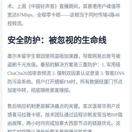
术。上周《中国好声音》直播期间，其香港用户峰值带
宽达87Mbps，全程零卡顿——这相当于同时传输4路4K
视频流。
安全防护：被忽视的生命线
墨尔本留学生曾因使用盗版加速器，导致网易云账号被
盗刷千元充值。番茄的解决方案是三重防护：1. 军用级
ChaCha20加密音频流 2. 强制双因素认证登录 3. 智能DNS
防污染系统。用户打开蜻蜓FM时，所有数据经厦门节点
加密中转，彻底隔绝黑客嗅探。
售后响应机制更是解决痛点的关键。某次温哥华用户反
馈喜马拉雅卡顿，技术团队通过远程诊断发现当地ISP路
由故障，两小时内完成加拿大西部节点的链路优化。这
种实时保障让海外听歌不再是赌运气的事。