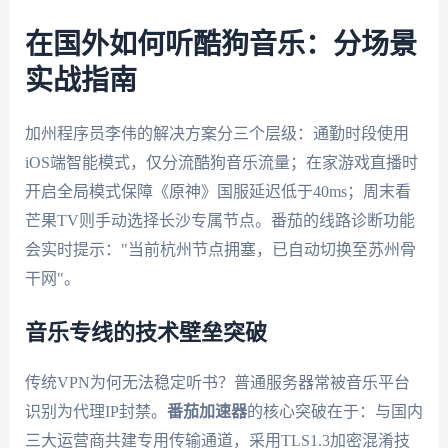
在国外如何听酷狗音乐：分场景
实战指南
加州程序员李伟的解决方案分三个层级：通勤时段使用
iOS端智能模式，仅分流酷狗音乐流量；在家游戏直播时
开启全局模式保障《原神》国服延迟低于40ms；周末看
芒果TV则手动选择长沙专属节点。番茄的线路诊断功能
会实时提示："当前杭州节点拥塞，已自动切换至苏州骨
干网"。
音乐专线的技术壁垒突破
传统VPN为何无法稳定听书？普通服务器常被音乐平台
识别为代理IP封禁。
番茄加速器
的核心突破在于：与国内
三大运营商共建专用传输通道，采用TLS1.3加密混淆技