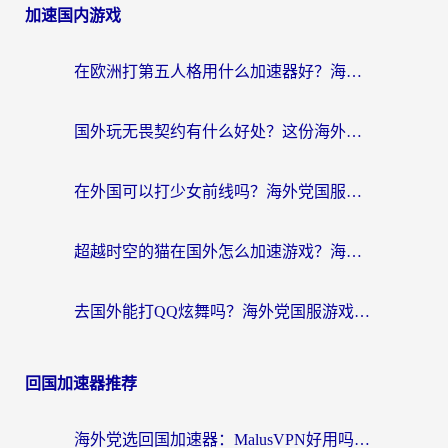
加速国内游戏
在欧洲打第五人格用什么加速器好？海外党亲测有效的国服游戏加速方案
国外玩无畏契约有什么好处？这份海外国服游戏加速指南帮你解决90%的卡顿问题
在外国可以打少女前线吗？海外党国服游戏畅玩终极指南（附避坑技巧）
超越时空的猫在国外怎么加速游戏？海外玩家国服畅玩终极指南
去国外能打QQ炫舞吗？海外党国服游戏不卡顿的终极指南
回国加速器推荐
海外党选回国加速器：MalusVPN好用吗？和快帆VPN哪个好？附真实对比与避坑指南