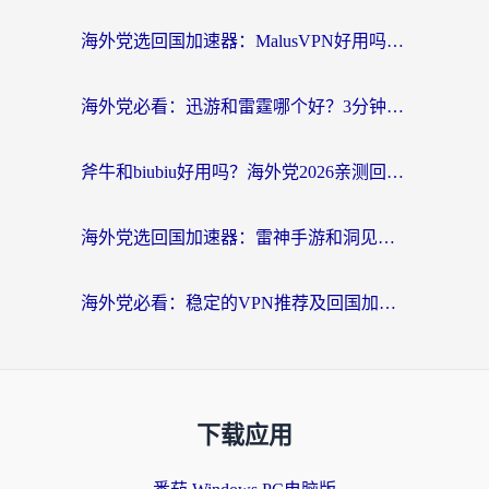
海外党选回国加速器：MalusVPN好用吗？和快帆VPN哪个好？附真实对比与避坑指南
海外党必看：迅游和雷霆哪个好？3分钟教你选对回国加速器，无缝刷国内剧玩手游
斧牛和biubiu好用吗？海外党2026亲测回国加速器指南，附番茄加速器深度体验
海外党选回国加速器：雷神手游和洞见哪个好？附iPhone免费VPN推荐及ChickCNUfunR实测
海外党必看：稳定的VPN推荐及回国加速器选择全攻略——告别地域限制，轻松刷国内资源
下载应用