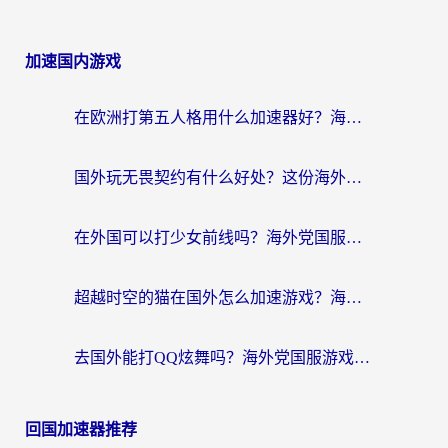
加速国内游戏
在欧洲打第五人格用什么加速器好？海外党亲测有效的国服游戏加速方案
国外玩无畏契约有什么好处？这份海外国服游戏加速指南帮你解决90%的卡顿问题
在外国可以打少女前线吗？海外党国服游戏畅玩终极指南（附避坑技巧）
超越时空的猫在国外怎么加速游戏？海外玩家国服畅玩终极指南
去国外能打QQ炫舞吗？海外党国服游戏不卡顿的终极指南
回国加速器推荐