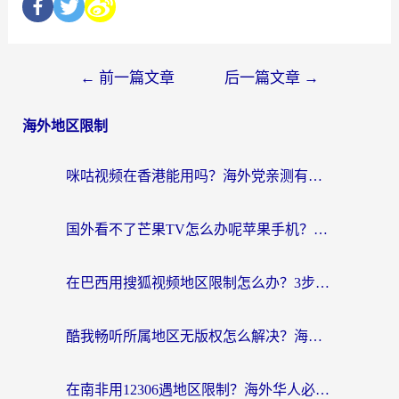
←
前一篇文章
后一篇文章
→
海外地区限制
咪咕视频在香港能用吗？海外党亲测有效的回国加速方案来了
国外看不了芒果TV怎么办呢苹果手机？海外党追剧游戏的全能解决方案
在巴西用搜狐视频地区限制怎么办？3步解决海外看国内剧的烦恼
酷我畅听所属地区无版权怎么解决？海外党必看的回国加速全攻略
在南非用12306遇地区限制？海外华人必看的回国加速全攻略（附B站芒果TV解锁技巧）