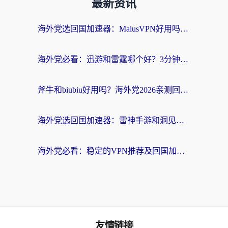
最新资讯
海外党选回国加速器：MalusVPN好用吗？和快帆VPN哪个好？附真实对比与避坑指南
海外党必看：迅游和雷霆哪个好？3分钟教你选对回国加速器，无缝刷国内剧玩手游
斧牛和biubiu好用吗？海外党2026亲测回国加速器指南，附番茄加速器深度体验
海外党选回国加速器：雷神手游和洞见哪个好？附iPhone免费VPN推荐及ChickCNUfunR实测
海外党必看：稳定的VPN推荐及回国加速器选择全攻略——告别地域限制，轻松刷国内资源
友情链接