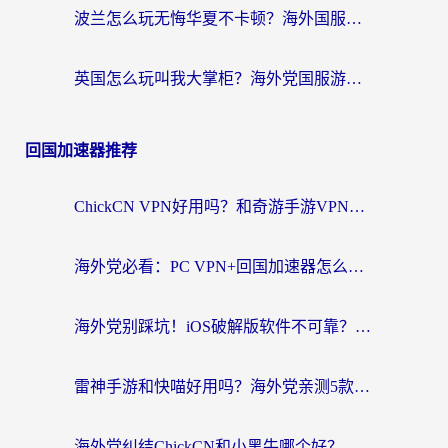
波兰怎么玩无悔华夏不卡顿？海外国服游戏加速器终极指南（附征途2萤火突击解决方案）
英国怎么玩叫我大掌柜？海外党国服游戏加速避坑指南（附实测推荐）
回国加速器推荐
ChickCN VPN好用吗？和奇游手游VPN对比哪个回国效果更好？海外党亲测实用指南
海外党必看：PC VPN+回国加速器怎么选？无缝访问国内资源全攻略
海外党别踩坑！iOS破解版软件不可靠？教你选对回国加速器无缝看国内资源
雷神手游和快喵好用吗？海外党亲测5款回国加速器，附斧牛Bling对比+微信视频号解决办法
海外党纠结ChickCN和小黑牛哪个好？一篇帮你选对回国加速器的实用指南