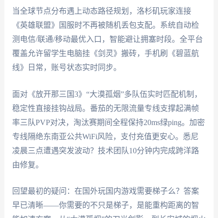
当全球节点分布遇上动态路径规划，洛杉矶玩家连接
《英雄联盟》国服时不再被随机丢包支配。系统自动检
测电信/联通/移动最优入口，智能避让拥塞时段。全平台
覆盖允许留学生电脑挂《剑灵》搬砖，手机刷《碧蓝航
线》日常，账号状态实时同步。
面对《放开那三国3》“大漠孤烟”多队伍实时匹配机制，
稳定性直接挂钩战局。番茄的无限流量专线支撑起满帧
率三队PVP对决，淘汰赛期间全程保持20ms绿ping。加密
专线隔绝东南亚公共WiFi风险，支付充值更安心。悉尼
凌晨三点遭遇突发波动？技术团队10分钟内完成跨洋路
由修复。
回望最初的疑问：在国外玩国内游戏需要梯子么？答案
早已清晰——你需要的不只是梯子，是能重构距离的智