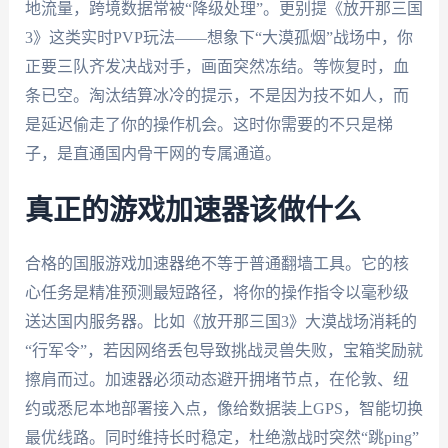
地流量，跨境数据常被“降级处理”。更别提《放开那三国
3》这类实时PVP玩法——想象下“大漠孤烟”战场中，你
正要三队齐发决战对手，画面突然冻结。等恢复时，血
条已空。淘汰结算冰冷的提示，不是因为技不如人，而
是延迟偷走了你的操作机会。这时你需要的不只是梯
子，是直通国内骨干网的专属通道。
真正的游戏加速器该做什么
合格的国服游戏加速器绝不等于普通翻墙工具。它的核
心任务是精准预测最短路径，将你的操作指令以毫秒级
送达国内服务器。比如《放开那三国3》大漠战场消耗的
“行军令”，若因网络丢包导致挑战灵兽失败，宝箱奖励就
擦肩而过。加速器必须动态避开拥堵节点，在伦敦、纽
约或悉尼本地部署接入点，像给数据装上GPS，智能切换
最优线路。同时维持长时稳定，杜绝激战时突然“跳ping”