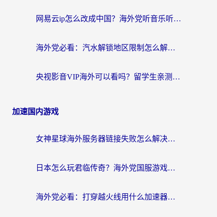
网易云ip怎么改成中国？海外党听音乐听书的无痛解决方案
海外党必看：汽水解锁地区限制怎么解除？3招解决国内影音&生活服务难题
央视影音VIP海外可以看吗？留学生亲测有效的回国加速器选择指南
加速国内游戏
女神星球海外服务器链接失败怎么解决？海外党国服游戏加速避坑指南
日本怎么玩君临传奇？海外党国服游戏加速避坑指南（附菲律宾欧洲玩家实测）
海外党必看：打穿越火线用什么加速器？解决延迟卡顿，还能玩奇妙拼图世界和第五人格