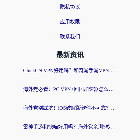
隐私协议
应用权限
联系我们
最新资讯
ChickCN VPN好用吗？和奇游手游VPN对比哪个回国效果更好？海外党亲测实用指南
海外党必看：PC VPN+回国加速器怎么选？无缝访问国内资源全攻略
海外党别踩坑！iOS破解版软件不可靠？教你选对回国加速器无缝看国内资源
雷神手游和快喵好用吗？海外党亲测5款回国加速器，附斧牛Bling对比+微信视频号解决办法