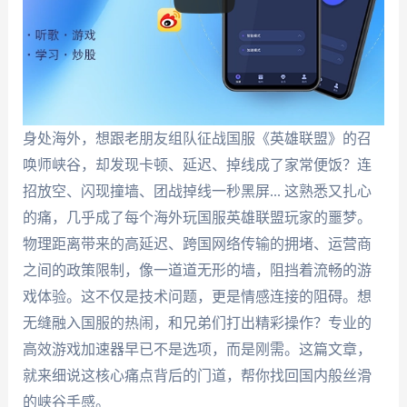
身处海外，想跟老朋友组队征战国服《英雄联盟》的召
唤师峡谷，却发现卡顿、延迟、掉线成了家常便饭？连
招放空、闪现撞墙、团战掉线一秒黑屏... 这熟悉又扎心
的痛，几乎成了每个海外玩国服英雄联盟玩家的噩梦。
物理距离带来的高延迟、跨国网络传输的拥堵、运营商
之间的政策限制，像一道道无形的墙，阻挡着流畅的游
戏体验。这不仅是技术问题，更是情感连接的阻碍。想
无缝融入国服的热闹，和兄弟们打出精彩操作？专业的
高效游戏加速器早已不是选项，而是刚需。这篇文章，
就来细说这核心痛点背后的门道，帮你找回国内般丝滑
的峡谷手感。