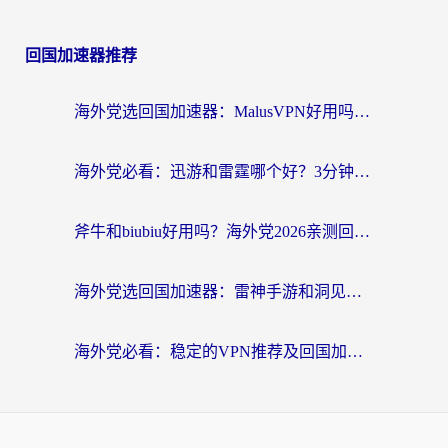
回国加速器推荐
海外党选回国加速器：MalusVPN好用吗？和快帆VPN哪个好？附真实对比与避坑指南
海外党必看：迅游和雷霆哪个好？3分钟教你选对回国加速器，无缝刷国内剧玩手游
斧牛和biubiu好用吗？海外党2026亲测回国加速器指南，附番茄加速器深度体验
海外党选回国加速器：雷神手游和洞见哪个好？附iPhone免费VPN推荐及ChickCNUfunR实测
海外党必看：稳定的VPN推荐及回国加速器选择全攻略——告别地域限制，轻松刷国内资源