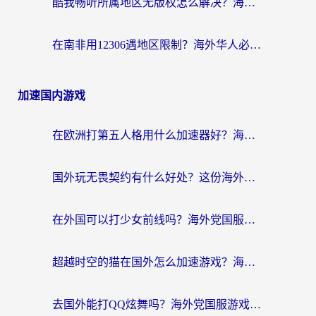
酷我畅听所属地区无版权怎么解决？海外党必看的回国加速全攻略
在南非用12306遇地区限制？海外华人必看的回国加速全攻略（附B站芒果TV解锁技巧）
加速国内游戏
在欧洲打第五人格用什么加速器好？海外党亲测有效的国服游戏加速方案
国外玩无畏契约有什么好处？这份海外国服游戏加速指南帮你解决90%的卡顿问题
在外国可以打少女前线吗？海外党国服游戏畅玩终极指南（附避坑技巧）
超越时空的猫在国外怎么加速游戏？海外玩家国服畅玩终极指南
去国外能打QQ炫舞吗？海外党国服游戏不卡顿的终极指南