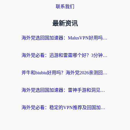
联系我们
最新资讯
海外党选回国加速器：MalusVPN好用吗？和快帆VPN哪个好？附真实对比与避坑指南
海外党必看：迅游和雷霆哪个好？3分钟教你选对回国加速器，无缝刷国内剧玩手游
斧牛和biubiu好用吗？海外党2026亲测回国加速器指南，附番茄加速器深度体验
海外党选回国加速器：雷神手游和洞见哪个好？附iPhone免费VPN推荐及ChickCNUfunR实测
海外党必看：稳定的VPN推荐及回国加速器选择全攻略——告别地域限制，轻松刷国内资源