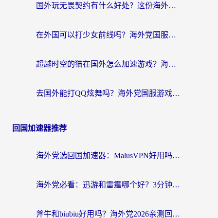
国外玩无畏契约有什么好处？这份海外国服游戏加速指南帮你解决90%的卡顿问题
在外国可以打少女前线吗？海外党国服游戏畅玩终极指南（附避坑技巧）
超越时空的猫在国外怎么加速游戏？海外玩家国服畅玩终极指南
去国外能打QQ炫舞吗？海外党国服游戏不卡顿的终极指南
回国加速器推荐
海外党选回国加速器：MalusVPN好用吗？和快帆VPN哪个好？附真实对比与避坑指南
海外党必看：迅游和雷霆哪个好？3分钟教你选对回国加速器，无缝刷国内剧玩手游
斧牛和biubiu好用吗？海外党2026亲测回国加速器指南，附番茄加速器深度体验