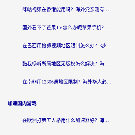
咪咕视频在香港能用吗？海外党亲测有效的回国加速方案来了
国外看不了芒果TV怎么办呢苹果手机？海外党追剧游戏的全能解决方案
在巴西用搜狐视频地区限制怎么办？3步解决海外看国内剧的烦恼
酷我畅听所属地区无版权怎么解决？海外党必看的回国加速全攻略
在南非用12306遇地区限制？海外华人必看的回国加速全攻略（附B站芒果TV解锁技巧）
加速国内游戏
在欧洲打第五人格用什么加速器好？海外党亲测有效的国服游戏加速方案