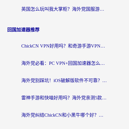
英国怎么玩叫我大掌柜？海外党国服游戏加速避坑指南（附实测推荐）
回国加速器推荐
ChickCN VPN好用吗？和奇游手游VPN对比哪个回国效果更好？海外党亲测实用指南
海外党必看：PC VPN+回国加速器怎么选？无缝访问国内资源全攻略
海外党别踩坑！iOS破解版软件不可靠？教你选对回国加速器无缝看国内资源
雷神手游和快喵好用吗？海外党亲测5款回国加速器，附斧牛Bling对比+微信视频号解决办法
海外党纠结ChickCN和小黑牛哪个好？一篇帮你选对回国加速器的实用指南