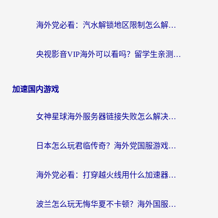
海外党必看：汽水解锁地区限制怎么解除？3招解决国内影音&生活服务难题
央视影音VIP海外可以看吗？留学生亲测有效的回国加速器选择指南
加速国内游戏
女神星球海外服务器链接失败怎么解决？海外党国服游戏加速避坑指南
日本怎么玩君临传奇？海外党国服游戏加速避坑指南（附菲律宾欧洲玩家实测）
海外党必看：打穿越火线用什么加速器？解决延迟卡顿，还能玩奇妙拼图世界和第五人格
波兰怎么玩无悔华夏不卡顿？海外国服游戏加速器终极指南（附征途2萤火突击解决方案）