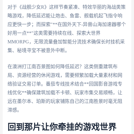
对于《战舰少女R》这样节奏紧凑、特效华丽的海战类策
略游戏，降低延迟能让炮击、鱼雷、舰载机起飞指令响
应更快一步；而探索"**在国外天下-异兽山海加速器哪个
好用一点**"这类需要持续在线、探索大世界
MMORPG，无限流量叠加智能分流技术确保长时挂机采
集、秘境寻宝不被意外中断。
在澳洲打江南百景图如何降低延迟？这类侧重建筑布
局、资源经营的休闲游戏，需要频繁加载大量素材和网
络验证交易订单。番茄专线技术结合**回国影音游戏专
线优化**确保建筑加载不卡顿、玩家市集交易顺畅，让
远在墨尔本、珀斯的玩家铺陈自己的江南胜景时毫无阻
滞感。
回到那片让你牵挂的游戏世界