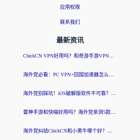
应用权限
联系我们
最新资讯
ChickCN VPN好用吗？和奇游手游VPN对比哪个回国效果更好？海外党亲测实用指南
海外党必看：PC VPN+回国加速器怎么选？无缝访问国内资源全攻略
海外党别踩坑！iOS破解版软件不可靠？教你选对回国加速器无缝看国内资源
雷神手游和快喵好用吗？海外党亲测5款回国加速器，附斧牛Bling对比+微信视频号解决办法
海外党纠结ChickCN和小黑牛哪个好？一篇帮你选对回国加速器的实用指南