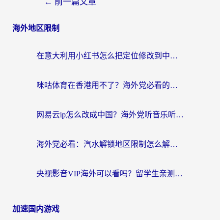
←
前一篇文章
海外地区限制
在意大利用小红书怎么把定位修改到中国国内？3个实用技巧+1个靠谱工具帮你搞定
咪咕体育在香港用不了？海外党必看的回国加速器选择指南（附3个真实场景解决方案）
网易云ip怎么改成中国？海外党听音乐听书的无痛解决方案
海外党必看：汽水解锁地区限制怎么解除？3招解决国内影音&生活服务难题
央视影音VIP海外可以看吗？留学生亲测有效的回国加速器选择指南
加速国内游戏