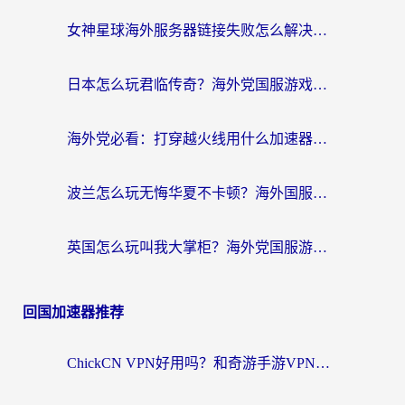
女神星球海外服务器链接失败怎么解决？海外党国服游戏加速避坑指南
日本怎么玩君临传奇？海外党国服游戏加速避坑指南（附菲律宾欧洲玩家实测）
海外党必看：打穿越火线用什么加速器？解决延迟卡顿，还能玩奇妙拼图世界和第五人格
波兰怎么玩无悔华夏不卡顿？海外国服游戏加速器终极指南（附征途2萤火突击解决方案）
英国怎么玩叫我大掌柜？海外党国服游戏加速避坑指南（附实测推荐）
回国加速器推荐
ChickCN VPN好用吗？和奇游手游VPN对比哪个回国效果更好？海外党亲测实用指南