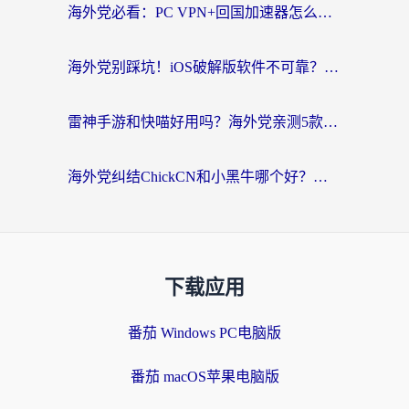
海外党必看：PC VPN+回国加速器怎么选？无缝访问国内资源全攻略
海外党别踩坑！iOS破解版软件不可靠？教你选对回国加速器无缝看国内资源
雷神手游和快喵好用吗？海外党亲测5款回国加速器，附斧牛Bling对比+微信视频号解决办法
海外党纠结ChickCN和小黑牛哪个好？一篇帮你选对回国加速器的实用指南
下载应用
番茄 Windows PC电脑版
番茄 macOS苹果电脑版