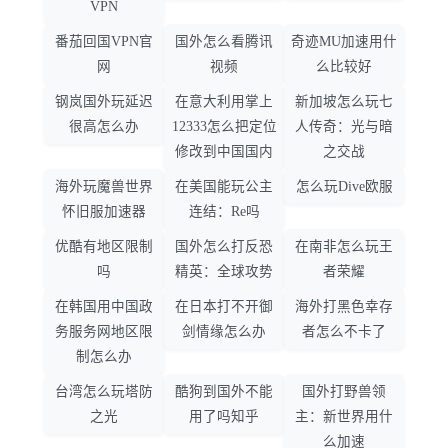
VPN
番茄回国VPN官
国外怎么看腾讯
奇迹MU加速用什
网
视频
么比较好
钢岚国外玩延迟
在意大利用掌上
新加坡怎么玩七
很高怎么办
12333怎么把定位
人传奇：光与暗
修改到中国国内
之交战
海外玩魔兽世界
在美国能玩公主
怎么玩Dive欧服
怀旧服加速器
连结：Re吗
优酷有地区限制
国外怎么打反恐
在南非怎么玩王
吗
精英：全球攻势
者荣耀
在韩国用中国政
在日本打不开御
海外打黑色幸存
务服务网地区限
剑情缘怎么办
者怎么不卡了
制怎么办
台湾怎么玩塔防
酷狗到国外不能
国外打野兽领
之光
用了吗知乎
主：新世界用什
么加速