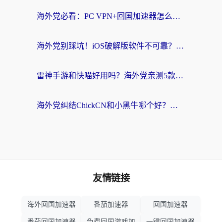
海外党必看：PC VPN+回国加速器怎么选？无缝访问国内资源全攻略
海外党别踩坑！iOS破解版软件不可靠？教你选对回国加速器无缝看国内资源
雷神手游和快喵好用吗？海外党亲测5款回国加速器，附斧牛Bling对比+微信视频号解决办法
海外党纠结ChickCN和小黑牛哪个好？一篇帮你选对回国加速器的实用指南
友情链接
海外回国加速器
番茄加速器
回国加速器
番茄回国加速器
免费回国游戏加
一键回国加速器