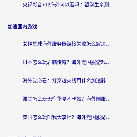
央视影音VIP海外可以看吗？留学生亲测有效的回国加速器选择指南
加速国内游戏
女神星球海外服务器链接失败怎么解决？海外党国服游戏加速避坑指南
日本怎么玩君临传奇？海外党国服游戏加速避坑指南（附菲律宾欧洲玩家实测）
海外党必看：打穿越火线用什么加速器？解决延迟卡顿，还能玩奇妙拼图世界和第五人格
波兰怎么玩无悔华夏不卡顿？海外国服游戏加速器终极指南（附征途2萤火突击解决方案）
英国怎么玩叫我大掌柜？海外党国服游戏加速避坑指南（附实测推荐）