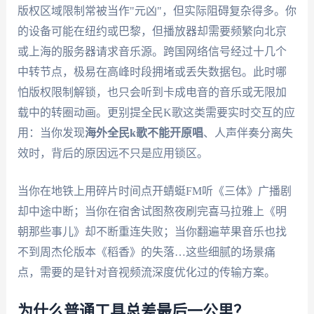
版权区域限制常被当作"元凶"，但实际阻碍复杂得多。你
的设备可能在纽约或巴黎，但播放器却需要频繁向北京
或上海的服务器请求音乐源。跨国网络信号经过十几个
中转节点，极易在高峰时段拥堵或丢失数据包。此时哪
怕版权限制解锁，也只会听到卡成电音的音乐或无限加
载中的转圈动画。更别提全民K歌这类需要实时交互的应
用：当你发现
海外全民k歌不能开原唱
、人声伴奏分离失
效时，背后的原因远不只是应用锁区。
当你在地铁上用碎片时间点开蜻蜓FM听《三体》广播剧
却中途中断；当你在宿舍试图熬夜刷完喜马拉雅上《明
朝那些事儿》却不断重连失败；当你翻遍苹果音乐也找
不到周杰伦版本《稻香》的失落…这些细腻的场景痛
点，需要的是针对音视频流深度优化过的传输方案。
为什么普通工具总差最后一公里？