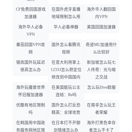
CF免费回国游戏
在国外虎牙直播
海外华人翻回国
加速器
地域限制怎么用
内VPN
海外华人必备
华人必备神器
美国回国加速器
VPN
番茄回国VPN官
国外怎么看腾讯
奇迹MU加速用什
网
视频
么比较好
钢岚国外玩延迟
在意大利用掌上
新加坡怎么玩七
很高怎么办
12333怎么把定位
人传奇：光与暗
修改到中国国内
之交战
海外玩魔兽世界
在美国能玩公主
怎么玩Dive欧服
怀旧服加速器
连结：Re吗
优酷有地区限制
国外怎么打反恐
在南非怎么玩王
吗
精英：全球攻势
者荣耀
在韩国用中国政
在日本打不开御
海外打黑色幸存
务服务网地区限
剑情缘怎么办
者怎么不卡了