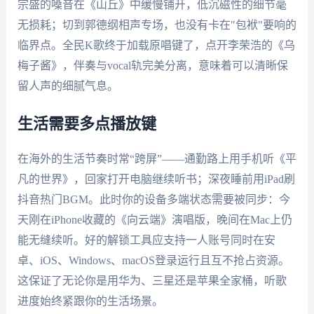
宗盛的嗓音在《山丘》中缓慢铺开，低沉磁性的细节毫
无损耗；切到郭德纲相声专场，也没有卡在"包袱"要响的
临界点。全民K歌终于加载原唱键了，点开李荣浩的《乌
梅子酱》，伴奏与vocal轨完美分离，意味着可以清晰保
留人声的细腻气息。
生活需要多点播放键
在海外的生活节奏时常“跨屏”——通勤路上用手机听《平
凡的世界》，回家打开电脑继续听书；深夜睡前用iPad刷
抖音热门BGM。此时你的设备多端状态需要被同步：今
天刚在iPhone收藏的《向云端》演唱版，晚间在Mac上仍
能无缝续听。好的解锁工具应支持一人账号同时在安
卓、iOS、Windows、macOS登录运行且互不抢占资源。
这保证了无论你是用华为、三星还是苹果全家桶，听歌
进度始终紧跟你的生活场景。