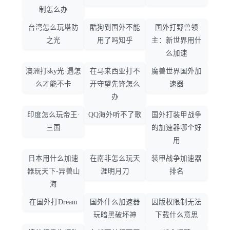
制怎么办
台湾怎么玩塔防
酷狗到国外不能
国外打野兽领
之光
用了吗知乎
主：新世界用什
么加速
澳洲打sky光·遇怎
在马来西亚打不
魔兽世界国外加
么才能不卡
开守望先锋怎么
速器
办
印度怎么玩帝王·
QQ海外听不了歌
国外打装甲战争
三国
的加速器哪个好
用
日本用什么加速
在南非怎么玩天
装甲战争加速器
器玩天下-异兽山
涯明月刀
排名
海
在国外打Dream
国外什么加速器
因版权限制无法
玩暗黑破坏神
下载什么意思