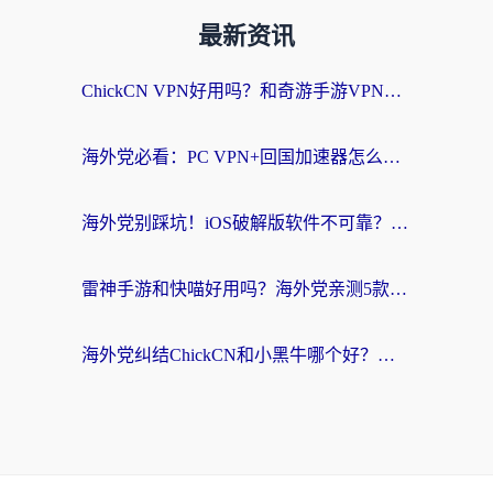
最新资讯
ChickCN VPN好用吗？和奇游手游VPN对比哪个回国效果更好？海外党亲测实用指南
海外党必看：PC VPN+回国加速器怎么选？无缝访问国内资源全攻略
海外党别踩坑！iOS破解版软件不可靠？教你选对回国加速器无缝看国内资源
雷神手游和快喵好用吗？海外党亲测5款回国加速器，附斧牛Bling对比+微信视频号解决办法
海外党纠结ChickCN和小黑牛哪个好？一篇帮你选对回国加速器的实用指南