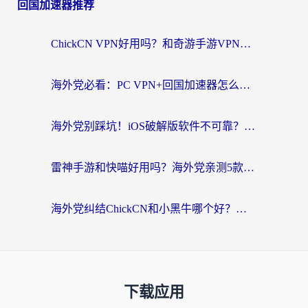
回国加速器推荐
ChickCN VPN好用吗？和奇游手游VPN对比哪个回国效果更好？海外党亲测实用指南
海外党必看：PC VPN+回国加速器怎么选？无缝访问国内资源全攻略
海外党别踩坑！iOS破解版软件不可靠？教你选对回国加速器无缝看国内资源
雷神手游和快喵好用吗？海外党亲测5款回国加速器，附斧牛Bling对比+微信视频号解决办法
海外党纠结ChickCN和小黑牛哪个好？一篇帮你选对回国加速器的实用指南
下载应用