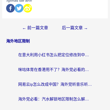
Spread the love
←
前一篇文章
后一篇文章
→
海外地区限制
在意大利用小红书怎么把定位修改到中国国内？3个实用技巧+1个靠谱工具帮你搞定
咪咕体育在香港用不了？海外党必看的回国加速器选择指南（附3个真实场景解决方案）
网易云ip怎么改成中国？海外党听音乐听书的无痛解决方案
海外党必看：汽水解锁地区限制怎么解除？3招解决国内影音&生活服务难题