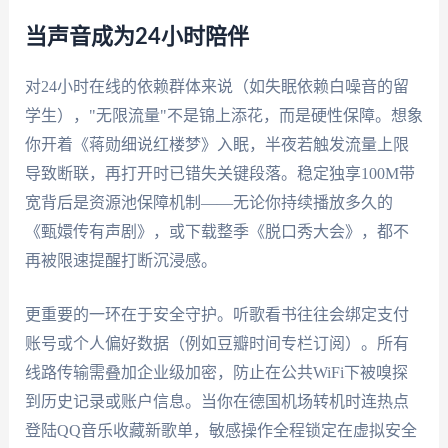
当声音成为24小时陪伴
对24小时在线的依赖群体来说（如失眠依赖白噪音的留
学生），"无限流量"不是锦上添花，而是硬性保障。想象
你开着《蒋勋细说红楼梦》入眠，半夜若触发流量上限
导致断联，再打开时已错失关键段落。稳定独享100M带
宽背后是资源池保障机制——无论你持续播放多久的
《甄嬛传有声剧》，或下载整季《脱口秀大会》，都不
再被限速提醒打断沉浸感。
更重要的一环在于安全守护。听歌看书往往会绑定支付
账号或个人偏好数据（例如豆瓣时间专栏订阅）。所有
线路传输需叠加企业级加密，防止在公共WiFi下被嗅探
到历史记录或账户信息。当你在德国机场转机时连热点
登陆QQ音乐收藏新歌单，敏感操作全程锁定在虚拟安全