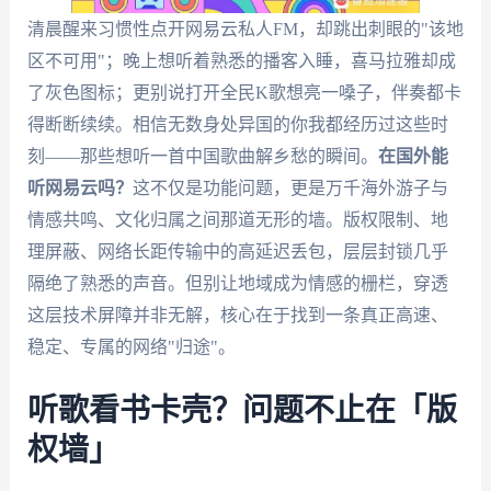
清晨醒来习惯性点开网易云私人FM，却跳出刺眼的"该地
区不可用"；晚上想听着熟悉的播客入睡，喜马拉雅却成
了灰色图标；更别说打开全民K歌想亮一嗓子，伴奏都卡
得断断续续。相信无数身处异国的你我都经历过这些时
刻——那些想听一首中国歌曲解乡愁的瞬间。
在国外能
听网易云吗？
这不仅是功能问题，更是万千海外游子与
情感共鸣、文化归属之间那道无形的墙。版权限制、地
理屏蔽、网络长距传输中的高延迟丢包，层层封锁几乎
隔绝了熟悉的声音。但别让地域成为情感的栅栏，穿透
这层技术屏障并非无解，核心在于找到一条真正高速、
稳定、专属的网络"归途"。
听歌看书卡壳？问题不止在「版
权墙」