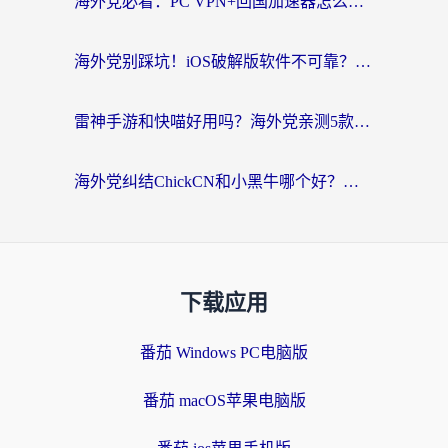
海外党必看：PC VPN+回国加速器怎么选？无缝访问国内资源全攻略
海外党别踩坑！iOS破解版软件不可靠？教你选对回国加速器无缝看国内资源
雷神手游和快喵好用吗？海外党亲测5款回国加速器，附斧牛Bling对比+微信视频号解决办法
海外党纠结ChickCN和小黑牛哪个好？一篇帮你选对回国加速器的实用指南
下载应用
番茄 Windows PC电脑版
番茄 macOS苹果电脑版