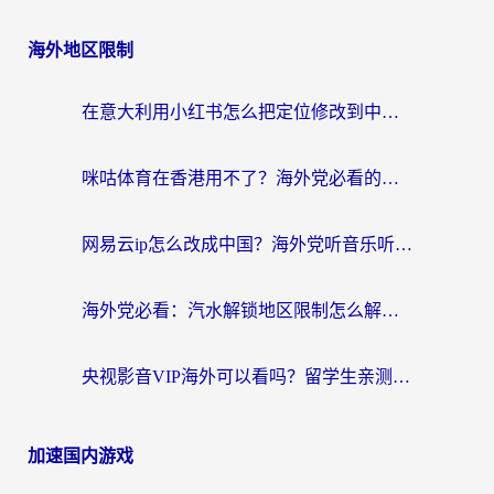
海外地区限制
在意大利用小红书怎么把定位修改到中国国内？3个实用技巧+1个靠谱工具帮你搞定
咪咕体育在香港用不了？海外党必看的回国加速器选择指南（附3个真实场景解决方案）
网易云ip怎么改成中国？海外党听音乐听书的无痛解决方案
海外党必看：汽水解锁地区限制怎么解除？3招解决国内影音&生活服务难题
央视影音VIP海外可以看吗？留学生亲测有效的回国加速器选择指南
加速国内游戏