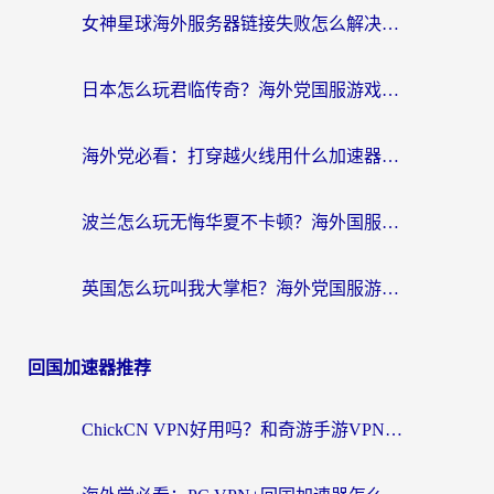
女神星球海外服务器链接失败怎么解决？海外党国服游戏加速避坑指南
日本怎么玩君临传奇？海外党国服游戏加速避坑指南（附菲律宾欧洲玩家实测）
海外党必看：打穿越火线用什么加速器？解决延迟卡顿，还能玩奇妙拼图世界和第五人格
波兰怎么玩无悔华夏不卡顿？海外国服游戏加速器终极指南（附征途2萤火突击解决方案）
英国怎么玩叫我大掌柜？海外党国服游戏加速避坑指南（附实测推荐）
回国加速器推荐
ChickCN VPN好用吗？和奇游手游VPN对比哪个回国效果更好？海外党亲测实用指南