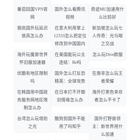
番茄回国VPN官
国外怎么看腾讯
奇迹MU加速用什
网
视频
么比较好
钢岚国外玩延迟
在意大利用掌上
新加坡怎么玩七
很高怎么办
12333怎么把定位
人传奇：光与暗
修改到中国国内
之交战
海外玩魔兽世界
在美国能玩公主
怎么玩Dive欧服
怀旧服加速器
连结：Re吗
优酷有地区限制
国外怎么打反恐
在南非怎么玩王
吗
精英：全球攻势
者荣耀
在韩国用中国政
在日本打不开御
海外打黑色幸存
务服务网地区限
剑情缘怎么办
者怎么不卡了
制怎么办
台湾怎么玩塔防
酷狗到国外不能
国外打野兽领
之光
用了吗知乎
主：新世界用什
么加速