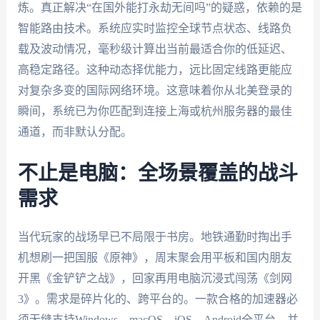
炼。真正解决“在国外能打永劫无间吗”的疑惑，依赖的是
智能路由技术。系统应实时监控全球节点状态、线路负
载及波动情况，毫秒级计算出当前最适合你的低延迟、
高稳定路径。这种动态择优能力，远比固定线路更能应
对复杂多变的国际网络环境。这意味着你从北美登录的
瞬间，系统已为你匹配到连接上海或杭州服务器的最佳
通道，而非默认分配。
不止是电脑：全场景覆盖的战斗
需求
当代玩家的战场早已不局限于书房。地铁通勤时掏出手
机想刷一把国服《原神》，周末聚会用平板和国内朋友
开黑《金铲铲之战》，回家再用电脑沉浸式闯荡《剑网
3》。需求是碎片化的、跨平台的。一款合格的加速器必
须无缝支持Windows、macOS、iOS、Android全平台，并