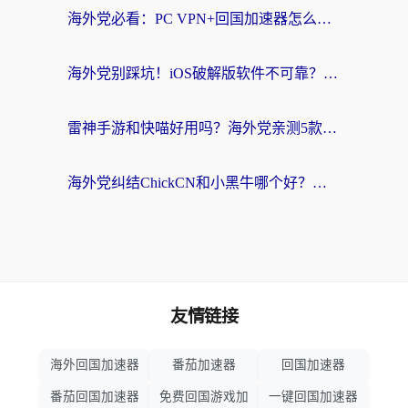
海外党必看：PC VPN+回国加速器怎么选？无缝访问国内资源全攻略
海外党别踩坑！iOS破解版软件不可靠？教你选对回国加速器无缝看国内资源
雷神手游和快喵好用吗？海外党亲测5款回国加速器，附斧牛Bling对比+微信视频号解决办法
海外党纠结ChickCN和小黑牛哪个好？一篇帮你选对回国加速器的实用指南
友情链接
海外回国加速器
番茄加速器
回国加速器
番茄回国加速器
免费回国游戏加
一键回国加速器