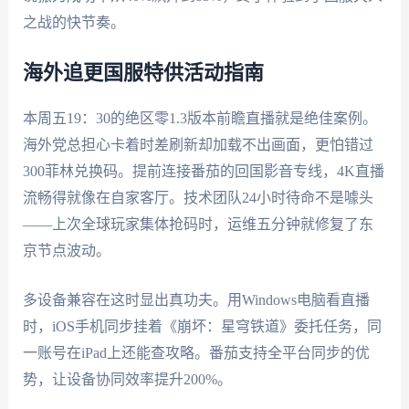
之战的快节奏。
海外追更国服特供活动指南
本周五19：30的绝区零1.3版本前瞻直播就是绝佳案例。
海外党总担心卡着时差刷新却加载不出画面，更怕错过
300菲林兑换码。提前连接番茄的回国影音专线，4K直播
流畅得就像在自家客厅。技术团队24小时待命不是噱头
——上次全球玩家集体抢码时，运维五分钟就修复了东
京节点波动。
多设备兼容在这时显出真功夫。用Windows电脑看直播
时，iOS手机同步挂着《崩坏：星穹铁道》委托任务，同
一账号在iPad上还能查攻略。番茄支持全平台同步的优
势，让设备协同效率提升200%。