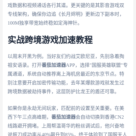
戏数据和视频通话各行其道。更关键的是其影音游戏双
专线架构，确保你边追《长月烬明》更新边下副本时，
100M独享带宽始终稳如定海神针。
实战跨境游戏加速教程
以周末开黑为例。当好友们约战艾欧尼亚，先别急着掏
祖安语录。打开
番茄加速器
APP，选择"国服英雄联盟"专
属通道，系统自动推荐离上海机房最近的东京节点。特
别注意要开启加密传输功能，去年某爆款游戏就发生过
跨境数据被劫持事件，这层防护比龙王的盾还可靠。
如果你是永劫无间玩家，匹配前的设置至关重要。在美
西下午三点高峰期，
番茄加速器
会自动切换到香港CN2
线路避开拥堵。上周帮温哥华的粉丝调试后，他兴奋地
说振刀成功率从40%飙升到85%，终于体验到了国服天人