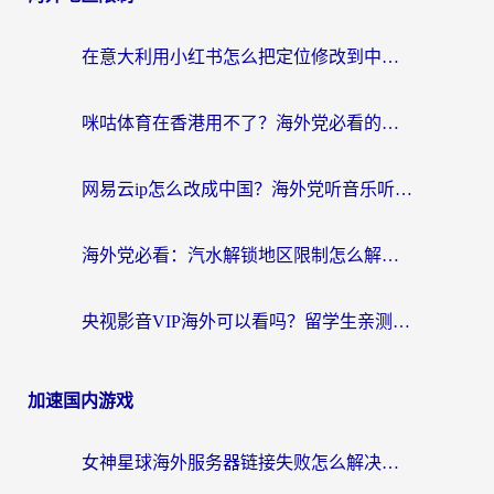
在意大利用小红书怎么把定位修改到中国国内？3个实用技巧+1个靠谱工具帮你搞定
咪咕体育在香港用不了？海外党必看的回国加速器选择指南（附3个真实场景解决方案）
网易云ip怎么改成中国？海外党听音乐听书的无痛解决方案
海外党必看：汽水解锁地区限制怎么解除？3招解决国内影音&生活服务难题
央视影音VIP海外可以看吗？留学生亲测有效的回国加速器选择指南
加速国内游戏
女神星球海外服务器链接失败怎么解决？海外党国服游戏加速避坑指南