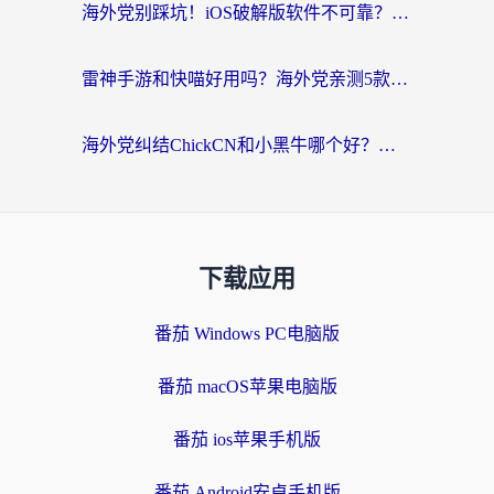
海外党别踩坑！iOS破解版软件不可靠？教你选对回国加速器无缝看国内资源
雷神手游和快喵好用吗？海外党亲测5款回国加速器，附斧牛Bling对比+微信视频号解决办法
海外党纠结ChickCN和小黑牛哪个好？一篇帮你选对回国加速器的实用指南
下载应用
番茄 Windows PC电脑版
番茄 macOS苹果电脑版
番茄 ios苹果手机版
番茄 Android安卓手机版