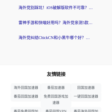
海外党别踩坑！iOS破解版软件不可靠？教你选对回国加速器无缝看国内资源
雷神手游和快喵好用吗？海外党亲测5款回国加速器，附斧牛Bling对比+微信视频号解决办法
海外党纠结ChickCN和小黑牛哪个好？一篇帮你选对回国加速器的实用指南
友情链接
海外回国加速器
番茄加速器
回国加速器
番茄回国加速器
免费回国游戏加
一键回国加速器
速器
番茄免费回国加
番茄回国VPN
番茄海外回国加