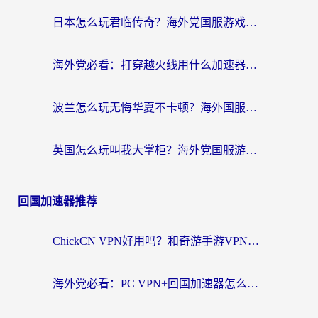
日本怎么玩君临传奇？海外党国服游戏加速避坑指南（附菲律宾欧洲玩家实测）
海外党必看：打穿越火线用什么加速器？解决延迟卡顿，还能玩奇妙拼图世界和第五人格
波兰怎么玩无悔华夏不卡顿？海外国服游戏加速器终极指南（附征途2萤火突击解决方案）
英国怎么玩叫我大掌柜？海外党国服游戏加速避坑指南（附实测推荐）
回国加速器推荐
ChickCN VPN好用吗？和奇游手游VPN对比哪个回国效果更好？海外党亲测实用指南
海外党必看：PC VPN+回国加速器怎么选？无缝访问国内资源全攻略