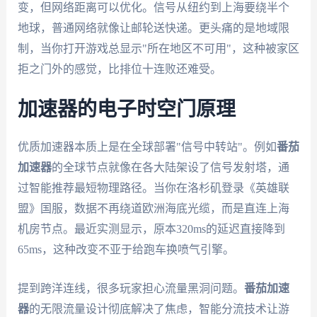
变，但网络距离可以优化。信号从纽约到上海要绕半个
地球，普通网络就像让邮轮送快递。更头痛的是地域限
制，当你打开游戏总显示"所在地区不可用"，这种被家区
拒之门外的感觉，比排位十连败还难受。
加速器的电子时空门原理
优质加速器本质上是在全球部署"信号中转站"。例如
番茄
加速器
的全球节点就像在各大陆架设了信号发射塔，通
过智能推荐最短物理路径。当你在洛杉矶登录《英雄联
盟》国服，数据不再绕道欧洲海底光缆，而是直连上海
机房节点。最近实测显示，原本320ms的延迟直接降到
65ms，这种改变不亚于给跑车换喷气引擎。
提到跨洋连线，很多玩家担心流量黑洞问题。
番茄加速
器
的无限流量设计彻底解决了焦虑，智能分流技术让游