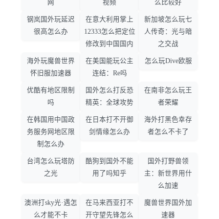
网
视频
么比较好
钢岚国外玩延迟
在意大利用掌上
新加坡怎么玩七
很高怎么办
12333怎么把定位
人传奇：光与暗
修改到中国国内
之交战
海外玩魔兽世界
在美国能玩公主
怎么玩Dive欧服
怀旧服加速器
连结：Re吗
优酷有地区限制
国外怎么打反恐
在南非怎么玩王
吗
精英：全球攻势
者荣耀
在韩国用中国政
在日本打不开御
海外打黑色幸存
务服务网地区限
剑情缘怎么办
者怎么不卡了
制怎么办
台湾怎么玩塔防
酷狗到国外不能
国外打野兽领
之光
用了吗知乎
主：新世界用什
么加速
澳洲打sky光·遇怎
在马来西亚打不
魔兽世界国外加
么才能不卡
开守望先锋怎么
速器