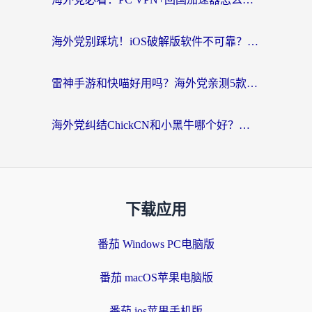
海外党别踩坑！iOS破解版软件不可靠？教你选对回国加速器无缝看国内资源
雷神手游和快喵好用吗？海外党亲测5款回国加速器，附斧牛Bling对比+微信视频号解决办法
海外党纠结ChickCN和小黑牛哪个好？一篇帮你选对回国加速器的实用指南
下载应用
番茄 Windows PC电脑版
番茄 macOS苹果电脑版
番茄 ios苹果手机版