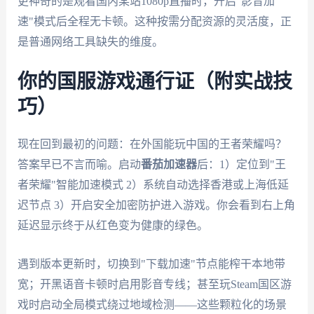
更神奇的是观看国内某站1080p直播时，开启"影音加
速"模式后全程无卡顿。这种按需分配资源的灵活度，正
是普通网络工具缺失的维度。
你的国服游戏通行证（附实战技
巧）
现在回到最初的问题：在外国能玩中国的王者荣耀吗？
答案早已不言而喻。启动
番茄加速器
后：1）定位到"王
者荣耀"智能加速模式 2）系统自动选择香港或上海低延
迟节点 3）开启安全加密防护进入游戏。你会看到右上角
延迟显示终于从红色变为健康的绿色。
遇到版本更新时，切换到"下载加速"节点能榨干本地带
宽；开黑语音卡顿时启用影音专线；甚至玩Steam国区游
戏时启动全局模式绕过地域检测——这些颗粒化的场景