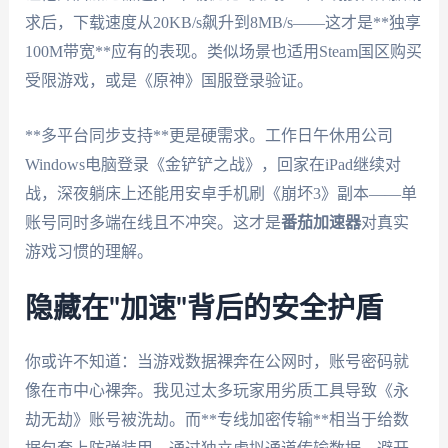
求后，下载速度从20KB/s飙升到8MB/s——这才是**独享
100M带宽**应有的表现。类似场景也适用Steam国区购买
受限游戏，或是《原神》国服登录验证。
**多平台同步支持**更是硬需求。工作日午休用公司
Windows电脑登录《金铲铲之战》，回家在iPad继续对
战，深夜躺床上还能用安卓手机刷《崩坏3》副本——单
账号同时多端在线且不冲突。这才是
番茄加速器
对真实
游戏习惯的理解。
隐藏在"加速"背后的安全护盾
你或许不知道：当游戏数据裸奔在公网时，账号密码就
像在市中心裸奔。我见过太多玩家用劣质工具导致《永
劫无劫》账号被洗劫。而**专线加密传输**相当于给数