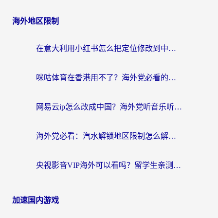
海外地区限制
在意大利用小红书怎么把定位修改到中国国内？3个实用技巧+1个靠谱工具帮你搞定
咪咕体育在香港用不了？海外党必看的回国加速器选择指南（附3个真实场景解决方案）
网易云ip怎么改成中国？海外党听音乐听书的无痛解决方案
海外党必看：汽水解锁地区限制怎么解除？3招解决国内影音&生活服务难题
央视影音VIP海外可以看吗？留学生亲测有效的回国加速器选择指南
加速国内游戏