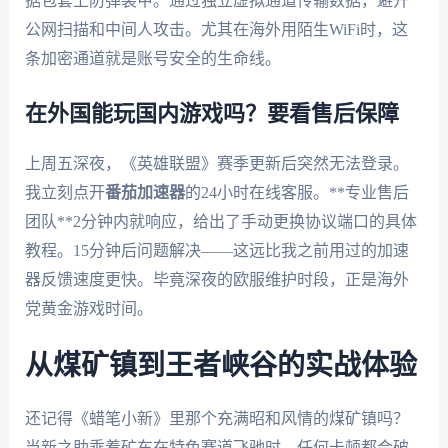
据包套上防弹装甲。通过独立虚拟通道传输数据，避开
公网扫描和中间人攻击。尤其在海外用陌生WiFi时，这
条加密通道就是账号安全的生命线。
在外国能玩国内游戏吗？要看售后保障
上周五深夜，《英雄联盟》赛季更新后突然无法登录。
我立刻点开
番茄加速器
的24小时在线客服。**专业售后
团队**2分钟内就响应，给出了手动更换协议端口的具体
教程。15分钟后问题解决——这远比我之前用过的加速
器反馈速度更快。毕竟深夜的欧服维护时段，正是海外
党黄金游戏时间。
从煤矿镇到王者峡谷的实战体验
还记得《蜡笔小新》里那个充满昭和风情的煤矿镇吗？
当新之助乘着矿车在特色赛道飞驰时，任何卡顿都会破