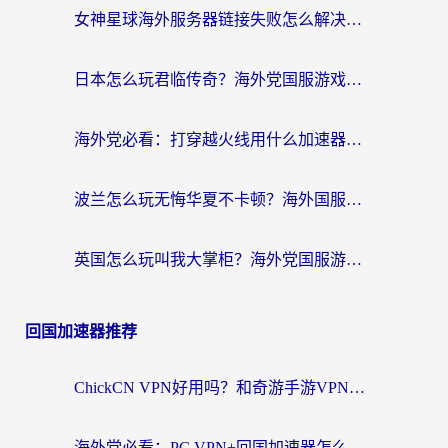
女神星球海外服务器链接失败怎么解决？海外党国服游戏加速避坑指南
日本怎么玩君临传奇？海外党国服游戏加速避坑指南（附菲律宾欧洲玩家实测）
海外党必看：打穿越火线用什么加速器？解决延迟卡顿，还能玩奇妙拼图世界和第五人格
波兰怎么玩无悔华夏不卡顿？海外国服游戏加速器终极指南（附征途2萤火突击解决方案）
英国怎么玩叫我大掌柜？海外党国服游戏加速避坑指南（附实测推荐）
回国加速器推荐
ChickCN VPN好用吗？和奇游手游VPN对比哪个回国效果更好？海外党亲测实用指南
海外党必看：PC VPN+回国加速器怎么选？无缝访问国内资源全攻略