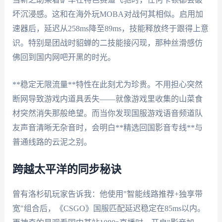
坏沉浸感。这和在海外玩MOBA对战何其相似。启用加
速器后，延迟从258ms降至89ms，技能释放终于跟得上意
识。特别是团战时貂蝉的二技能接闪现，那种丝滑感仿
佛回到国内网吧开黑的时光。
**稳定无限流量**特性在此刻尤为珍贵。不用担心突然
断网导致游戏内道具丢失——就像游戏里收集的山菜食
材突然消失那般绝望。而当你发现国服游戏语音频道队
友声音清晰无杂音时，会明白**精选回国影音专线**与
普通线路的云泥之别。
跨越太平洋的同步秘诀
曾有洛杉矶玩家告诉我：他使用"智能线路推荐+独享带
宽"组合后，《CSGO》国服匹配延迟稳定在85ms以内。