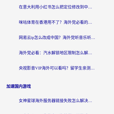
在意大利用小红书怎么把定位修改到中国国内？3个实用技巧+1个靠谱工具帮你搞定
咪咕体育在香港用不了？海外党必看的回国加速器选择指南（附3个真实场景解决方案）
网易云ip怎么改成中国？海外党听音乐听书的无痛解决方案
海外党必看：汽水解锁地区限制怎么解除？3招解决国内影音&生活服务难题
央视影音VIP海外可以看吗？留学生亲测有效的回国加速器选择指南
加速国内游戏
女神星球海外服务器链接失败怎么解决？海外党国服游戏加速避坑指南