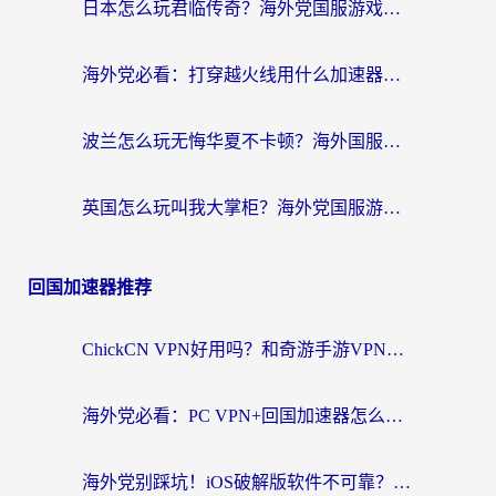
日本怎么玩君临传奇？海外党国服游戏加速避坑指南（附菲律宾欧洲玩家实测）
海外党必看：打穿越火线用什么加速器？解决延迟卡顿，还能玩奇妙拼图世界和第五人格
波兰怎么玩无悔华夏不卡顿？海外国服游戏加速器终极指南（附征途2萤火突击解决方案）
英国怎么玩叫我大掌柜？海外党国服游戏加速避坑指南（附实测推荐）
回国加速器推荐
ChickCN VPN好用吗？和奇游手游VPN对比哪个回国效果更好？海外党亲测实用指南
海外党必看：PC VPN+回国加速器怎么选？无缝访问国内资源全攻略
海外党别踩坑！iOS破解版软件不可靠？教你选对回国加速器无缝看国内资源