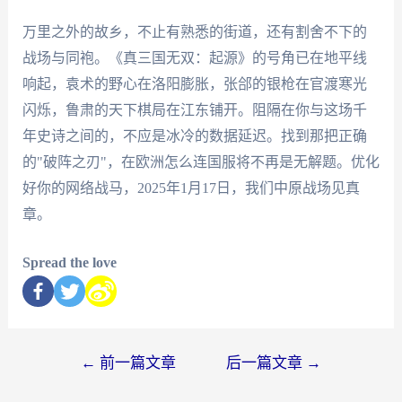
万里之外的故乡，不止有熟悉的街道，还有割舍不下的
战场与同袍。《真三国无双：起源》的号角已在地平线
响起，袁术的野心在洛阳膨胀，张郃的银枪在官渡寒光
闪烁，鲁肃的天下棋局在江东铺开。阻隔在你与这场千
年史诗之间的，不应是冰冷的数据延迟。找到那把正确
的"破阵之刃"，在欧洲怎么连国服将不再是无解题。优化
好你的网络战马，2025年1月17日，我们中原战场见真
章。
Spread the love
←
前一篇文章
后一篇文章
→