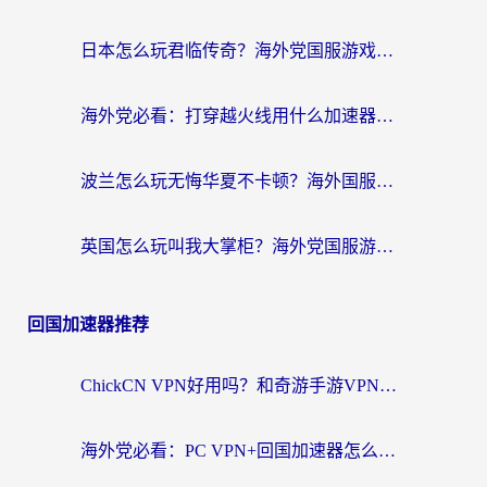
日本怎么玩君临传奇？海外党国服游戏加速避坑指南（附菲律宾欧洲玩家实测）
海外党必看：打穿越火线用什么加速器？解决延迟卡顿，还能玩奇妙拼图世界和第五人格
波兰怎么玩无悔华夏不卡顿？海外国服游戏加速器终极指南（附征途2萤火突击解决方案）
英国怎么玩叫我大掌柜？海外党国服游戏加速避坑指南（附实测推荐）
回国加速器推荐
ChickCN VPN好用吗？和奇游手游VPN对比哪个回国效果更好？海外党亲测实用指南
海外党必看：PC VPN+回国加速器怎么选？无缝访问国内资源全攻略