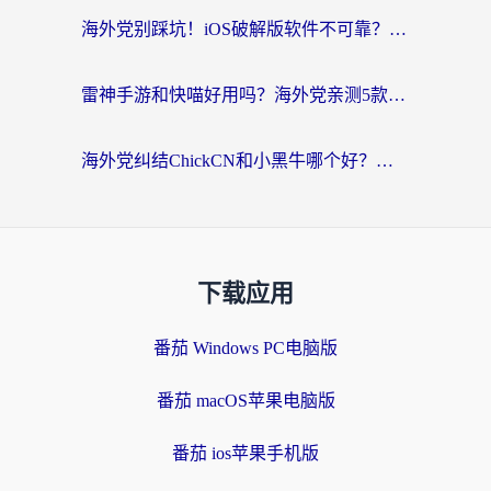
海外党别踩坑！iOS破解版软件不可靠？教你选对回国加速器无缝看国内资源
雷神手游和快喵好用吗？海外党亲测5款回国加速器，附斧牛Bling对比+微信视频号解决办法
海外党纠结ChickCN和小黑牛哪个好？一篇帮你选对回国加速器的实用指南
下载应用
番茄 Windows PC电脑版
番茄 macOS苹果电脑版
番茄 ios苹果手机版