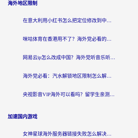
海外地区限制
在意大利用小红书怎么把定位修改到中国国内？3个实用技巧+1个靠谱工具帮你搞定
咪咕体育在香港用不了？海外党必看的回国加速器选择指南（附3个真实场景解决方案）
网易云ip怎么改成中国？海外党听音乐听书的无痛解决方案
海外党必看：汽水解锁地区限制怎么解除？3招解决国内影音&生活服务难题
央视影音VIP海外可以看吗？留学生亲测有效的回国加速器选择指南
加速国内游戏
女神星球海外服务器链接失败怎么解决？海外党国服游戏加速避坑指南