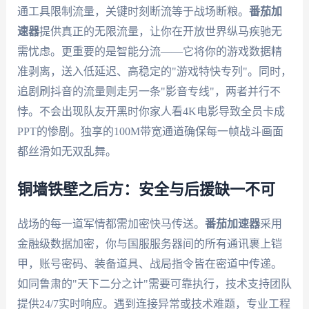
通工具限制流量，关键时刻断流等于战场断粮。
番茄加
速器
提供真正的无限流量，让你在开放世界纵马疾驰无
需忧虑。更重要的是智能分流——它将你的游戏数据精
准剥离，送入低延迟、高稳定的"游戏特快专列"。同时，
追剧刷抖音的流量则走另一条"影音专线"，两者并行不
悖。不会出现队友开黑时你家人看4K电影导致全员卡成
PPT的惨剧。独享的100M带宽通道确保每一帧战斗画面
都丝滑如无双乱舞。
铜墙铁壁之后方：安全与后援缺一不可
战场的每一道军情都需加密快马传送。
番茄加速器
采用
金融级数据加密，你与国服服务器间的所有通讯裹上铠
甲，账号密码、装备道具、战局指令皆在密道中传递。
如同鲁肃的"天下二分之计"需要可靠执行，技术支持团队
提供24/7实时响应。遇到连接异常或技术难题，专业工程