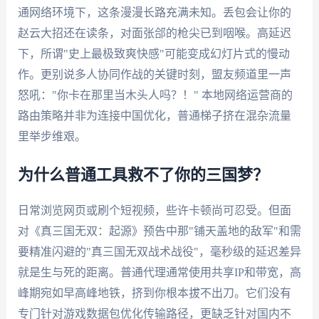
通网络环境下，这条漫漫长路充满未知。丢包会让你的
赵云大招还在读条，对面张郃的枪尖已到咽喉。高延迟
下，所谓"史上最极致爽快感"可能变成幻灯片式的慢动
作。更别说多人协同作战的关键时刻，盟友频道里一声
怒吼："你卡在那里当木头人吗？！" 本地网络运营商的
路由策略并非为连接中国优化，普通梯子挤在混杂流量
里举步维艰。
为什么普通工具救不了你的三国梦？
日常浏览网页或刷个短视频，些许卡顿尚可忍受。但面
对《真三国无双：起源》预告中那"铺天盖地的敌军"和需
要精准闪避的"真三国无双战术战役"，毫秒级的延迟差异
就是生与死的距离。普通代理通常使用共享IP和带宽，高
峰期宛如早高峰地铁，挤到你根本拔不出刀。它们没有
专门针对游戏数据包优化传输路径，更缺乏针对国内不