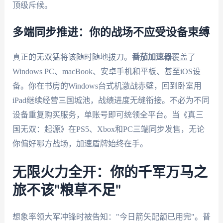
顶级斥候。
多端同步推进：你的战场不应受设备束缚
真正的无双猛将该随时随地拔刀。
番茄加速器
覆盖了
Windows PC、macBook、安卓手机和平板、甚至iOS设
备。你在书房的Windows台式机激战赤壁，回到卧室用
iPad继续经营三国城池，战绩进度无缝衔接。不必为不同
设备重复购买服务，单账号即可统领全平台。当《真三
国无双：起源》在PS5、Xbox和PC三端同步发售，无论
你偏好哪方战场，加速盾牌始终在手。
无限火力全开：你的千军万马之
旅不该"粮草不足"
想象率领大军冲锋时被告知："今日箭矢配额已用完"。普