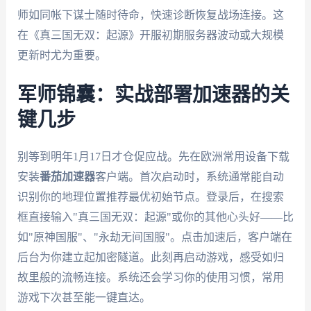
师如同帐下谋士随时待命，快速诊断恢复战场连接。这
在《真三国无双：起源》开服初期服务器波动或大规模
更新时尤为重要。
军师锦囊：实战部署加速器的关
键几步
别等到明年1月17日才仓促应战。先在欧洲常用设备下载
安装
番茄加速器
客户端。首次启动时，系统通常能自动
识别你的地理位置推荐最优初始节点。登录后，在搜索
框直接输入"真三国无双：起源"或你的其他心头好——比
如"原神国服"、"永劫无间国服"。点击加速后，客户端在
后台为你建立起加密隧道。此刻再启动游戏，感受如归
故里般的流畅连接。系统还会学习你的使用习惯，常用
游戏下次甚至能一键直达。