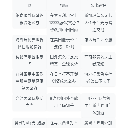
网
视频
么比较好
钢岚国外玩延迟
在意大利用掌上
新加坡怎么玩七
很高怎么办
12333怎么把定位
人传奇：光与暗
修改到中国国内
之交战
海外玩魔兽世界
在美国能玩公主
怎么玩Dive欧服
怀旧服加速器
连结：Re吗
优酷有地区限制
国外怎么打反恐
在南非怎么玩王
吗
精英：全球攻势
者荣耀
在韩国用中国政
在日本打不开御
海外打黑色幸存
务服务网地区限
剑情缘怎么办
者怎么不卡了
制怎么办
台湾怎么玩塔防
酷狗到国外不能
国外打野兽领
之光
用了吗知乎
主：新世界用什
么加速
澳洲打sky光·遇怎
在马来西亚打不
魔兽世界国外加