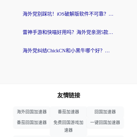
海外党别踩坑！iOS破解版软件不可靠？教你选对回国加速器无缝看国内资源
雷神手游和快喵好用吗？海外党亲测5款回国加速器，附斧牛Bling对比+微信视频号解决办法
海外党纠结ChickCN和小黑牛哪个好？一篇帮你选对回国加速器的实用指南
友情链接
海外回国加速器
番茄加速器
回国加速器
番茄回国加速器
免费回国游戏加
一键回国加速器
速器