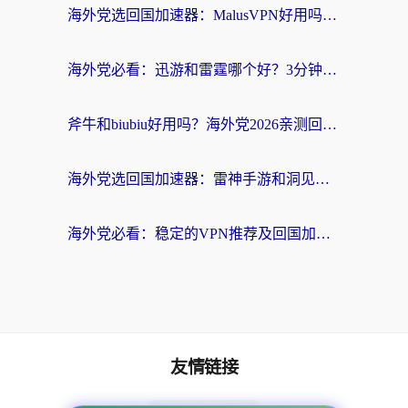
海外党选回国加速器：MalusVPN好用吗？和快帆VPN哪个好？附真实对比与避坑指南
海外党必看：迅游和雷霆哪个好？3分钟教你选对回国加速器，无缝刷国内剧玩手游
斧牛和biubiu好用吗？海外党2026亲测回国加速器指南，附番茄加速器深度体验
海外党选回国加速器：雷神手游和洞见哪个好？附iPhone免费VPN推荐及ChickCNUfunR实测
海外党必看：稳定的VPN推荐及回国加速器选择全攻略——告别地域限制，轻松刷国内资源
友情链接