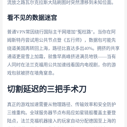
流放之路瓦尔克拉斯大陆刷图时突然漂移到未知位面。
看不见的数据迷宫
普通VPN常因绕行国际主干网增加"冤枉路"。当你在阿
姆斯特丹尝试用公共节点登《五行师》，数据包可能先
绕道美国再转回上海，路径比直达多出40%。拥挤的共享
通道更是雪上加霜，就像早高峰挤进满员地铁——当有
人同时在法兰克福用公共加速线看国内电视剧，你的游
戏包就被挤在墙角窒息。
切割延迟的三把手术刀
真正的游戏加速需要从物理路径、传输效率和安全防护
三维重构。全球服务器节点布局应如星链般覆盖主要登
陆点，法兰克福机器接入的玩家自动分配德国至上海的