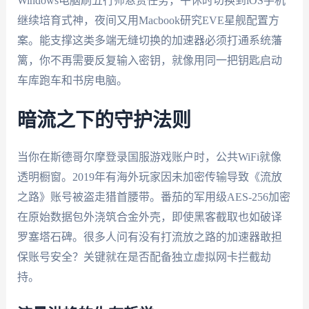
Windows电脑刷五行师悬赏任务，午休时切换到iOS手机
继续培育式神，夜间又用Macbook研究EVE星舰配置方
案。能支撑这类多端无缝切换的加速器必须打通系统藩
篱，你不再需要反复输入密钥，就像用同一把钥匙启动
车库跑车和书房电脑。
暗流之下的守护法则
当你在斯德哥尔摩登录国服游戏账户时，公共WiFi就像
透明橱窗。2019年有海外玩家因未加密传输导致《流放
之路》账号被盗走猎首腰带。番茄的军用级AES-256加密
在原始数据包外浇筑合金外壳，即使黑客截取也如破译
罗塞塔石碑。很多人问有没有打流放之路的加速器敢担
保账号安全？关键就在是否配备独立虚拟网卡拦截劫
持。