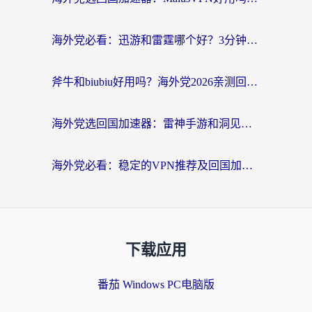
海外党必看：迅游和雷霆哪个好？3分钟教你选对回国加速器，无缝刷国内剧玩手游
斧牛和biubiu好用吗？海外党2026亲测回国加速器指南，附番茄加速器深度体验
海外党选回国加速器：雷神手游和洞见哪个好？附iPhone免费VPN推荐及ChickCNUfunR实测
海外党必看：稳定的VPN推荐及回国加速器选择全攻略——告别地域限制，轻松刷国内资源
下载应用
番茄 Windows PC电脑版