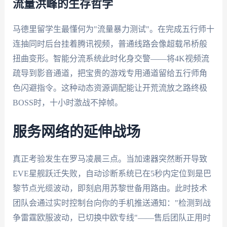
流量洪峰的生存哲学
马德里留学生最懂何为"流量暴力测试"。在完成五行师十
连抽同时后台挂着腾讯视频，普通线路会像超载吊桥般
扭曲变形。智能分流系统此时化身交警——将4K视频流
疏导到影音通道，把宝贵的游戏专用通道留给五行师角
色闪避指令。这种动态资源调配能让开荒流放之路终极
BOSS时，十小时激战不掉帧。
服务网络的延伸战场
真正考验发生在罗马凌晨三点。当加速器突然断开导致
EVE星舰跃迁失败，自动诊断系统已在5秒内定位到是巴
黎节点光缆波动，即刻启用苏黎世备用路由。此时技术
团队会通过实时控制台向你的手机推送通知："检测到战
争雷霆欧服波动，已切换中欧专线"——售后团队正用时