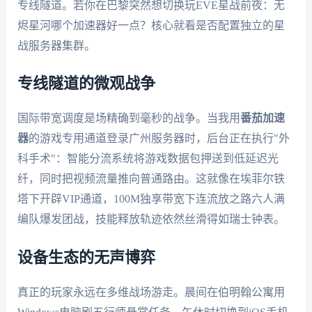
专线隧道。若你在巴黎突然想切换玩EVE星战前夜：无
烬星河哪个加速器好一点？核心就看是否配置独立的星
战服务器集群。
专线隧道的微观战争
国际带宽调度是场精确到毫秒的战争。当我用
番茄加速
器
的游戏专用通道登录广州服务器时，后台正在执行"外
科手术"：智能分流系统将游戏数据包押送到低延迟光
纤，同时把视频流量推向普通路由。这就像在埃菲尔铁
塔下开辟VIP通道，100M独享带宽下连流放之路六人满
编队爆发团战，技能释放轨迹依然丝滑得如瑞士钟表。
设备生态的无声博弈
真正的玩家永远在多维战场游走。晨间在伯明翰公寓用