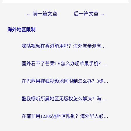
←
前一篇文章
后一篇文章
→
海外地区限制
咪咕视频在香港能用吗？海外党亲测有效的回国加速方案来了
国外看不了芒果TV怎么办呢苹果手机？海外党追剧游戏的全能解决方案
在巴西用搜狐视频地区限制怎么办？3步解决海外看国内剧的烦恼
酷我畅听所属地区无版权怎么解决？海外党必看的回国加速全攻略
在南非用12306遇地区限制？海外华人必看的回国加速全攻略（附B站芒果TV解锁技巧）