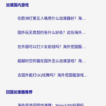
加速国内游戏
在欧洲打第五人格用什么加速器好？海外党亲测有效的国服游戏加速方案
国外玩无畏契约有什么好处？这份海外国服游戏加速指南帮你解决90%的卡顿问题
在外国可以打少女前线吗？海外党国服游戏畅玩终极指南（附避坑技巧）
超越时空的猫在国外怎么加速游戏？海外玩家国服畅玩终极指南
去国外能打QQ炫舞吗？海外党国服游戏不卡顿的终极指南
回国加速器推荐
海外党选回国加速器：MalusVPN好用吗？和快帆VPN哪个好？附真实对比与避坑指南