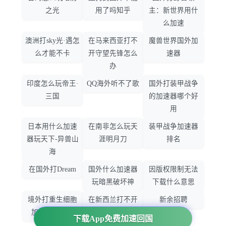
之光
用了吗知乎
主：新世界用什
么加速
澳洲打sky光·遇怎
在马来西亚打不
魔兽世界国外加
么才能不卡
开守望先锋怎么
速器
办
印度怎么玩帝王·
QQ海外听不了歌
国外打装甲战争
三国
的加速器哪个好
用
日本用什么加速
在南非怎么玩天
装甲战争加速器
器玩天下-异兽山
涯明月刀
排名
海
在国外打Dream
国外什么加速器
因版权限制无法
玩暗黑破坏神
下载什么意思
境外打重生细胞
在新西兰打不开
新余招聘
加速器哪个好
大智慧怎么办
下载App免费加速回国