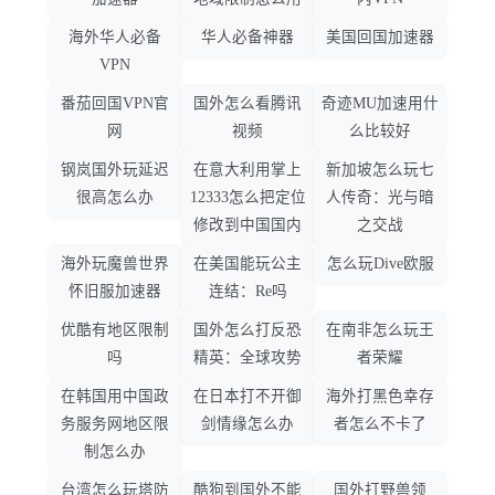
海外华人必备
华人必备神器
美国回国加速器
VPN
番茄回国VPN官
国外怎么看腾讯
奇迹MU加速用什
网
视频
么比较好
钢岚国外玩延迟
在意大利用掌上
新加坡怎么玩七
很高怎么办
12333怎么把定位
人传奇：光与暗
修改到中国国内
之交战
海外玩魔兽世界
在美国能玩公主
怎么玩Dive欧服
怀旧服加速器
连结：Re吗
优酷有地区限制
国外怎么打反恐
在南非怎么玩王
吗
精英：全球攻势
者荣耀
在韩国用中国政
在日本打不开御
海外打黑色幸存
务服务网地区限
剑情缘怎么办
者怎么不卡了
制怎么办
台湾怎么玩塔防
酷狗到国外不能
国外打野兽领