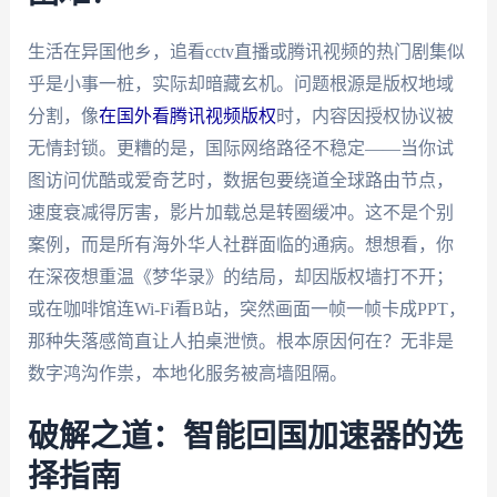
生活在异国他乡，追看cctv直播或腾讯视频的热门剧集似
乎是小事一桩，实际却暗藏玄机。问题根源是版权地域
分割，像
在国外看腾讯视频版权
时，内容因授权协议被
无情封锁。更糟的是，国际网络路径不稳定——当你试
图访问优酷或爱奇艺时，数据包要绕道全球路由节点，
速度衰减得厉害，影片加载总是转圈缓冲。这不是个别
案例，而是所有海外华人社群面临的通病。想想看，你
在深夜想重温《梦华录》的结局，却因版权墙打不开；
或在咖啡馆连Wi-Fi看B站，突然画面一帧一帧卡成PPT，
那种失落感简直让人拍桌泄愤。根本原因何在？无非是
数字鸿沟作祟，本地化服务被高墙阻隔。
破解之道：智能回国加速器的选
择指南