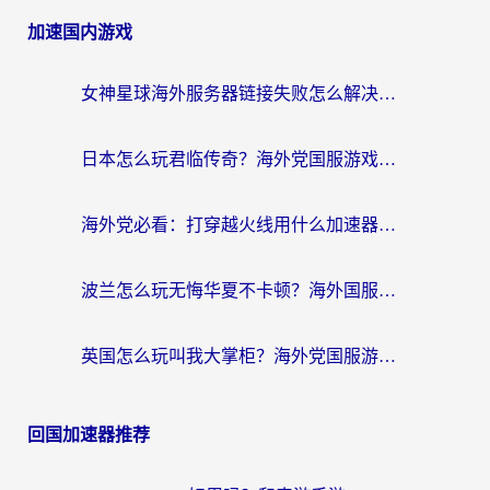
加速国内游戏
女神星球海外服务器链接失败怎么解决？海外党国服游戏加速避坑指南
日本怎么玩君临传奇？海外党国服游戏加速避坑指南（附菲律宾欧洲玩家实测）
海外党必看：打穿越火线用什么加速器？解决延迟卡顿，还能玩奇妙拼图世界和第五人格
波兰怎么玩无悔华夏不卡顿？海外国服游戏加速器终极指南（附征途2萤火突击解决方案）
英国怎么玩叫我大掌柜？海外党国服游戏加速避坑指南（附实测推荐）
回国加速器推荐