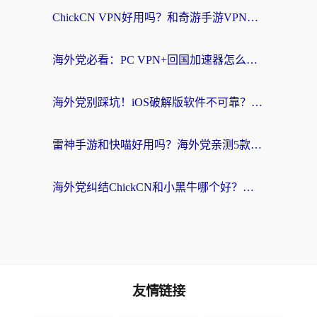
ChickCN VPN好用吗？和奇游手游VPN对比哪个回国效果更好？海外党亲测实用指南
海外党必看：PC VPN+回国加速器怎么选？无缝访问国内资源全攻略
海外党别踩坑！iOS破解版软件不可靠？教你选对回国加速器无缝看国内资源
雷神手游和快喵好用吗？海外党亲测5款回国加速器，附斧牛Bling对比+微信视频号解决办法
海外党纠结ChickCN和小黑牛哪个好？一篇帮你选对回国加速器的实用指南
友情链接