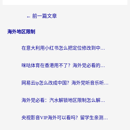
←
前一篇文章
海外地区限制
在意大利用小红书怎么把定位修改到中国国内？3个实用技巧+1个靠谱工具帮你搞定
咪咕体育在香港用不了？海外党必看的回国加速器选择指南（附3个真实场景解决方案）
网易云ip怎么改成中国？海外党听音乐听书的无痛解决方案
海外党必看：汽水解锁地区限制怎么解除？3招解决国内影音&生活服务难题
央视影音VIP海外可以看吗？留学生亲测有效的回国加速器选择指南