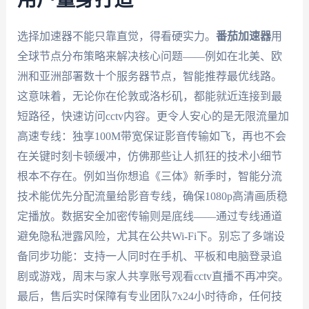
选择加速器不能只靠直觉，得看硬实力。
番茄加速器
用
全球节点分布策略来解决核心问题——例如在北美、欧
洲和亚洲部署数十个服务器节点，智能推荐最优线路。
这意味着，无论你在伦敦或洛杉矶，都能就近连接到最
短路径，快速访问cctv内容。更令人安心的是无限流量加
高速专线：独享100M带宽保证影音传输如飞，再也不会
在关键时刻卡顿缓冲，仿佛那些让人抓狂的技术小细节
根本不存在。例如当你想追《三体》新季时，智能分流
技术能优先分配流量给影音专线，确保1080p高清画质稳
定播放。数据安全加密传输则是底线——通过专线通道
避免隐私泄露风险，尤其在公共Wi-Fi下。别忘了多端设
备同步功能：支持一人同时在手机、平板和电脑登录追
剧或游戏，周末与家人共享账号观看cctv直播不再冲突。
最后，售后实时保障有专业团队7x24小时待命，任何技