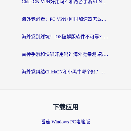
ChickCN VPN好用吗？和奇游手游VPN对比哪个回国效果更好？海外党亲测实用指南
海外党必看：PC VPN+回国加速器怎么选？无缝访问国内资源全攻略
海外党别踩坑！iOS破解版软件不可靠？教你选对回国加速器无缝看国内资源
雷神手游和快喵好用吗？海外党亲测5款回国加速器，附斧牛Bling对比+微信视频号解决办法
海外党纠结ChickCN和小黑牛哪个好？一篇帮你选对回国加速器的实用指南
下载应用
番茄 Windows PC电脑版