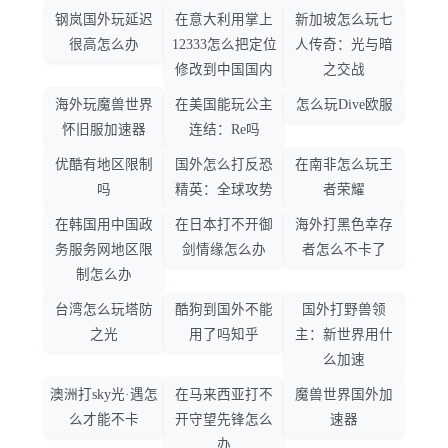
钢岚国外玩延迟
在意大利用掌上
新加坡怎么玩七
很高怎么办
12333怎么把定位
人传奇：光与暗
修改到中国国内
之交战
海外玩魔兽世界
在美国能玩公主
怎么玩Dive欧服
怀旧服加速器
连结：Re吗
优酷有地区限制
国外怎么打反恐
在南非怎么玩王
吗
精英：全球攻势
者荣耀
在韩国用中国政
在日本打不开御
海外打黑色幸存
务服务网地区限
剑情缘怎么办
者怎么不卡了
制怎么办
台湾怎么玩塔防
酷狗到国外不能
国外打野兽领
之光
用了吗知乎
主：新世界用什
么加速
澳洲打sky光·遇怎
在马来西亚打不
魔兽世界国外加
么才能不卡
开守望先锋怎么
速器
办