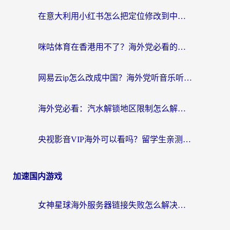
在意大利用小红书怎么把定位修改到中国国内？3个实用技巧+1个靠谱工具帮你搞定
咪咕体育在香港用不了？海外党必看的回国加速器选择指南（附3个真实场景解决方案）
网易云ip怎么改成中国？海外党听音乐听书的无痛解决方案
海外党必看：汽水解锁地区限制怎么解除？3招解决国内影音&生活服务难题
央视影音VIP海外可以看吗？留学生亲测有效的回国加速器选择指南
加速国内游戏
女神星球海外服务器链接失败怎么解决？海外党国服游戏加速避坑指南