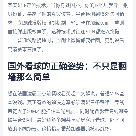
其实是IP定位技术。当你身处国外，你的IP地址就像一张
身份证，暴露了你的真实位置。平台检测到境外访问请
求，立即触发版权限制机制，轻则卡在加载页面，重则
直接弹出版权声明。这种技术封锁连VPN都难以突破
——普通线路拥堵时，连刷个微博都要转圈，更别说看
高清赛事直播了。
国外看球的正确姿势：不只是翻
墙那么简单
想在法国凌晨三点流畅收看英超中文解说，普通VPN基
本没戏。真正有效的解决方案必须满足三条铁律：专线
带宽大于50M才能扛住蓝光画质，同时配备影音专线避免
被平台识别，最好还能多端共享满足客厅看球、卧室回
放的不同场景。这恰恰是
番茄加速器
的核心战场。