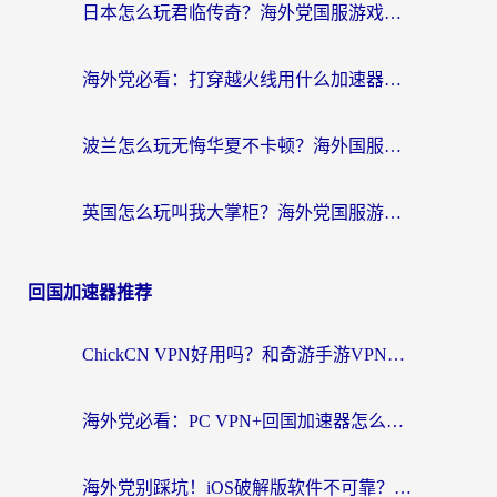
日本怎么玩君临传奇？海外党国服游戏加速避坑指南（附菲律宾欧洲玩家实测）
海外党必看：打穿越火线用什么加速器？解决延迟卡顿，还能玩奇妙拼图世界和第五人格
波兰怎么玩无悔华夏不卡顿？海外国服游戏加速器终极指南（附征途2萤火突击解决方案）
英国怎么玩叫我大掌柜？海外党国服游戏加速避坑指南（附实测推荐）
回国加速器推荐
ChickCN VPN好用吗？和奇游手游VPN对比哪个回国效果更好？海外党亲测实用指南
海外党必看：PC VPN+回国加速器怎么选？无缝访问国内资源全攻略
海外党别踩坑！iOS破解版软件不可靠？教你选对回国加速器无缝看国内资源