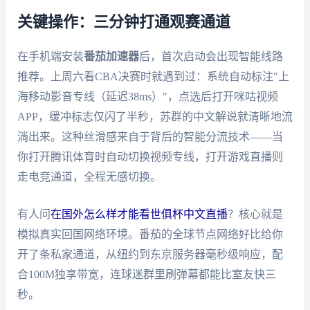
关键操作：三分钟打通观赛通道
在手机端安装
番茄加速器
后，首次启动会出现智能线路
推荐。上周六看CBA决赛时就遇到过：系统自动标注"上
海移动影音专线（延迟38ms）"，点选后打开咪咕视频
APP，缓冲标志仅闪了半秒，苏群的中文解说就清晰地流
淌出来。这种丝滑感来自于背后的智能分流技术——当
你打开腾讯体育时自动切换视频专线，打开游戏直播则
走电竞通道，全程无感切换。
有人问
在国外怎么样才能看世俱杯中文直播
？核心就是
模拟真实回国网络环境。番茄的全球节点网络好比给你
开了条私家通道，从纽约到东京服务器毫秒级响应，配
合100M独享带宽，连球迷群里刷弹幕都能比室友快三
秒。