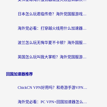
日本怎么玩君临传奇？海外党国服游戏加速避坑指南（附菲律宾欧洲玩家实测）
海外党必看：打穿越火线用什么加速器？解决延迟卡顿，还能玩奇妙拼图世界和第五人格
波兰怎么玩无悔华夏不卡顿？海外国服游戏加速器终极指南（附征途2萤火突击解决方案）
英国怎么玩叫我大掌柜？海外党国服游戏加速避坑指南（附实测推荐）
回国加速器推荐
ChickCN VPN好用吗？和奇游手游VPN对比哪个回国效果更好？海外党亲测实用指南
海外党必看：PC VPN+回国加速器怎么选？无缝访问国内资源全攻略