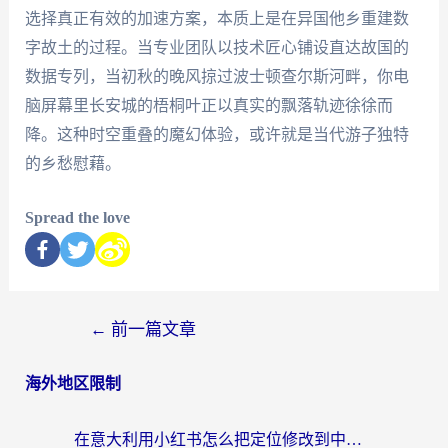
选择真正有效的加速方案，本质上是在异国他乡重建数
字故土的过程。当专业团队以技术匠心铺设直达故国的
数据专列，当初秋的晚风掠过波士顿查尔斯河畔，你电
脑屏幕里长安城的梧桐叶正以真实的飘落轨迹徐徐而
降。这种时空重叠的魔幻体验，或许就是当代游子独特
的乡愁慰藉。
Spread the love
←
前一篇文章
海外地区限制
在意大利用小红书怎么把定位修改到中国国内？3个实用技巧+1个靠谱工具帮你搞定