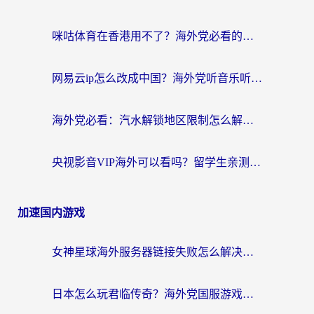
咪咕体育在香港用不了？海外党必看的回国加速器选择指南（附3个真实场景解决方案）
网易云ip怎么改成中国？海外党听音乐听书的无痛解决方案
海外党必看：汽水解锁地区限制怎么解除？3招解决国内影音&生活服务难题
央视影音VIP海外可以看吗？留学生亲测有效的回国加速器选择指南
加速国内游戏
女神星球海外服务器链接失败怎么解决？海外党国服游戏加速避坑指南
日本怎么玩君临传奇？海外党国服游戏加速避坑指南（附菲律宾欧洲玩家实测）