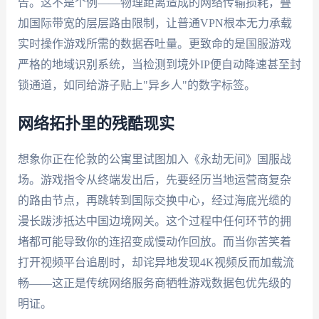
告。这不是个例——物理距离造成的网络传输损耗，叠
加国际带宽的层层路由限制，让普通VPN根本无力承载
实时操作游戏所需的数据吞吐量。更致命的是国服游戏
严格的地域识别系统，当检测到境外IP便自动降速甚至封
锁通道，如同给游子贴上"异乡人"的数字标签。
网络拓扑里的残酷现实
想象你正在伦敦的公寓里试图加入《永劫无间》国服战
场。游戏指令从终端发出后，先要经历当地运营商复杂
的路由节点，再跳转到国际交换中心，经过海底光缆的
漫长跋涉抵达中国边境网关。这个过程中任何环节的拥
堵都可能导致你的连招变成慢动作回放。而当你苦笑着
打开视频平台追剧时，却诧异地发现4K视频反而加载流
畅——这正是传统网络服务商牺牲游戏数据包优先级的
明证。