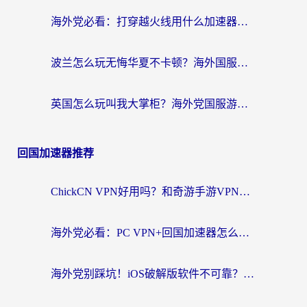
海外党必看：打穿越火线用什么加速器？解决延迟卡顿，还能玩奇妙拼图世界和第五人格
波兰怎么玩无悔华夏不卡顿？海外国服游戏加速器终极指南（附征途2萤火突击解决方案）
英国怎么玩叫我大掌柜？海外党国服游戏加速避坑指南（附实测推荐）
回国加速器推荐
ChickCN VPN好用吗？和奇游手游VPN对比哪个回国效果更好？海外党亲测实用指南
海外党必看：PC VPN+回国加速器怎么选？无缝访问国内资源全攻略
海外党别踩坑！iOS破解版软件不可靠？教你选对回国加速器无缝看国内资源