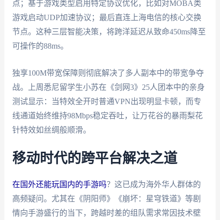
点；基于游戏类型启用特定协议优化，比如对MOBA类
游戏启动UDP加速协议；最后直连上海电信的核心交换
节点。这种三层智能决策，将跨洋延迟从致命450ms降至
可操作的88ms。
独享100M带宽保障则彻底解决了多人副本中的带宽争夺
战。上周悉尼留学生小苏在《剑网3》25人团本中的亲身
测试显示：当特效全开时普通VPN出现明显卡顿，而专
线通道始终维持98Mbps稳定吞吐，让万花谷的暴雨梨花
针特效如丝绸般顺滑。
移动时代的跨平台解决之道
在国外还能玩国内的手游吗
？这已成为海外华人群体的
高频疑问。尤其在《阴阳师》《崩坏：星穹铁道》等剧
情向手游盛行的当下，跨越时差的组队需求常因技术壁