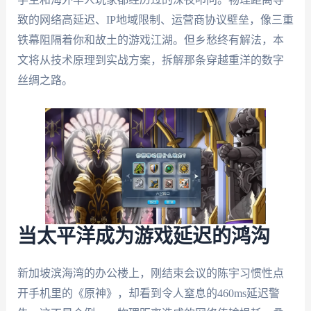
致的网络高延迟、IP地域限制、运营商协议壁垒，像三重
铁幕阻隔着你和故土的游戏江湖。但乡愁终有解法，本
文将从技术原理到实战方案，拆解那条穿越重洋的数字
丝绸之路。
当太平洋成为游戏延迟的鸿沟
新加坡滨海湾的办公楼上，刚结束会议的陈宇习惯性点
开手机里的《原神》，却看到令人窒息的460ms延迟警