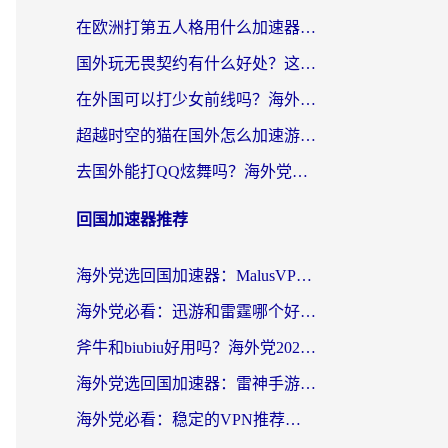
在欧洲打第五人格用什么加速器好？海外党亲测有效的国服游戏加速方案
国外玩无畏契约有什么好处？这份海外国服游戏加速指南帮你解决90%的卡顿问题
在外国可以打少女前线吗？海外党国服游戏畅玩终极指南（附避坑技巧）
超越时空的猫在国外怎么加速游戏？海外玩家国服畅玩终极指南
去国外能打QQ炫舞吗？海外党国服游戏不卡顿的终极指南
回国加速器推荐
海外党选回国加速器：MalusVPN好用吗？和快帆VPN哪个好？附真实对比与避坑指南
海外党必看：迅游和雷霆哪个好？3分钟教你选对回国加速器，无缝刷国内剧玩手游
斧牛和biubiu好用吗？海外党2026亲测回国加速器指南，附番茄加速器深度体验
海外党选回国加速器：雷神手游和洞见哪个好？附iPhone免费VPN推荐及ChickCNUfunR实测
海外党必看：稳定的VPN推荐及回国加速器选择全攻略——告别地域限制，轻松刷国内资源