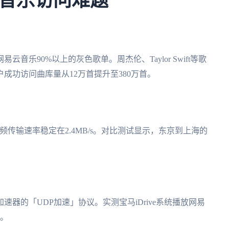
音乐访问难题
乐90%以上的灰色歌单。周杰伦、Taylor Swift等歌
成功访问曲库量从12万首提升至380万首。
音频传输速率稳定在2.4MB/s。对比测试显示，东京到上海的
。
器的「UDP加速」协议。实测宝马iDrive系统播放网易
内。