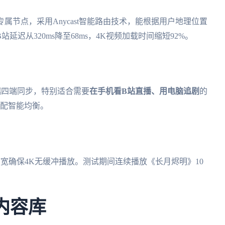
属节点，采用Anycast智能路由技术，能根据用户地理位置
迟从320ms降至68ms，4K视频加载时间缩短92%。
OS移动端四端同步，特别适合需要
在手机看B站直播、用电脑追剧
的
分配智能均衡。
s带宽确保4K无缓冲播放。测试期间连续播放《长月烬明》10
内容库