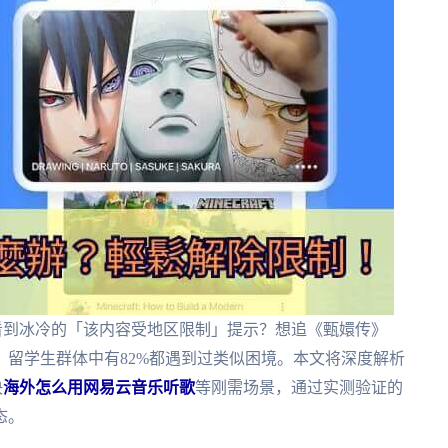
看到冰冷的「该内容受地区限制」提示？想追《甄嬛传》
留学生群体中有82%都遇到过类似困境。本文将深度解析
决
海外怎么用网易云音乐听歌
等刚需场景，通过实测验证的
态。