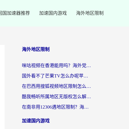
回国加速器推荐
加速国内游戏
海外地区限制
海外地区限制
咪咕视频在香港能用吗？海外党亲测有效的回国加速方案来了
国外看不了芒果TV怎么办呢苹果手机？海外党追剧游戏的全能解决方案
在巴西用搜狐视频地区限制怎么办？3步解决海外看国内剧的烦恼
酷我畅听所属地区无版权怎么解决？海外党必看的回国加速全攻略
在南非用12306遇地区限制？海外华人必看的回国加速全攻略（附B站芒果TV解锁技巧）
加速国内游戏