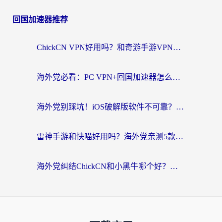
回国加速器推荐
ChickCN VPN好用吗？和奇游手游VPN对比哪个回国效果更好？海外党亲测实用指南
海外党必看：PC VPN+回国加速器怎么选？无缝访问国内资源全攻略
海外党别踩坑！iOS破解版软件不可靠？教你选对回国加速器无缝看国内资源
雷神手游和快喵好用吗？海外党亲测5款回国加速器，附斧牛Bling对比+微信视频号解决办法
海外党纠结ChickCN和小黑牛哪个好？一篇帮你选对回国加速器的实用指南