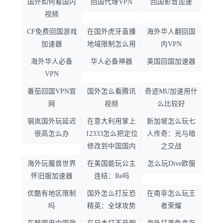
国外如何看国内
回国代理VPN
回国影音加速
视频
CF免费回国游戏
在国外虎牙直播
海外华人翻回国
加速器
地域限制怎么用
内VPN
海外华人必备
华人必备神器
美国回国加速器
VPN
番茄回国VPN官
国外怎么看腾讯
奇迹MU加速用什
网
视频
么比较好
钢岚国外玩延迟
在意大利用掌上
新加坡怎么玩七
很高怎么办
12333怎么把定位
人传奇：光与暗
修改到中国国内
之交战
海外玩魔兽世界
在美国能玩公主
怎么玩Dive欧服
怀旧服加速器
连结：Re吗
优酷有地区限制
国外怎么打反恐
在南非怎么玩王
吗
精英：全球攻势
者荣耀