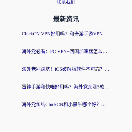
联系我们
最新资讯
ChickCN VPN好用吗？和奇游手游VPN对比哪个回国效果更好？海外党亲测实用指南
海外党必看：PC VPN+回国加速器怎么选？无缝访问国内资源全攻略
海外党别踩坑！iOS破解版软件不可靠？教你选对回国加速器无缝看国内资源
雷神手游和快喵好用吗？海外党亲测5款回国加速器，附斧牛Bling对比+微信视频号解决办法
海外党纠结ChickCN和小黑牛哪个好？一篇帮你选对回国加速器的实用指南