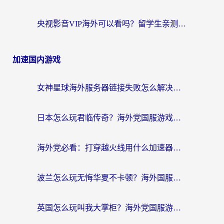
央视影音VIP海外可以看吗？留学生亲测有效的回国加速器选择指南
加速国内游戏
女神星球海外服务器链接失败怎么解决？海外党国服游戏加速避坑指南
日本怎么玩君临传奇？海外党国服游戏加速避坑指南（附菲律宾欧洲玩家实测）
海外党必看：打穿越火线用什么加速器？解决延迟卡顿，还能玩奇妙拼图世界和第五人格
波兰怎么玩无悔华夏不卡顿？海外国服游戏加速器终极指南（附征途2萤火突击解决方案）
英国怎么玩叫我大掌柜？海外党国服游戏加速避坑指南（附实测推荐）