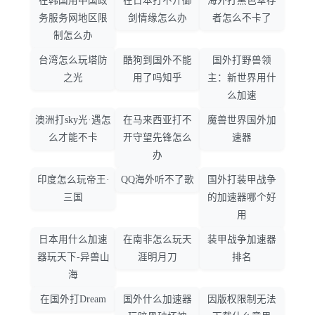
在韩国用中国政
在日本打不开御
海外打黑色幸存
务服务网地区限
剑情缘怎么办
者怎么不卡了
制怎么办
台湾怎么玩塔防
酷狗到国外不能
国外打野兽领
之光
用了吗知乎
主：新世界用什
么加速
澳洲打sky光·遇怎
在马来西亚打不
魔兽世界国外加
么才能不卡
开守望先锋怎么
速器
办
印度怎么玩帝王·
QQ海外听不了歌
国外打装甲战争
三国
的加速器哪个好
用
日本用什么加速
在南非怎么玩天
装甲战争加速器
器玩天下-异兽山
涯明月刀
排名
海
在国外打Dream
国外什么加速器
因版权限制无法