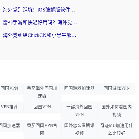
海外党别踩坑！iOS破解版软件不可靠？教你选对回国加速器无缝看国内资源
雷神手游和快喵好用吗？海外党亲测5款回国加速器，附斧牛Bling对比+微信视频号解决办法
海外党纠结ChickCN和小黑牛哪个好？一篇帮你选对回国加速器的实用指南
回国VPN
番茄海外回国加
回国游戏加速器
回国游戏VPN
速器
VPN推荐
回国VPN
一键海外回国
国外如何看国内
VPN
视频
回国加速器
番茄回国VPN官
国外怎么看腾讯
奇迹MU加速用什
网
视频
么比较好