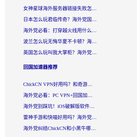
女神星球海外服务器链接失败怎么解决？海外党国服游戏加速避坑指南
日本怎么玩君临传奇？海外党国服游戏加速避坑指南（附菲律宾欧洲玩家实测）
海外党必看：打穿越火线用什么加速器？解决延迟卡顿，还能玩奇妙拼图世界和第五人格
波兰怎么玩无悔华夏不卡顿？海外国服游戏加速器终极指南（附征途2萤火突击解决方案）
英国怎么玩叫我大掌柜？海外党国服游戏加速避坑指南（附实测推荐）
回国加速器推荐
ChickCN VPN好用吗？和奇游手游VPN对比哪个回国效果更好？海外党亲测实用指南
海外党必看：PC VPN+回国加速器怎么选？无缝访问国内资源全攻略
海外党别踩坑！iOS破解版软件不可靠？教你选对回国加速器无缝看国内资源
雷神手游和快喵好用吗？海外党亲测5款回国加速器，附斧牛Bling对比+微信视频号解决办法
海外党纠结ChickCN和小黑牛哪个好？一篇帮你选对回国加速器的实用指南