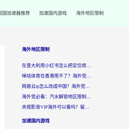
回国加速器推荐
加速国内游戏
海外地区限制
海外地区限制
在意大利用小红书怎么把定位修改到中国国内？3个实用技巧+1个靠谱工具帮你搞定
咪咕体育在香港用不了？海外党必看的回国加速器选择指南（附3个真实场景解决方案）
网易云ip怎么改成中国？海外党听音乐听书的无痛解决方案
海外党必看：汽水解锁地区限制怎么解除？3招解决国内影音&生活服务难题
央视影音VIP海外可以看吗？留学生亲测有效的回国加速器选择指南
加速国内游戏