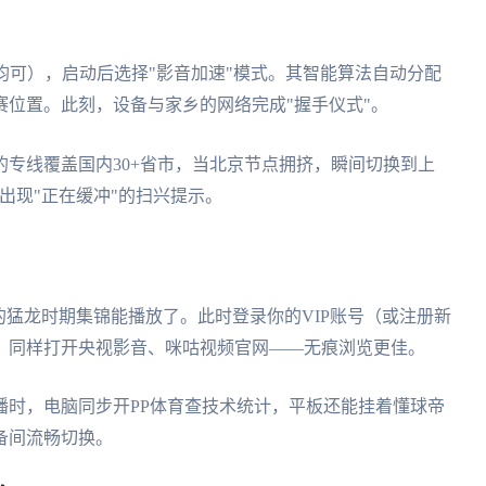
Mac均可），启动后选择"影音加速"模式。其智能算法自动分配
位置。此刻，设备与家乡的网络完成"握手仪式"。
专线覆盖国内30+省市，当北京节点拥挤，瞬间切换到上
出现"正在缓冲"的扫兴提示。
的猛龙时期集锦能播放了。此时登录你的VIP账号（或注册新
，同样打开央视影音、咪咕视频官网——无痕浏览更佳。
播时，电脑同步开PP体育查技术统计，平板还能挂着懂球帝
备间流畅切换。