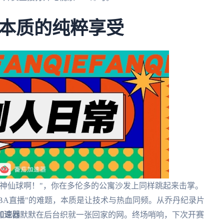
本质的纯粹享受
神仙球啊！"，你在多伦多的公寓沙发上同样跳起来击掌。
BA直播"的难题，本质是让技术与热血同频。从乔丹纪录片
加速器
默默在后台织就一张回家的网。终场哨响，下次开赛