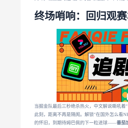
终场哨响：回归观赛
当掘金队最后三秒绝杀热火，中文解说嘶吼着"
此刻，距离不再是隔阂。解锁"在国外怎么看N
的怀旧，到期待姆巴佩的下一粒进球——
番茄