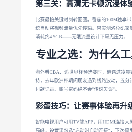
第三关：高清无卡顿沉浸体
比赛最怕关键时刻转圈圈。番茄的100M独享
统自动将视频流量优先传输。曾实测洛杉矶家庭
消耗约4.5GB——无限流量设计下毫无压力。
专业之选：为什么工
海外看CBA、追世界杯预选赛时，遭遇过凌晨
持，去年欧洲杯期间朋友遇到线路波动，五分
付款记录、账号密码绝不会"传球失误"。
彩蛋技巧：让赛事体验再升
智能电视用户可用TV端APP，用HDMI连接
高峰。设置里勾选"启动时自动连接"，下次德