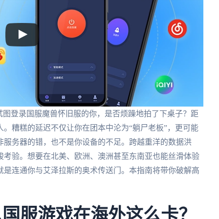
试图登录国服魔兽怀旧服的你，是否烦躁地拍了下桌子？距
。糟糕的延迟不仅让你在团本中沦为“躺尸老板”，更可能
非服务器的错，也不是你设备的不足。跨越重洋的数据洪
峻考验。想要在北美、欧洲、澳洲甚至东南亚也能丝滑体验
就是连通你与艾泽拉斯的奥术传送门。本指南将带你破解高
。
么国服游戏在海外这么卡？