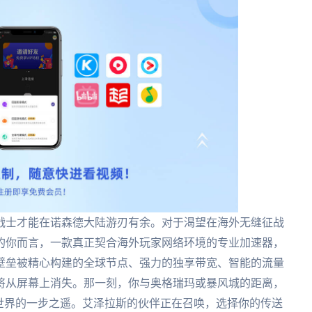
战士才能在诺森德大陆游刃有余。对于渴望在海外无缝征战
X的你而言，一款真正契合海外玩家网络环境的专业加速器，
壁垒被精心构建的全球节点、强力的独享带宽、智能的流量
将从屏幕上消失。那一刻，你与奥格瑞玛或暴风城的距离，
世界的一步之遥。艾泽拉斯的伙伴正在召唤，选择你的传送