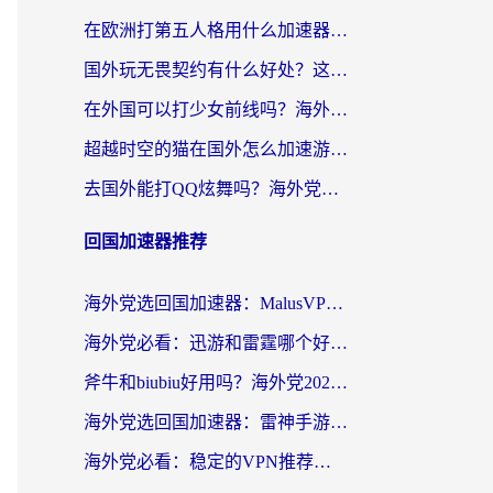
在欧洲打第五人格用什么加速器好？海外党亲测有效的国服游戏加速方案
国外玩无畏契约有什么好处？这份海外国服游戏加速指南帮你解决90%的卡顿问题
在外国可以打少女前线吗？海外党国服游戏畅玩终极指南（附避坑技巧）
超越时空的猫在国外怎么加速游戏？海外玩家国服畅玩终极指南
去国外能打QQ炫舞吗？海外党国服游戏不卡顿的终极指南
回国加速器推荐
海外党选回国加速器：MalusVPN好用吗？和快帆VPN哪个好？附真实对比与避坑指南
海外党必看：迅游和雷霆哪个好？3分钟教你选对回国加速器，无缝刷国内剧玩手游
斧牛和biubiu好用吗？海外党2026亲测回国加速器指南，附番茄加速器深度体验
海外党选回国加速器：雷神手游和洞见哪个好？附iPhone免费VPN推荐及ChickCNUfunR实测
海外党必看：稳定的VPN推荐及回国加速器选择全攻略——告别地域限制，轻松刷国内资源