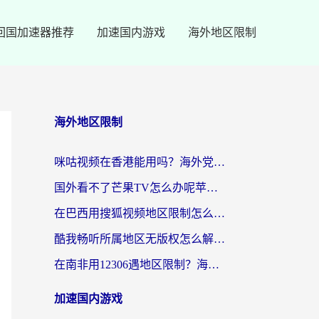
回国加速器推荐
加速国内游戏
海外地区限制
海外地区限制
咪咕视频在香港能用吗？海外党亲测有效的回国加速方案来了
国外看不了芒果TV怎么办呢苹果手机？海外党追剧游戏的全能解决方案
在巴西用搜狐视频地区限制怎么办？3步解决海外看国内剧的烦恼
酷我畅听所属地区无版权怎么解决？海外党必看的回国加速全攻略
在南非用12306遇地区限制？海外华人必看的回国加速全攻略（附B站芒果TV解锁技巧）
加速国内游戏