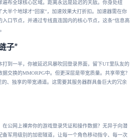
样遍布全球核心区域。距离永远是延迟的天敌。你身处纽
大半个地球才“回家”，加速效果大打折扣。加速器需在你
的入口节点，并通过专线直连国内的核心节点，这条“信息高
。
链子”
本打到一半，你被延迟风暴吹回登录界面，留下UT里队友的
据交换的MMORPG中。但更深层是带宽质量。共享带宽？
足的、独享的带宽通道。这需要其服务器群具备巨大的冗余
。在公网上裸奔你的游戏登录凭证和操作数据？无异于向潜
配备军用级别的加密隧道，让每一个角色移动指令、每一次