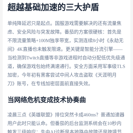
超越基础加速的三大护盾
单纯降延迟只是起点。国服游戏需要解决的还有流量焦
虑、安全风险与突发故障。番茄的方案很硬核：首先是
不限流量策略+100M独享带宽，实测连续8小时《永劫无
间》4K直播也未触发限速。更关键是智能分流引擎——
当检测到Twitch直播等非游戏进程时自动分配低优先级通
道，确保游戏包始终满速通行。安全方面采用军事级TLS
加密，今年初有黑客尝试中间人攻击盗取《天涯明月
刀》账号，在专线加密层面前直接失效。
当网络危机变成技术协奏曲
凌晨三点《英雄联盟》排位突然卡成460ms？普通加速器
用户此时只能认命。但番茄的后台监测系统会在10秒内
触发三级响应：先由AI诊断是本地路由故障还是跨境节