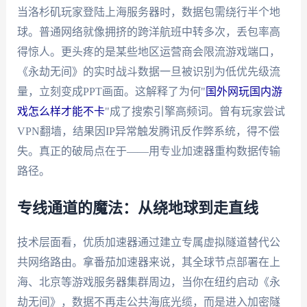
当洛杉矶玩家登陆上海服务器时，数据包需绕行半个地
球。普通网络就像拥挤的跨洋航班中转多次，丢包率高
得惊人。更头疼的是某些地区运营商会限流游戏端口，
《永劫无间》的实时战斗数据一旦被识别为低优先级流
量，立刻变成PPT画面。这解释了为何"
国外网玩国内游
戏怎么样才能不卡
"成了搜索引擎高频词。曾有玩家尝试
VPN翻墙，结果因IP异常触发腾讯反作弊系统，得不偿
失。真正的破局点在于——用专业加速器重构数据传输
路径。
专线通道的魔法：从绕地球到走直线
技术层面看，优质加速器通过建立专属虚拟隧道替代公
共网络路由。拿番茄加速器来说，其全球节点部署在上
海、北京等游戏服务器集群周边，当你在纽约启动《永
劫无间》，数据不再走公共海底光缆，而是进入加密隧