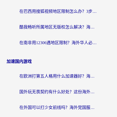
在巴西用搜狐视频地区限制怎么办？3步解决海外看国内剧的烦恼
酷我畅听所属地区无版权怎么解决？海外党必看的回国加速全攻略
在南非用12306遇地区限制？海外华人必看的回国加速全攻略（附B站芒果TV解锁技巧）
加速国内游戏
在欧洲打第五人格用什么加速器好？海外党亲测有效的国服游戏加速方案
国外玩无畏契约有什么好处？这份海外国服游戏加速指南帮你解决90%的卡顿问题
在外国可以打少女前线吗？海外党国服游戏畅玩终极指南（附避坑技巧）