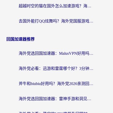
超越时空的猫在国外怎么加速游戏？海外玩家国服畅玩终极指南
去国外能打QQ炫舞吗？海外党国服游戏不卡顿的终极指南
回国加速器推荐
海外党选回国加速器：MalusVPN好用吗？和快帆VPN哪个好？附真实对比与避坑指南
海外党必看：迅游和雷霆哪个好？3分钟教你选对回国加速器，无缝刷国内剧玩手游
斧牛和biubiu好用吗？海外党2026亲测回国加速器指南，附番茄加速器深度体验
海外党选回国加速器：雷神手游和洞见哪个好？附iPhone免费VPN推荐及ChickCNUfunR实测