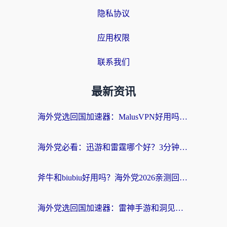
隐私协议
应用权限
联系我们
最新资讯
海外党选回国加速器：MalusVPN好用吗？和快帆VPN哪个好？附真实对比与避坑指南
海外党必看：迅游和雷霆哪个好？3分钟教你选对回国加速器，无缝刷国内剧玩手游
斧牛和biubiu好用吗？海外党2026亲测回国加速器指南，附番茄加速器深度体验
海外党选回国加速器：雷神手游和洞见哪个好？附iPhone免费VPN推荐及ChickCNUfunR实测