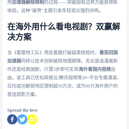
用
加速器解除限制
的过程——突破固有边界方能获得新
体验。这种"破界"主题引发年轻观众强烈共鸣。
在海外用什么看电视剧？双赢解
决方案
当《雷霆特工队》用反套路打破超英桎梏时，
番茄回国
加速器
同样以技术创新破除地理屏障。无论是追漫威新
作还是经典国剧，只需3步即可实现
海外看国内视频
自
由。该工具已优化网易云/腾讯视频等20+平台专属通道，
日均成功解锁地区限制超50万次，成为90万海外用户的
首选观影方案。
Spread the love