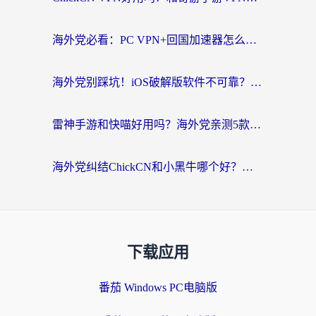
海外党必看：PC VPN+回国加速器怎么选？无缝访问国内资源全攻略
海外党别踩坑！iOS破解版软件不可靠？教你选对回国加速器无缝看国内资源
雷神手游和快喵好用吗？海外党亲测5款回国加速器，附斧牛Bling对比+微信视频号解决办法
海外党纠结ChickCN和小黑牛哪个好？一篇帮你选对回国加速器的实用指南
下载应用
番茄 Windows PC电脑版