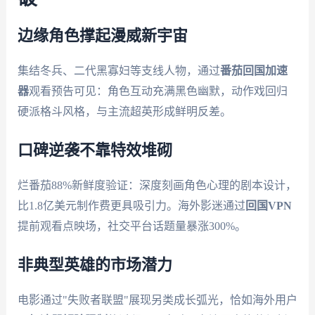
边缘角色撑起漫威新宇宙
集结冬兵、二代黑寡妇等支线人物，通过
番茄回国加速
器
观看预告可见：角色互动充满黑色幽默，动作戏回归
硬派格斗风格，与主流超英形成鲜明反差。
口碑逆袭不靠特效堆砌
烂番茄88%新鲜度验证：深度刻画角色心理的剧本设计，
比1.8亿美元制作费更具吸引力。海外影迷通过
回国VPN
提前观看点映场，社交平台话题量暴涨300%。
非典型英雄的市场潜力
电影通过"失败者联盟"展现另类成长弧光，恰如海外用户