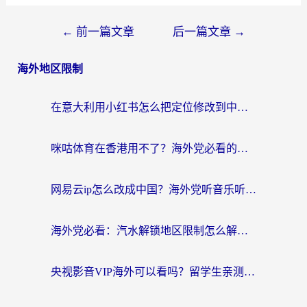
←
前一篇文章
后一篇文章
→
海外地区限制
在意大利用小红书怎么把定位修改到中国国内？3个实用技巧+1个靠谱工具帮你搞定
咪咕体育在香港用不了？海外党必看的回国加速器选择指南（附3个真实场景解决方案）
网易云ip怎么改成中国？海外党听音乐听书的无痛解决方案
海外党必看：汽水解锁地区限制怎么解除？3招解决国内影音&生活服务难题
央视影音VIP海外可以看吗？留学生亲测有效的回国加速器选择指南