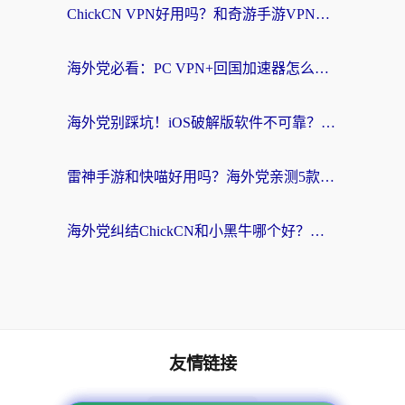
ChickCN VPN好用吗？和奇游手游VPN对比哪个回国效果更好？海外党亲测实用指南
海外党必看：PC VPN+回国加速器怎么选？无缝访问国内资源全攻略
海外党别踩坑！iOS破解版软件不可靠？教你选对回国加速器无缝看国内资源
雷神手游和快喵好用吗？海外党亲测5款回国加速器，附斧牛Bling对比+微信视频号解决办法
海外党纠结ChickCN和小黑牛哪个好？一篇帮你选对回国加速器的实用指南
友情链接