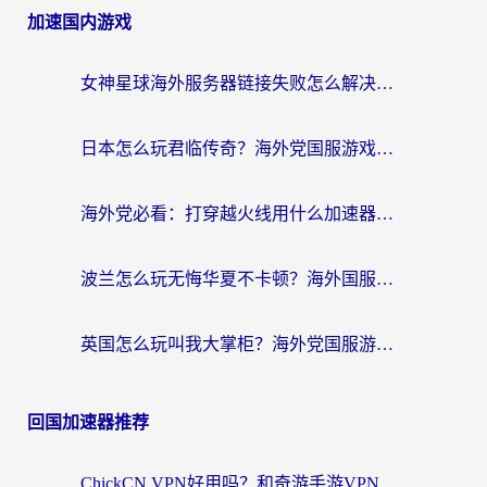
加速国内游戏
女神星球海外服务器链接失败怎么解决？海外党国服游戏加速避坑指南
日本怎么玩君临传奇？海外党国服游戏加速避坑指南（附菲律宾欧洲玩家实测）
海外党必看：打穿越火线用什么加速器？解决延迟卡顿，还能玩奇妙拼图世界和第五人格
波兰怎么玩无悔华夏不卡顿？海外国服游戏加速器终极指南（附征途2萤火突击解决方案）
英国怎么玩叫我大掌柜？海外党国服游戏加速避坑指南（附实测推荐）
回国加速器推荐
ChickCN VPN好用吗？和奇游手游VPN对比哪个回国效果更好？海外党亲测实用指南