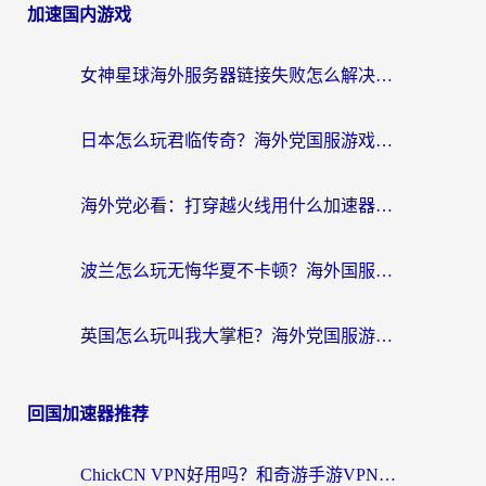
加速国内游戏
女神星球海外服务器链接失败怎么解决？海外党国服游戏加速避坑指南
日本怎么玩君临传奇？海外党国服游戏加速避坑指南（附菲律宾欧洲玩家实测）
海外党必看：打穿越火线用什么加速器？解决延迟卡顿，还能玩奇妙拼图世界和第五人格
波兰怎么玩无悔华夏不卡顿？海外国服游戏加速器终极指南（附征途2萤火突击解决方案）
英国怎么玩叫我大掌柜？海外党国服游戏加速避坑指南（附实测推荐）
回国加速器推荐
ChickCN VPN好用吗？和奇游手游VPN对比哪个回国效果更好？海外党亲测实用指南