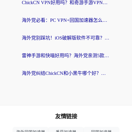
ChickCN VPN好用吗？和奇游手游VPN对比哪个回国效果更好？海外党亲测实用指南
海外党必看：PC VPN+回国加速器怎么选？无缝访问国内资源全攻略
海外党别踩坑！iOS破解版软件不可靠？教你选对回国加速器无缝看国内资源
雷神手游和快喵好用吗？海外党亲测5款回国加速器，附斧牛Bling对比+微信视频号解决办法
海外党纠结ChickCN和小黑牛哪个好？一篇帮你选对回国加速器的实用指南
友情链接