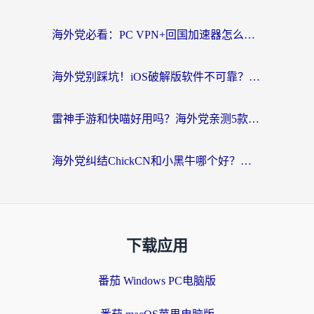
海外党必看：PC VPN+回国加速器怎么选？无缝访问国内资源全攻略
海外党别踩坑！iOS破解版软件不可靠？教你选对回国加速器无缝看国内资源
雷神手游和快喵好用吗？海外党亲测5款回国加速器，附斧牛Bling对比+微信视频号解决办法
海外党纠结ChickCN和小黑牛哪个好？一篇帮你选对回国加速器的实用指南
下载应用
番茄 Windows PC电脑版