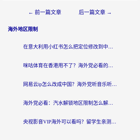
←
前一篇文章
后一篇文章
→
海外地区限制
在意大利用小红书怎么把定位修改到中国国内？3个实用技巧+1个靠谱工具帮你搞定
咪咕体育在香港用不了？海外党必看的回国加速器选择指南（附3个真实场景解决方案）
网易云ip怎么改成中国？海外党听音乐听书的无痛解决方案
海外党必看：汽水解锁地区限制怎么解除？3招解决国内影音&生活服务难题
央视影音VIP海外可以看吗？留学生亲测有效的回国加速器选择指南