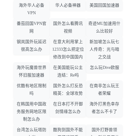
海外华人必备
华人必备神器
美国回国加速器
VPN
番茄回国VPN官
国外怎么看腾讯
奇迹MU加速用什
网
视频
么比较好
钢岚国外玩延迟
在意大利用掌上
新加坡怎么玩七
很高怎么办
12333怎么把定位
人传奇：光与暗
修改到中国国内
之交战
海外玩魔兽世界
在美国能玩公主
怎么玩Dive欧服
怀旧服加速器
连结：Re吗
优酷有地区限制
国外怎么打反恐
在南非怎么玩王
吗
精英：全球攻势
者荣耀
在韩国用中国政
在日本打不开御
海外打黑色幸存
务服务网地区限
剑情缘怎么办
者怎么不卡了
制怎么办
台湾怎么玩塔防
酷狗到国外不能
国外打野兽领