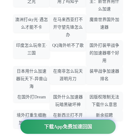
之光
用了吗知乎
主：新世界用什
么加速
澳洲打sky光·遇怎
在马来西亚打不
魔兽世界国外加
么才能不卡
开守望先锋怎么
速器
办
印度怎么玩帝王·
QQ海外听不了歌
国外打装甲战争
三国
的加速器哪个好
用
日本用什么加速
在南非怎么玩天
装甲战争加速器
器玩天下-异兽山
涯明月刀
排名
海
在国外打Dream
国外什么加速器
因版权限制无法
玩暗黑破坏神
下载什么意思
境外打重生细胞
在新西兰打不开
新余招聘
加速器哪个好
大智慧怎么办
下载App免费加速回国